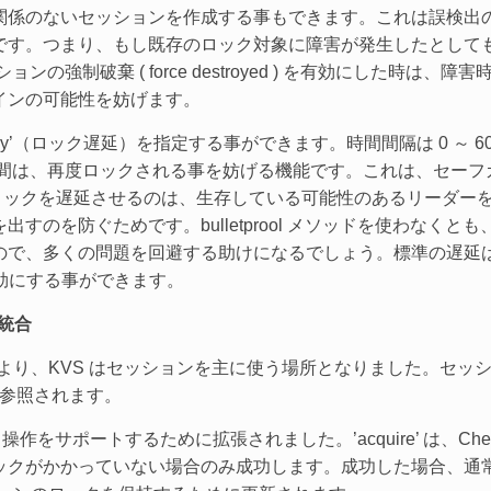
関係のないセッションを作成する事もできます。これは誤検出
です。つまり、もし既存のロック対象に障害が発生したとして
ッションの強制破棄 ( force destroyed ) を有効にした時
インの可能性を妨げます。
delay’（ロック遅延）を指定する事ができます。時間間隔は 0 ～
で指定した間は、再度ロックされる事を妨げる機能です。これは、セーフガ
た。ロックを遅延させるのは、生存している可能性のあるリーダ
すのを防ぐためです。bulletprool メソッドを使わなく
で、多くの問題を回避する助けになるでしょう。標準の遅延は 
無効にする事ができます。
の統合
により、KVS はセッションを主に使う場所となりました。セッ
て参照されます。
‘release’ 操作をサポートするために拡張されました。’acquire’ は、
がかかっていない場合のみ成功します。成功した場合、通常はキー