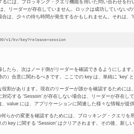
認するには、ブロッキング・クエリ機能を用いた問い合わせを行います
える場合は、リーダーが存在していません。ロックは成功していな
、少々の待ち時間が発生するかもしれません。それは、’lock-d
00/v1/kv/key?release=session
録したら、次はノード側がリーダーを確認できるようにします
）合意に関わるべきです。ここでの key は、単純に ‘key’
があります。現在のリーダーが誰かを確認するためには、単純に （～
に対応する ‘Sessoin’ が存在しない場合は、リーダーが存
、value には、アプリケーションに関連した様々な情報が提
 の何らかの変更を確認するためには、ブロッキング・クエリを
key に関する ‘Session’ はクリアされます。その後、新し