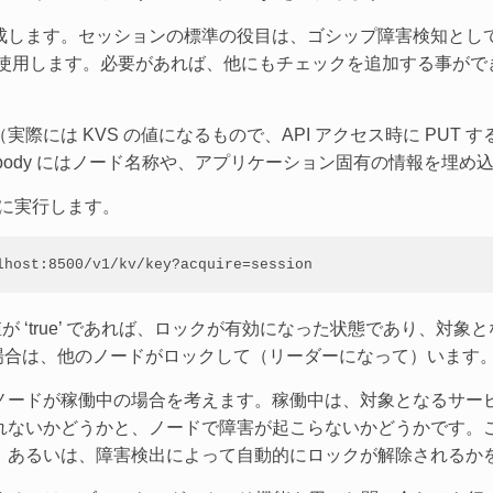
成します。セッションの標準の役目は、ゴシップ障害検知とし
ンドポイントで使用します。必要があれば、他にもチェックを追加する事が
には KVS の値になるもので、API アクセス時に PUT する）
、body にはノード名称や、アプリケーション固有の情報を埋め
ように実行します。
lhost:8500/v1/kv/key?acquire=session
 です。戻り値が ‘true’ であれば、ロックが有効になった状態であ
てくる場合は、他のノードがロックして（リーダーになって）います
ードが稼働中の場合を考えます。稼働中は、対象となるサービスの
れないかどうかと、ノードで障害が起こらないかどうかです。
、あるいは、障害検出によって自動的にロックが解除されるか