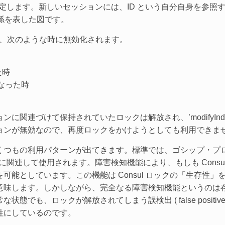
ック遅延) を指定します。新しいセッションには、ID という自分自身
関係を表した図です。
能は、次のような時に無効化されます。
た時
 になった時
に関連づけて保持されていたロックは解放され、’modifyInd
ョンが無効なので、再度ロックをかけようとしても利用できま
くつもの利用パターンが出てきます。標準では、ゴシップ・プロ
、ヘルスチェックに関連して使用されます。障害検知機能により、もしも Co
可能としています。この機能は Consul ロックの「生存性
意味します。しかしながら、完全なる障害検知機能というのは
でも、ロックが解放されてしまう誤検出 ( false positi
牲にしているのです。