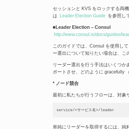
セッションと KVS をロックする
は
Leader Election Guide
を参照し
■Leader Election – Consul
http://www.consul.io/docs/guides/lea
このガイドでは、Consul を使用
ー選出について知りたい場合は、この
リーダー選出を行う手法はいくつかあ
ポートさせ、どのように gracefu
* ノード競合
最初に私たちが行うフローは、対象
service/<サービス名>/leader
単純にリーダーを取得するには、純粋に（l