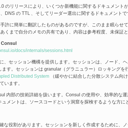
 v.0.3.0 のリリースにより、いくつか新機能に関するドキュメ
、DNS の TTL 、そしてリーダー選出に関するドキュメントで
、手許に簡単に翻訳したものがあるのですが、このまま眠らせ
、あくまで自分のメモの共有であり、内容は参考程度、未保証
 Consul
onsul.io/docs/internals/sessions.html
めに、セッション機構を提供します。セッションは、ノード、ヘルスチ
す。セッションは granular（グラニュラー）ロッキング
pled Distributed System
（緩やかに結合した分散システム向けの
けています。
nsul 内部の技術詳細を扱います。Consul の使用や、効率
キュメントは、ソースコードという洞窟を探検するような方に
ても明確な役割があります。セッションを新しく作成するために、