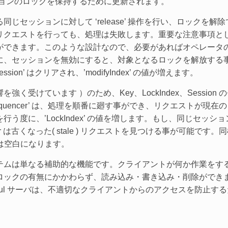
セッションのロックを保持するために更新されます。
ッションに対して ‘release’ 操作を行い、ロックを解除できま
リクエストを行っても、処理は失敗します。重要な注意事項と
ができます。このような設計なので、必要があればオペレータ
に、セッションを無効にすると、対象となるロックを解放する
ession’ はクリアされ、’modifyIndex’ の値が増えます。
く受けています ）のため、Key、LockIndex、Session のセット
quencer’ は、処理を順番に廻す事ができ、リクエストが現
’ を行う度に、’LockIndex’ の値を増します。もし、同じセ
er は古くなった( stale ) リクエストを見つける事が可能で
x は空白になります。
テムは単なる補助的な機能です。クライアントが何か作業をす
ックの有無にかかわらず、読み込み・書き込み・削除ができます（
sul サーバは、不適切なクライアントからのアクセスを防止す