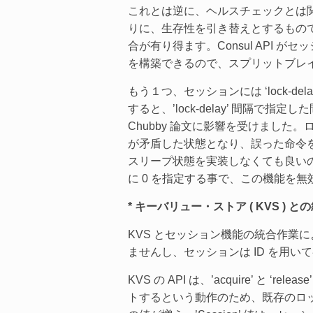
これとは逆に、ヘルスチェックとは
りに、生存性を引き替えとするもの
合が有り得ます。Consul API がセ
を構築できるので、スプリットブレ
もう１つ、セッションには ‘lock-
すると、’lock-delay’ 間隔
Chubby 論文に影響を受けまし
が矛盾した状態となり、誤った命令を出
スリープ状態を実装しなくても良いの
に 0 を指定する事で、この機能を
* キーバリュー・ストア ( KVS ) と
KVS とセッション機能の統合作業
ませんし、セッションは ID を用い
KVS の API は、’acquire’ と 
トするという動作のため、既存のロック