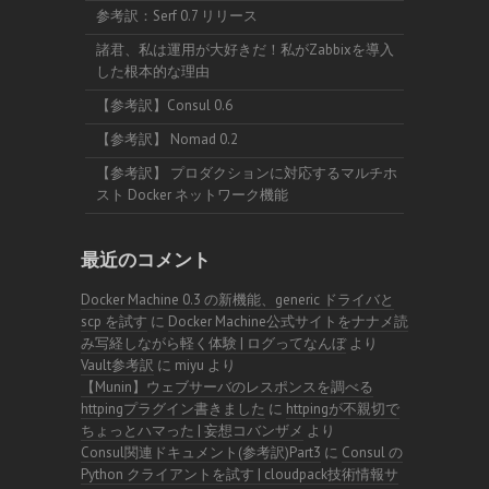
参考訳：Serf 0.7 リリース
諸君、私は運用が大好きだ！私がZabbixを導入
した根本的な理由
【参考訳】Consul 0.6
【参考訳】 Nomad 0.2
【参考訳】 プロダクションに対応するマルチホ
スト Docker ネットワーク機能
最近のコメント
Docker Machine 0.3 の新機能、generic ドライバと
scp を試す
に
Docker Machine公式サイトをナナメ読
み写経しながら軽く体験 | ログってなんぼ
より
Vault参考訳
に
miyu
より
【Munin】ウェブサーバのレスポンスを調べる
httpingプラグイン書きました
に
httpingが不親切で
ちょっとハマった | 妄想コバンザメ
より
Consul関連ドキュメント(参考訳)Part3
に
Consul の
Python クライアントを試す | cloudpack技術情報サ