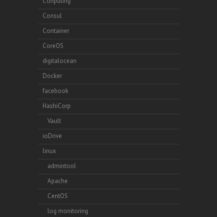
Conputing
Consul
Container
CoreOS
digitalocean
Docker
facebook
HashiCorp
Vault
ioDrive
linux
admintool
Apache
CentOS
log monitoring