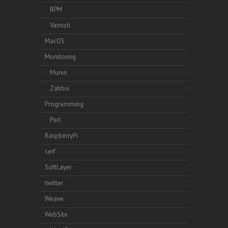
RPM
Varnish
MacOS
Monitoring
Munin
Zabbix
Programming
Perl
RaspberryPi
serf
SoftLayer
twitter
Weave
WebSite