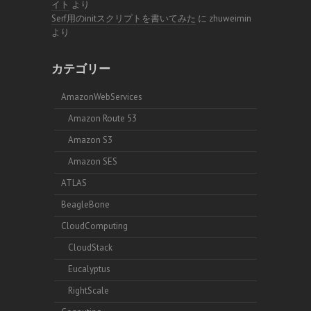
イト
より
Serf用のinitスクリプトを書いてみた
に
zhuweimin
より
カテゴリー
AmazonWebServices
Amazon Route 53
Amazon S3
Amazon SES
ATLAS
BeagleBone
CloudComputing
CloudStack
Eucalyptus
RightScale