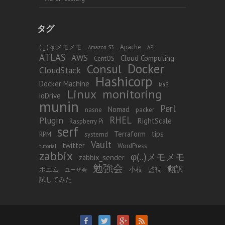
タグ
(._.) φ メモメモ
Apache
Amazon S3
API
ATLAS
AWS
Cloud Computing
CentOS
Docker
Consul
CloudStack
Hashicorp
Docker Machine
IaaS
Linux
monitoring
ioDrive
munin
Perl
Nomad
nasne
packer
RHEL
Plugin
RightScale
Raspberry Pi
serf
Terraform
tips
RPM
systemd
Vault
twitter
WordPress
tutorial
zabbix
φ(..)メモメモ
zabbix_sender
勉強会
翻訳
ポエム
小枝
監視
ユーザ会
試してみた