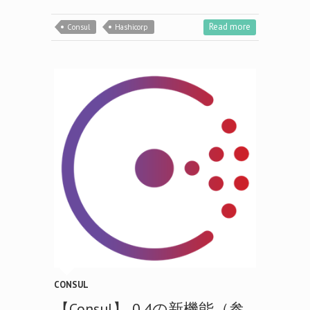
Read more
Consul
Hashicorp
CONSUL
【Consul】 0.4の新機能（参