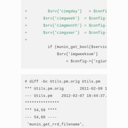
+         $srv{'cimgday'}   = $config->{'cgiu
+       $srv{'cimgweek'}  = $config->{'cgiurl
+       $srv{'cimgmonth'} = $config->{'cgiurl
+       $srv{'cimgyear'}  = $config->{'cgiurl
+
          if (munin_get_bool($service, "graph
              $srv{'imgweeksum'}

                  = $config->{'cgiurl_graph'}
# diff -bc Utils.pm.orig Utils.pm

*** Utils.pm.orig       2011-02-09 12:03:52.0
--- Utils.pm    2012-02-07 18:44:37.000000000 
***************

*** 54,59 ****

--- 54,60 ----

 'munin_get_rrd_filename',
