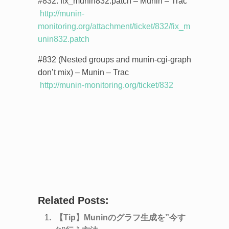
#832: fix_munin832.patch – Munin – Trac
http://munin-
monitoring.org/attachment/ticket/832/fix_m
unin832.patch
#832 (Nested groups and munin-cgi-graph
don’t mix) – Munin – Trac
http://munin-monitoring.org/ticket/832
Related Posts:
【Tip】Muninのグラフ生成を”今す