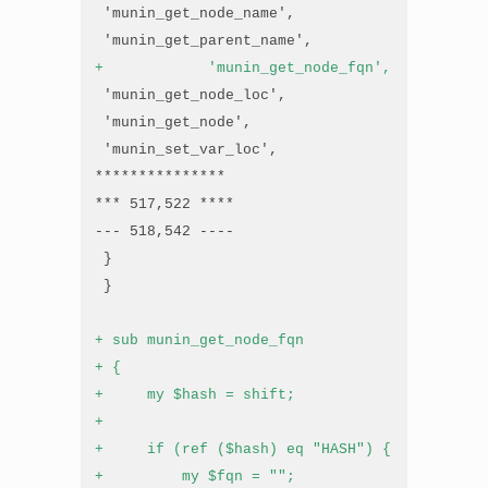
 'munin_get_node_name',

+            'munin_get_node_fqn',
 'munin_get_node_loc',

 'munin_get_node',

 'munin_set_var_loc',

***************

*** 517,522 ****

--- 518,542 ----

 }

 }

+ sub munin_get_node_fqn
+ {
+     my $hash = shift;
+
+     if (ref ($hash) eq "HASH") {
+         my $fqn = "";