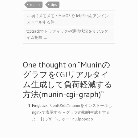
munin
tips
←
φ(..)メモメモ：MacOSでHelpRegをアンイン
ストールする件
tcptrackでトラフィックや通信状況をリアルタ
イム把握
→
One thought on “
Muninの
グラフをCGIリアルタイ
ム生成して負荷軽減する
方法(munin-cgi-graph)
”
Pingback:
CentOS6にmuninをインストールし
nginxで表示する – グラフの動的生成もする
よ！ | (っ´∀｀)っ ゃー | nullpopopo