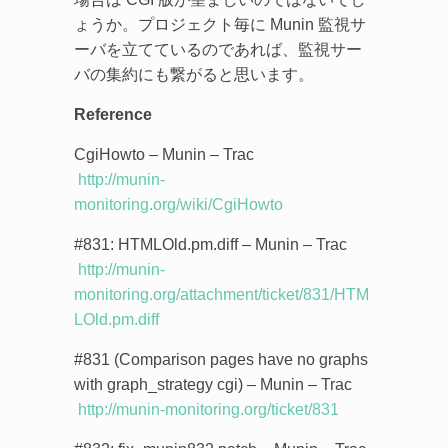
ょうか。プロジェクト毎に Munin 監視サ
ーバを立てているのであれば、監視サー
バの集約にも繋がると思います。
Reference
CgiHowto – Munin – Trac
http://munin-
monitoring.org/wiki/CgiHowto
#831: HTMLOld.pm.diff – Munin – Trac
http://munin-
monitoring.org/attachment/ticket/831/HTM
LOld.pm.diff
#831 (Comparison pages have no graphs
with graph_strategy cgi) – Munin – Trac
http://munin-monitoring.org/ticket/831