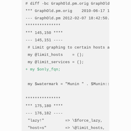
# diff -bc GraphOld.pm.orig GraphOld.pm

*** GraphOld.pm.orig    2010-06-17 19:53:40.0
--- GraphOld.pm 2012-02-07 18:42:50.000000000 
***************

*** 145,150 ****

--- 145,151 ----

 # Limit graphing to certain hosts and/or serv
 my @limit_hosts    = ();

+ my $only_fqn;
 my $watermark = "Munin " . $Munin::Common::D
***************

*** 175,180 ****

--- 176,182 ----

 "lazy!"         => \$force_lazy,

 "host=s"        => \@limit_hosts,
