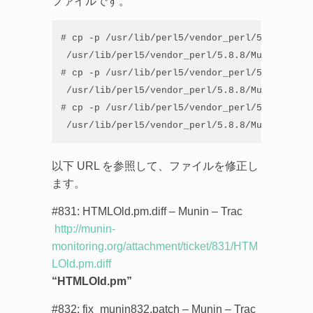
ファイルです。
# cp -p /usr/lib/perl5/vendor_perl/5.8.8/Muni
 /usr/lib/perl5/vendor_perl/5.8.8/Munin/Maste
# cp -p /usr/lib/perl5/vendor_perl/5.8.8/Muni
 /usr/lib/perl5/vendor_perl/5.8.8/Munin/Maste
# cp -p /usr/lib/perl5/vendor_perl/5.8.8/Muni
 /usr/lib/perl5/vendor_perl/5.8.8/Munin/Maste
以下 URL を参照して、ファイルを修正し
ます。
#831: HTMLOld.pm.diff – Munin – Trac
http://munin-
monitoring.org/attachment/ticket/831/HTM
LOld.pm.diff
“HTMLOld.pm”
#832: fix_munin832.patch – Munin – Trac