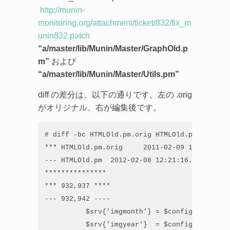
http://munin-
monitoring.org/attachment/ticket/832/fix_m
unin832.patch
“a/master/lib/Munin/Master/GraphOld.p
m”
および
“a/master/lib/Munin/Master/Utils.pm”
diff の差分は、以下の通りです。左の .orig
がオリジナル、右が編集後です。
# diff -bc HTMLOld.pm.orig HTMLOld.pm

*** HTMLOld.pm.orig     2011-02-09 12:03:52.0
--- HTMLOld.pm  2012-02-08 12:21:16.000000000 
***************

*** 932,937 ****

--- 932,942 ----

          $srv{'imgmonth'} = $config->{'cgiur
          $srv{'imgyear'}  = $config->{'cgiur