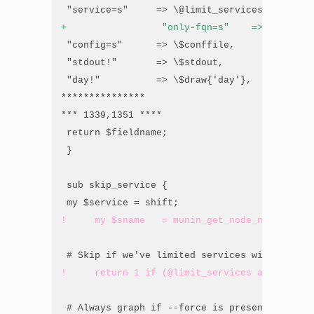
+                 "only-fqn=s"    => \$only_f
 "config=s"      => \$conffile,

 "stdout!"       => \$stdout,

 "day!"          => \$draw{'day'},

***************

*** 1339,1351 ****

 return $fieldname;

 }

 sub skip_service {

!     my $sname   = munin_get_node_name($serv
!     return 1 if (@limit_services and !grep 
 # Always graph if --force is present
