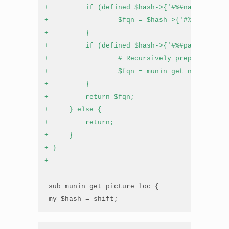
+         if (defined $hash->{'#%#name'}) {
+                 $fqn = $hash->{'#%#name'};
+         }
+         if (defined $hash->{'#%#parent'}) {
+                 # Recursively prepend the p
+                 $fqn = munin_get_node_fqn (
+         }
+         return $fqn;
+     } else {
+         return;
+     }
+ }
+
 sub munin_get_picture_loc {

 my $hash = shift;