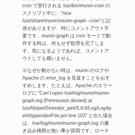
cron で実行される /usr/bin/munin-cron の
スクリプト中に、”nice
/usr/share/munin/munin-graph –cron”と記
述がありますが、特にコメントアウト不
要です。munin-graph は cron モードで動
作する時は、何もせず処理を完了しま
す。気になるようであれば、コメントア
ウトしても構いません。
※なぜか動かない時は、munin のログや
Apache の error_log を見直すことをおす
すめします。たとえば、Apache のエラー
ログに “Can’t open /var/log/munin/munin-
graph.log (Permission denied) at
/usr/lib/perl5/vendor_perl/5.8.8/Log/Log4p
erl/Appender/File.pm line 103” と出た場合
は、/var/log/munin/munin-graph.log の書
き込み権限が無い事が原因です。ローテ