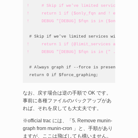
!     # Skip if we've limited services with t
!     return 1 if ($only_fqn and ! ends_with(
!     DEBUG "[DEBUG] $fqn is in ($only_fqn)\n
!     return 1 if (@limit_services and ! (gre
!     DEBUG "[DEBUG] $fqn is in (" . join(","
 # Always graph if --force is present

 return 0 if $force_graphing;
なお、戻す場合は逆の手順で OK です。
事前に各種ファイルのバックアップがあ
れば、それを戻しても大丈夫です。
※official trac には、「5. Remove munin-
graph from munin-cron 」と、手順があり
ますが、ここは飛ばしても構いません。