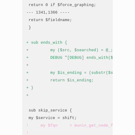
 return 0 if $force_graphing;

--- 1341,1366 ----

 return $fieldname;

 }

+ sub ends_with {
+         my ($src, $searched) = @_;
+         DEBUG "[DEBUG] ends_with($src, $sea
+
+         my $is_ending = (substr($src, - len
+         return $is_ending;
+ }
+
 sub skip_service {

!     my $fqn     = munin_get_node_fqn($servi
!