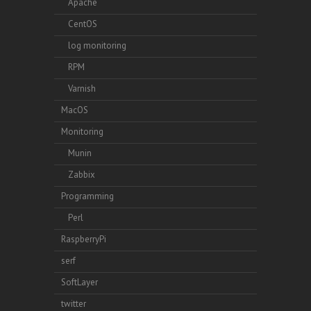
Apache
CentOS
log monitoring
RPM
Varnish
MacOS
Monitoring
Munin
Zabbix
Programming
Perl
RaspberryPi
serf
SoftLayer
twitter