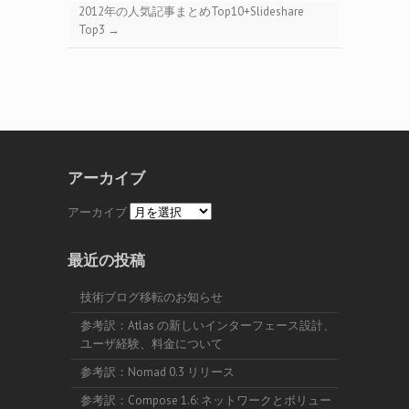
2012年の人気記事まとめTop10+Slideshare
Top3
→
アーカイブ
アーカイブ
最近の投稿
技術ブログ移転のお知らせ
参考訳：Atlas の新しいインターフェース設計、
ユーザ経験、料金について
参考訳：Nomad 0.3 リリース
参考訳：Compose 1.6: ネットワークとボリュー