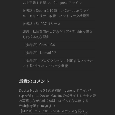
ムを定義する新しい Compose ファイル
参考訳：Docker 1.10 新しい Compose ファイ
ル、セキュリティ改善、ネットワーク機能等
参考訳：Serf 0.7 リリース
諸君、私は運用が大好きだ！私がZabbixを導入
した根本的な理由
【参考訳】Consul 0.6
【参考訳】 Nomad 0.2
【参考訳】 プロダクションに対応するマルチホ
スト Docker ネットワーク機能
最近のコメント
Docker Machine 0.3 の新機能、generic ドライバと
scp を試す
に
Docker Machine公式サイトをナナメ読
み写経しながら軽く体験 | ログってなんぼ
より
Vault参考訳
に
miyu
より
【Munin】ウェブサーバのレスポンスを調べる