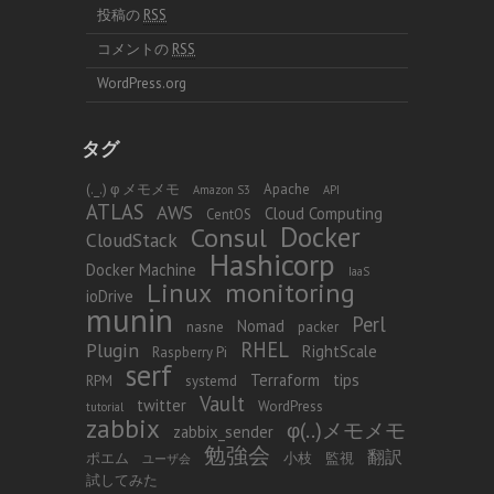
投稿の
RSS
コメントの
RSS
WordPress.org
タグ
(._.) φ メモメモ
Apache
Amazon S3
API
ATLAS
AWS
Cloud Computing
CentOS
Docker
Consul
CloudStack
Hashicorp
Docker Machine
IaaS
Linux
monitoring
ioDrive
munin
Perl
Nomad
nasne
packer
RHEL
Plugin
RightScale
Raspberry Pi
serf
Terraform
tips
RPM
systemd
Vault
twitter
WordPress
tutorial
zabbix
φ(..)メモメモ
zabbix_sender
勉強会
翻訳
ポエム
小枝
監視
ユーザ会
試してみた