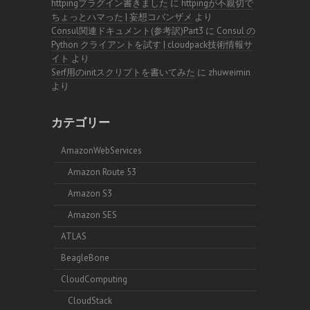
httpingプラグイン書きました
に
httpingが不親切で
ちょっとハマった | 妄想コバンザメ
より
Consul関連ドキュメント(参考訳)Part3
に
Consul の
Python クライアントを試す | cloudpack技術情報サ
イト
より
Serf用のinitスクリプトを書いてみた
に
zhuweimin
より
カテゴリー
AmazonWebServices
Amazon Route 53
Amazon S3
Amazon SES
ATLAS
BeagleBone
CloudComputing
CloudStack