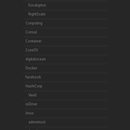
Eucalyptus
RightScale
Conputing
Consul
Container
CoreOS
digitalocean
Docker
facebook
HashiCorp
Vault
ioDrive
linux
admintool