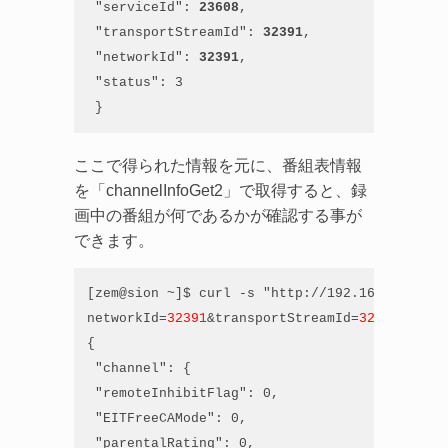
 "serviceId": 
23608
,

 "transportStreamId": 
32391
,

 "networkId": 
32391
,

 "status": 3

 }
ここで得られた情報を元に、番組表情報
を「channelInfoGet2」で取得すると、録
画中の番組が何であるかが確認する事が
できます。
[zem@sion ~]$ curl -s "http://192.168.21.10:6
networkId=
32391
&transportStreamId=
32391
&servi
{

 "channel": {

 "remoteInhibitFlag": 0,

 "EITFreeCAMode": 0,

 "parentalRating": 0,
