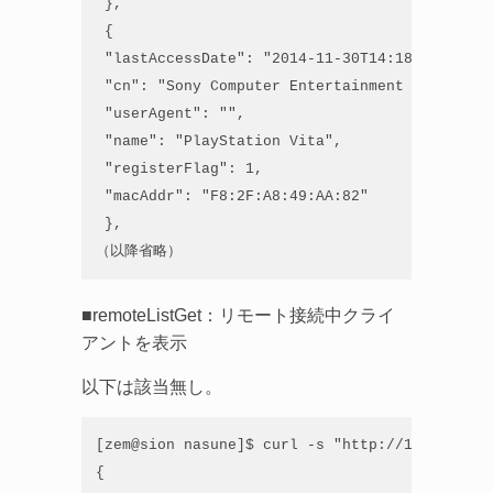
 },

 {

 "lastAccessDate": "2014-11-30T14:18:07+09:00"
 "cn": "Sony Computer Entertainment Inc.",

 "userAgent": "",

 "name": "PlayStation Vita",

 "registerFlag": 1,

 "macAddr": "F8:2F:A8:49:AA:82"

 },

（以降省略）
■remoteListGet：リモート接続中クライ
アントを表示
以下は該当無し。
[zem@sion nasune]$ curl -s "http://192.168.21
{
