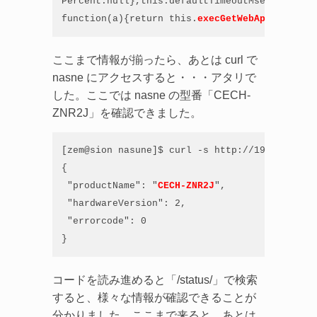
Percent:null},this.defaultTimeoutMsec,a)};thi
function(a){return this.
execGetWebApi
("
/statu
ここまで情報が揃ったら、あとは curl で
nasne にアクセスすると・・・アタリで
した。ここでは nasne の型番「CECH-
ZNR2J」を確認できました。
[zem@sion nasune]$ curl -s http://192.168.21.
{

 "productName": "
CECH-ZNR2J
",

 "hardwareVersion": 2,

 "errorcode": 0

}
コードを読み進めると「/status/」で検索
すると、様々な情報が確認できることが
分かりました。ここまで来ると、あとは