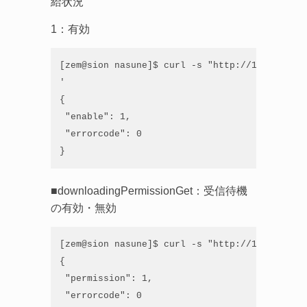
給状況
1：有効
[zem@sion nasune]$ curl -s "http://192.168.21
'

{

 "enable": 1,

 "errorcode": 0

}
■downloadingPermissionGet：受信待機
の有効・無効
[zem@sion nasune]$ curl -s "http://192.168.21
{

 "permission": 1,

 "errorcode": 0
