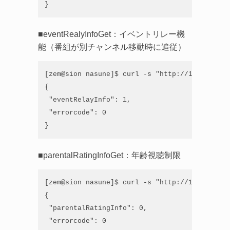
}
■eventRealyInfoGet：イベントリレー機
能（番組が別チャンネル移動時に追従）
[zem@sion nasune]$ curl -s "http://192.168.21
{

 "eventRelayInfo": 1,

 "errorcode": 0

}
■parentalRatingInfoGet：年齢視聴制限
[zem@sion nasune]$ curl -s "http://192.168.21
{

 "parentalRatingInfo": 0,

 "errorcode": 0
