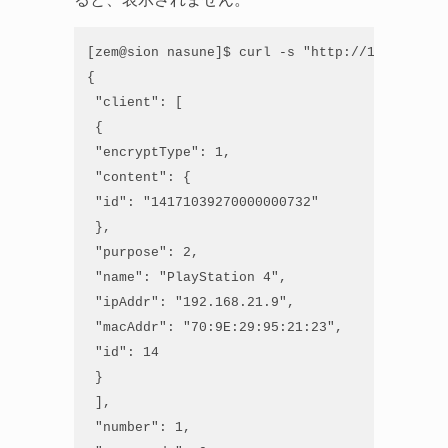
[zem@sion nasune]$ curl -s "http://192.168.21
{

 "client": [

 {

 "encryptType": 1,

 "content": {

 "id": "14171039270000000732"

 },

 "purpose": 2,

 "name": "PlayStation 4",

 "ipAddr": "192.168.21.9",

 "macAddr": "70:9E:29:95:21:23",

 "id": 14

 }

 ],

 "number": 1,
