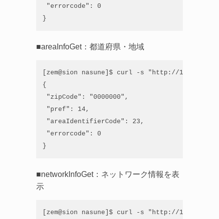
 "errorcode": 0

}
■areaInfoGet：都道府県・地域
[zem@sion nasune]$ curl -s "http://192.168.21
{

 "zipCode": "0000000",

 "pref": 14,

 "areaIdentifierCode": 23,

 "errorcode": 0

}
■networkInfoGet：ネットワーク情報を表
示
[zem@sion nasune]$ curl -s "http://192.168.21