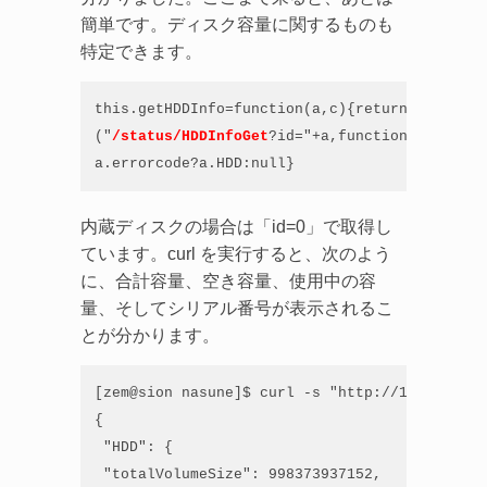
簡単です。ディスク容量に関するものも
特定できます。
this.getHDDInfo=function(a,c){return this.exe
("
/status/HDDInfoGet
?id="+a,function(a){retur
a.errorcode?a.HDD:null}
内蔵ディスクの場合は「id=0」で取得し
ています。curl を実行すると、次のよう
に、合計容量、空き容量、使用中の容
量、そしてシリアル番号が表示されるこ
とが分かります。
[zem@sion nasune]$ curl -s "http://192.168.21
{

 "HDD": {

 "totalVolumeSize": 998373937152,
