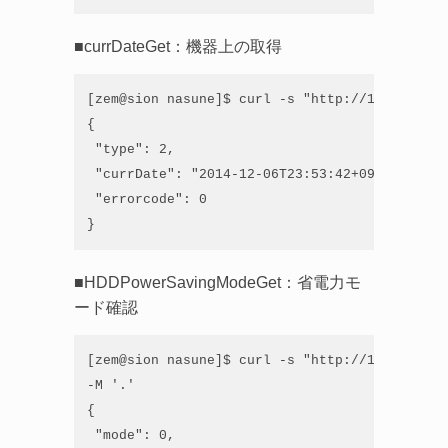
■currDateGet：機器上の取得
[zem@sion nasune]$ curl -s "http://192.168.21
{

 "type": 2,

 "currDate": "2014-12-06T23:53:42+09:00",

 "errorcode": 0

}
■HDDPowerSavingModeGet：省電力モ
ード確認
[zem@sion nasune]$ curl -s "http://192.168.21
-M '.'

{

 "mode": 0,
