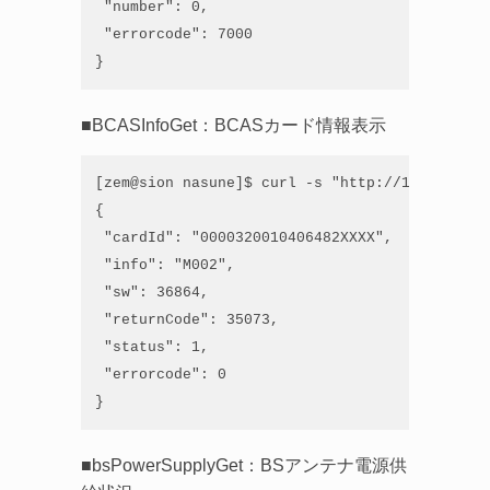
 "number": 0,

 "errorcode": 7000

}
■BCASInfoGet：BCASカード情報表示
[zem@sion nasune]$ curl -s "http://192.168.21
{

 "cardId": "0000320010406482XXXX",

 "info": "M002",

 "sw": 36864,

 "returnCode": 35073,

 "status": 1,

 "errorcode": 0

}
■bsPowerSupplyGet：BSアンテナ電源供