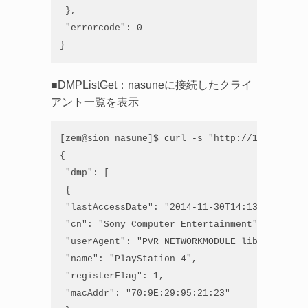
 },

 "errorcode": 0

}
■DMPListGet：nasuneに接続したクライ
アント一覧を表示
[zem@sion nasune]$ curl -s "http://192.168.21
{

 "dmp": [

 {

 "lastAccessDate": "2014-11-30T14:13:22+09:00"
 "cn": "Sony Computer Entertainment",

 "userAgent": "PVR_NETWORKMODULE libhttp/2.02
 "name": "PlayStation 4",

 "registerFlag": 1,

 "macAddr": "70:9E:29:95:21:23"
