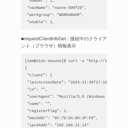
 "number": 1,

 "nasName": "nasne-590f20",

 "workgroup": "WORKGROUP",

 "enable": 1,
■requestClientInfoGet：接続中のクライア
ント（ブラウザ）情報表示
[zem@sion nasune]$ curl -s "http://192.168.21
{

 "client": {

 "lastAccessDate": "2014-11-30T17:32:23+09:00"
 "cn": "",

 "userAgent": "Mozilla/5.0 (Windows NT 6.1; W
 "name": "",

 "registerFlag": 1,

 "macAddr": "8C:70:5A:80:3F:F8",

 "ipv4Addr": "192.168.21.14"
