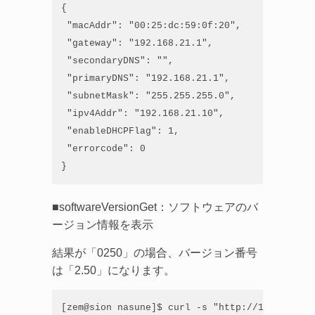
{

 "macAddr": "00:25:dc:59:0f:20",

 "gateway": "192.168.21.1",

 "secondaryDNS": "",

 "primaryDNS": "192.168.21.1",

 "subnetMask": "255.255.255.0",

 "ipv4Addr": "192.168.21.10",

 "enableDHCPFlag": 1,

 "errorcode": 0

}
■softwareVersionGet：ソフトウェアのバ
ージョン情報を表示
結果が「0250」の場合、バージョン番号
は「2.50」になります。
[zem@sion nasune]$ curl -s "http://192.168.21