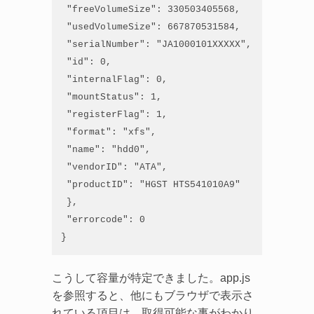
 "freeVolumeSize": 330503405568,

 "usedVolumeSize": 667870531584,

 "serialNumber": "JA1000101XXXXX",

 "id": 0,

 "internalFlag": 0,

 "mountStatus": 1,

 "registerFlag": 1,

 "format": "xfs",

 "name": "hdd0",

 "vendorID": "ATA",

 "productID": "HGST HTS541010A9"

 },

 "errorcode": 0

}
こうして容量が特定できました。app.js
を参照すると、他にもブラウザで表示さ
れている項目は、取得可能な事がわかり