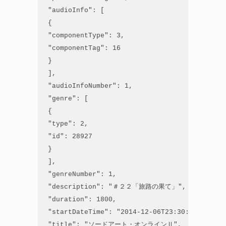
 "audioInfo": [

 {

 "componentType": 3,

 "componentTag": 16

 }

 ],

 "audioInfoNumber": 1,

 "genre": [

 {

 "type": 2,

 "id": 28927

 }

 ],

 "genreNumber": 1,

 "description": "＃２２「旅路の果て」",

 "duration": 1800,

 "startDateTime": "2014-12-06T23:30:00+09:00",
 "title": "ソードアート・オンラインⅡ",
