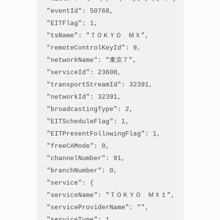
 "eventId": 50768,

 "EITFlag": 1,

 "tsName": "ＴＯＫＹＯ　ＭＸ",

 "remoteControlKeyId": 9,

 "networkName": "東京７",

 "serviceId": 23608,

 "transportStreamId": 32391,

 "networkId": 32391,

 "broadcastingType": 2,

 "EITScheduleFlag": 1,

 "EITPresentFollowingFlag": 1,

 "freeCAMode": 0,

 "channelNumber": 91,

 "branchNumber": 0,

 "service": {

 "serviceName": "ＴＯＫＹＯ　ＭＸ１",

 "serviceProviderName": "",

 "serviceType": 1
