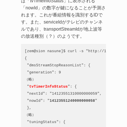
は「tvTimeInfoStatus」に表示される
「nowId」の数字が鍵になることが予測さ
れます。これが番組情報を識別するIDで
す。また、serviceIdがテレビのチャンネ
ルであり、transportStreamIdが地上波等
の放送種別（？）のようです。
[zem@sion nasune]$ curl -s "http://192.168.21
{

 "dmsStreamStopReasonList": {

 "generation": 9

（略）

 "
tvTimerInfoStatus
": {

 "nextId": "14123551310000000059",

 "nowId": "
14123551240000000058
"

 },

（略）

 "tuningStatus": {
