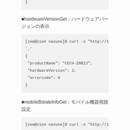
}
■hardwareVersionGet：ハードウェアバー
ジョンの表示
[zem@sion nasune]$ curl -s "http://192.168.21
'.'

{

 "productName": "CECH-ZNR2J",

 "hardwareVersion": 2,

 "errorcode": 0

}
■mobileBitrateInfoGet：モバイル機器視聴
設定
[zem@sion nasune]$ curl -s "http://192.168.21