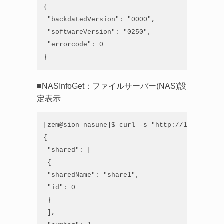
{

 "backdatedVersion": "0000",

 "softwareVersion": "0250",

 "errorcode": 0

}
■NASInfoGet：ファイルサーバー(NAS)設
定表示
[zem@sion nasune]$ curl -s "http://192.168.21
{

 "shared": [

 {

 "sharedName": "share1",

 "id": 0

 }

 ],
