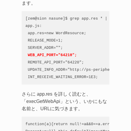
ます。
[zem@sion nasune]$ grep app.res * | more

app.js:

 app.res=new WordResource;

 RELEASE_MODE=1;

 SERVER_ADDR="";

WEB_API_PORT="64210";
 REMOTE_API_PORT="64220";

 UPDATE_INFO_ADDR="http://ps-peripheral.dl.pl
 INT_RECEIVE_WAITING_ERROR=1E3;
さらに app.res を詳しく読むと、
「execGetWebApi」という、いかにもな
名前と、URLに気づきます。
function(a){return null!=a&&0==a.errorcode?1=