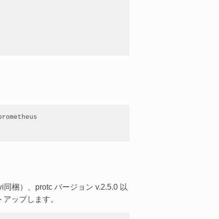
rometheus

梱）、protc バージョン v.2.5.0 以
トアップします。