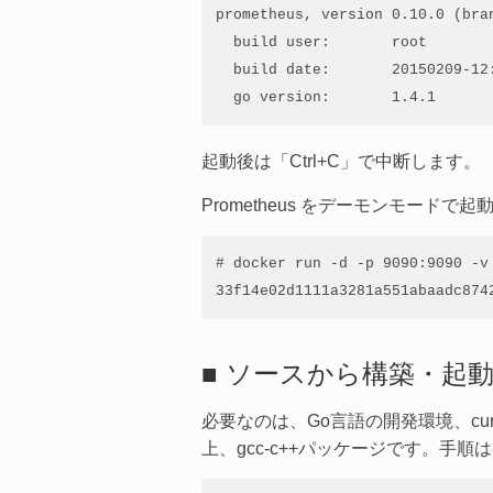
prometheus, version 0.10.0 (bran
  build user:       root

  build date:       20150209-12:
  go version:       1.4.1
起動後は「Ctrl+C」で中断します。
Prometheus をデーモンモード
# docker run -d -p 9090:9090 -v
33f14e02d1111a3281a551abaadc874
■ ソースから構築・起動
必要なのは、Go言語の開発環境、curl、gi
上、gcc-c++パッケージです。手順は