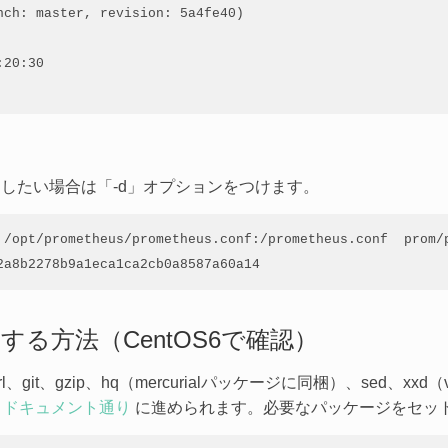
ch: master, revision: 5a4fe40)

20:30

で起動したい場合は「-d」オプションをつけます。
 /opt/prometheus/prometheus.conf:/prometheus.conf  prom/p
2a8b2278b9a1eca1ca2cb0a8587a60a14
する方法（CentOS6で確認）
t、gzip、hq（mercurialパッケージに同梱）、sed、xxd（vi同
ドキュメント通り
に進められます。必要なパッケージをセッ