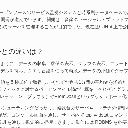
）は、オープンソースのサービス監視システムと時系列データベー
、目下開発が進んでいます。開発は、音楽のソーシャル・プラットフォ
ものサーバを管理することが目的でした。現在はGitHub上で公
ルとの違いは？
ツールのように、データの収集、数値の表示、グラフの表示、アラ
データモデルを持ち、クエリ言語を使って時系列データの評価やグラ
rage 値を 5 秒単位で取得し、それぞれ過去1分間の平均値を求
ラフィックに対するパーセンタイル値の計算を、それぞれグラ
er（エクスプレッション・ブラウザ）やPromDashというダッシュボー
ルシューティングだったり、複数台のサーバやコンテナの情報
、コンソール画面を通し、サーバ内で top や dstat コマ
s の GUI を通して視覚的に把握できます。動作には RDBMS 