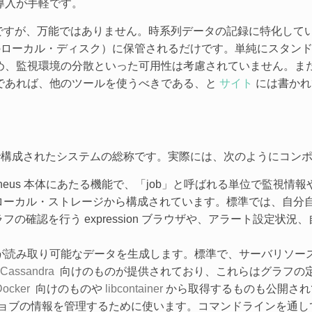
導入が手軽です。
eus ですが、万能ではありません。時系列データの記録に特化し
バ上（のローカル・ディスク）に保管されるだけです。単純にスタ
め、監視環境の分散といった可用性は考慮されていません。ま
であれば、他のツールを使うべきである、と
サイト
には書かれ
ラム群で構成されたシステムの総称です。実際には、次のようにコ
metheus 本体にあたる機能で、「job」と呼ばれる単位で監視
ーカル・ストレージから構成されています。標準では、自分自
の確認を行う expression ブラウザや、アラート設定状
 サーバが読み取り可能なデータを生成します。標準で、サーバリソー
Cassandra
向けのものが提供されており、これらはグラフの
Docker
向けのものや
libcontainer
から取得するものも公開され
ブの情報を管理するために使います。コマンドラインを通して Pushg