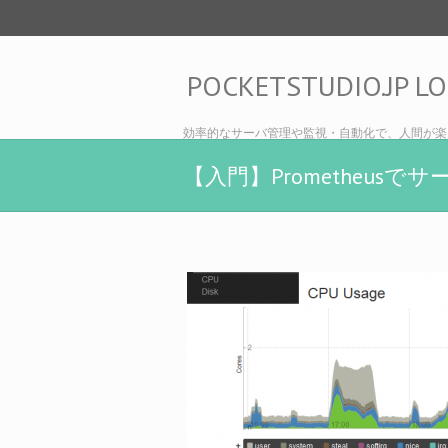
POCKETSTUDIO.JP L
効率的なサーバ管理や監視・自動化で、人間が楽
【入門】Prometheusで