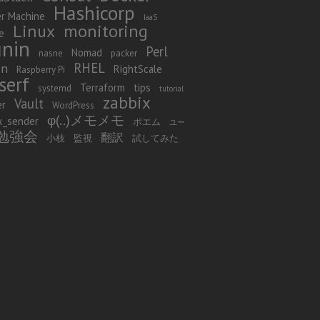
Hashicorp
r Machine
IaaS
Linux
monitoring
e
nin
Perl
Nomad
nasne
packer
RHEL
in
RightScale
Raspberry Pi
serf
Terraform
tips
systemd
tutorial
zabbix
Vault
er
WordPress
φ(..)メモメモ
x_sender
ポエム
ユー
勉強会
翻訳
小枝
監視
試してみた