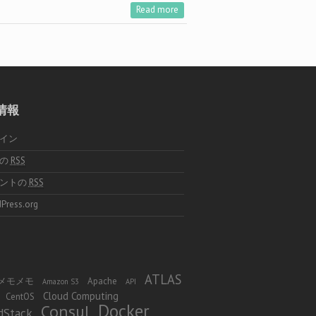
Read more
情報
イン
稿の
RSS
メントの
RSS
Press.org
ATLAS
 φ メモメモ
Apache
Amazon S3
API
Cloud Computing
CentOS
Docker
Consul
dStack