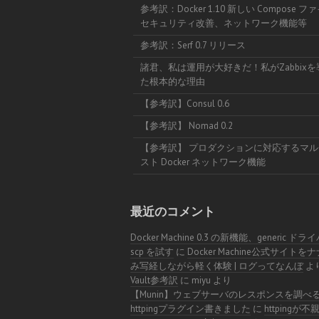
参考訳：Docker 1.10 新しい Compose 
セキュリティ改善、ネットワーク機能等
参考訳：Serf 0.7 リリース
諸君、私は運用が大好きだ！私がZabbix
た根本的な理由
【参考訳】Consul 0.6
【参考訳】 Nomad 0.2
【参考訳】 プロダクションに対応するマル
スト Docker ネットワーク機能
最近のコメント
Docker Machine 0.3 の新機能、generic ドラ
scp を試す
に
Docker Machine公式サイトを
み写経しながら軽く体験 | ログってなんぼ
よ
Vault参考訳
に
miyu
より
【Munin】ウェブサーバのレスポンスを調べ
httpingプラグイン書きました
に
httpingが