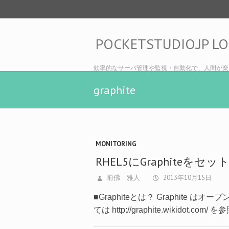
POCKETSTUDIO.JP L
効率的なサーバ管理や監視・自動化で、人間が楽
graphite
MONITORING
RHEL5にGraphiteをセ
前佛 雅人
2013年10月15日
■Graphiteとは？ Graphi
ては http://graphite.wikidot.co