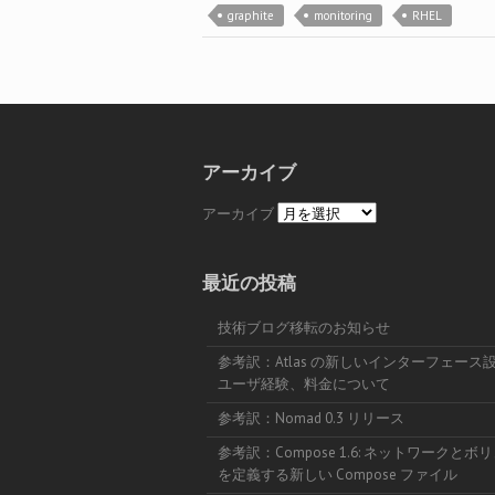
graphite
monitoring
RHEL
アーカイブ
アーカイブ
最近の投稿
技術ブログ移転のお知らせ
参考訳：Atlas の新しいインターフェース
ユーザ経験、料金について
参考訳：Nomad 0.3 リリース
参考訳：Compose 1.6: ネットワークとボ
を定義する新しい Compose ファイル