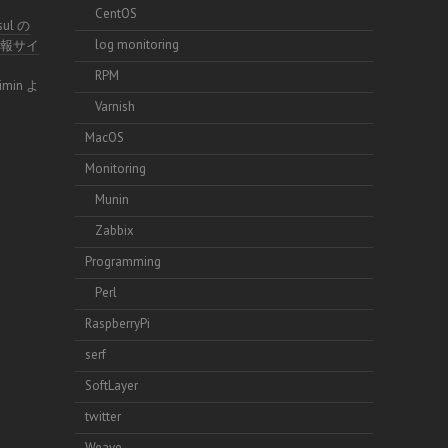
CentOS
sul の
log monitoring
術情報サイ
RPM
imin
よ
Varnish
MacOS
Monitoring
Munin
Zabbix
Programming
Perl
RaspberryPi
serf
SoftLayer
twitter
Weave