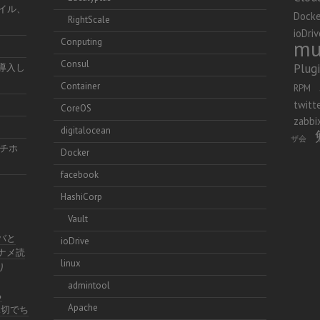
ファイル、
Docke
RightScale
ioDriv
mu
Conputing
Consul
Plug
を導入し
Container
RPM
twitt
CoreOS
zabbi
digitalocean
ザ会
チホ
Docker
facebook
HashiCorp
Vault
イバと
ioDrive
ナナメ読
linux
り
admintool
る
Apache
不親切でち