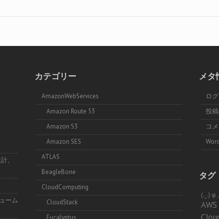
カテゴリー
メタ
AmazonWebServices
ログ
Amazon Route 53
投
Amazon S3
コ
Amazon SES
Word
ATLAS
設計、
BeagleBone
タグ
CloudComputing
(._.)
リューム
CloudStack
AWS
Clou
Eucalyptus