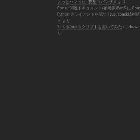
ょっとハマった | 妄想コバンザメ
より
Consul関連ドキュメント(参考訳)Part3
に
Con
Python クライアントを試す | cloudpack技
ト
より
Serf用のinitスクリプトを書いてみた
に
zhuwe
り