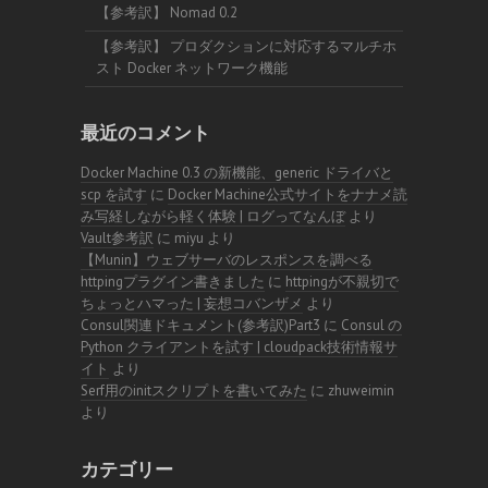
【参考訳】 Nomad 0.2
【参考訳】 プロダクションに対応するマルチホ
スト Docker ネットワーク機能
最近のコメント
Docker Machine 0.3 の新機能、generic ドライバと
scp を試す
に
Docker Machine公式サイトをナナメ読
み写経しながら軽く体験 | ログってなんぼ
より
Vault参考訳
に
miyu
より
【Munin】ウェブサーバのレスポンスを調べる
httpingプラグイン書きました
に
httpingが不親切で
ちょっとハマった | 妄想コバンザメ
より
Consul関連ドキュメント(参考訳)Part3
に
Consul の
Python クライアントを試す | cloudpack技術情報サ
イト
より
Serf用のinitスクリプトを書いてみた
に
zhuweimin
より
カテゴリー