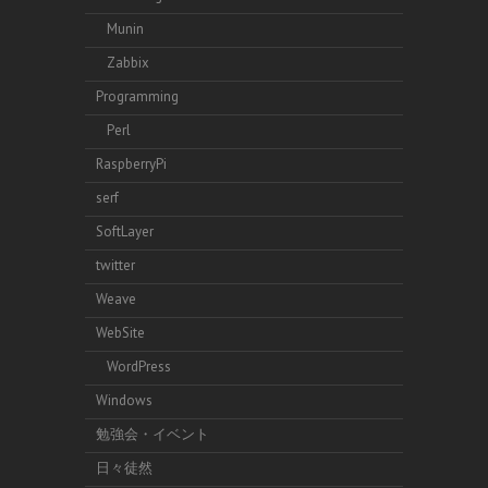
Munin
Zabbix
Programming
Perl
RaspberryPi
serf
SoftLayer
twitter
Weave
WebSite
WordPress
Windows
勉強会・イベント
日々徒然