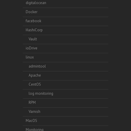
digitalocean
Docker
facebook
HashiCorp
Vault
ioDrive
linux
admintool
Apache
CentOS
log monitoring
RPM
Varnish
MacOS
Monitoring