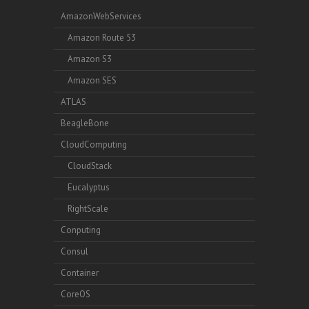
AmazonWebServices
Amazon Route 53
Amazon S3
Amazon SES
ATLAS
BeagleBone
CloudComputing
CloudStack
Eucalyptus
RightScale
Conputing
Consul
Container
CoreOS