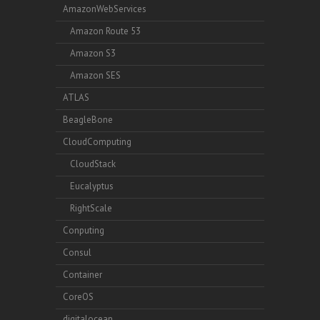
AmazonWebServices
Amazon Route 53
Amazon S3
Amazon SES
ATLAS
BeagleBone
CloudComputing
CloudStack
Eucalyptus
RightScale
Conputing
Consul
Container
CoreOS
digitalocean