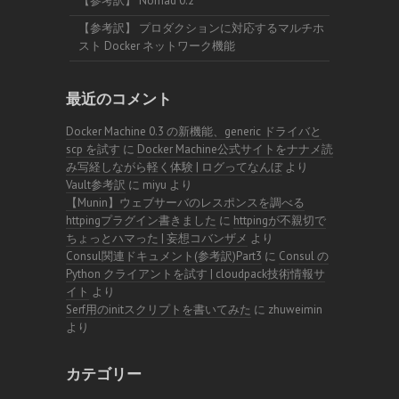
【参考訳】 Nomad 0.2
【参考訳】 プロダクションに対応するマルチホ
スト Docker ネットワーク機能
最近のコメント
Docker Machine 0.3 の新機能、generic ドライバと
scp を試す
に
Docker Machine公式サイトをナナメ読
み写経しながら軽く体験 | ログってなんぼ
より
Vault参考訳
に
miyu
より
【Munin】ウェブサーバのレスポンスを調べる
httpingプラグイン書きました
に
httpingが不親切で
ちょっとハマった | 妄想コバンザメ
より
Consul関連ドキュメント(参考訳)Part3
に
Consul の
Python クライアントを試す | cloudpack技術情報サ
イト
より
Serf用のinitスクリプトを書いてみた
に
zhuweimin
より
カテゴリー