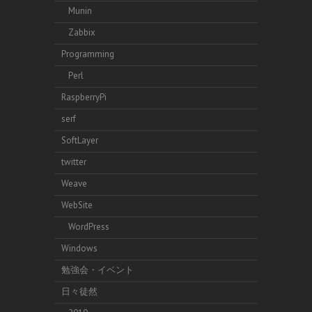
Munin
Zabbix
Programming
Perl
RaspberryPi
serf
SoftLayer
twitter
Weave
WebSite
WordPress
Windows
勉強会・イベント
日々徒然