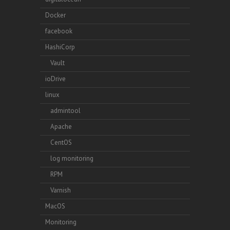
Docker
facebook
HashiCorp
Vault
ioDrive
linux
admintool
Apache
CentOS
log monitoring
RPM
Varnish
MacOS
Monitoring