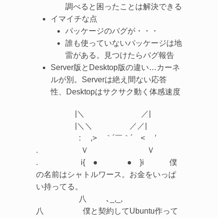
調べると困ったことは解決できる
イマイチな点
パッケージのバグが・・・
誰も使っていないパッケージは地
雷がある。見つけたらバグ報告
Server版とDesktop版の違い…カーネ
ルが別。Serverは絶え間ない応答
性、Desktopはサクサク動く体感速度
|＼ ／|
|＼＼ ／／|
: ,> ｀´￣｀´ < ′
. Ｖ Ｖ
. i{ ● ● }i 僕
の名前はシャトルワース。お金をいっぱ
い持ってる。
八 ､_,_,
八 僕と契約してUbuntu作って