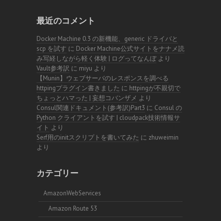
最近のコメント
Docker Machine 0.3 の新機能、generic ドライバと
scp を試す
に
Docker Machine公式サイトをナナメ読
み写経しながら軽く体験 | ログってなんぼ
より
Vault参考訳
に
miyu
より
【Munin】ウェブサーバのレスポンスを調べる
httpingプラグイン書きました
に
httpingが不親切で
ちょっとハマった | 妄想コバンザメ
より
Consul関連ドキュメント(参考訳)Part3
に
Consul の
Python クライアントを試す | cloudpack技術情報サ
イト
より
Serf用のinitスクリプトを書いてみた
に
zhuweimin
より
カテゴリー
AmazonWebServices
Amazon Route 53