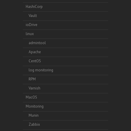
HashiCorp
Vault
ioDrive
linux
admintool
Apache
CentOS
log monitoring
RPM
Varnish
MacOS
Monitoring
Munin
Zabbix