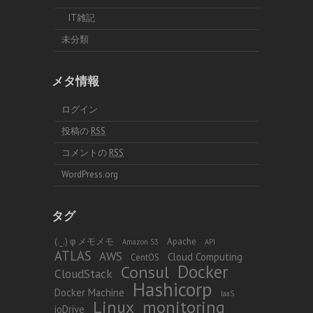
IT雑記
未分類
メタ情報
ログイン
投稿の
RSS
コメントの
RSS
WordPress.org
タグ
(._.) φ メモメモ
Apache
Amazon S3
API
ATLAS
AWS
Cloud Computing
CentOS
Docker
Consul
CloudStack
Hashicorp
Docker Machine
IaaS
Linux
monitoring
ioDrive