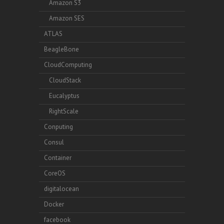
Amazon S3
Amazon SES
ATLAS
BeagleBone
CloudComputing
CloudStack
Eucalyptus
RightScale
Conputing
Consul
Container
CoreOS
digitalocean
Docker
facebook