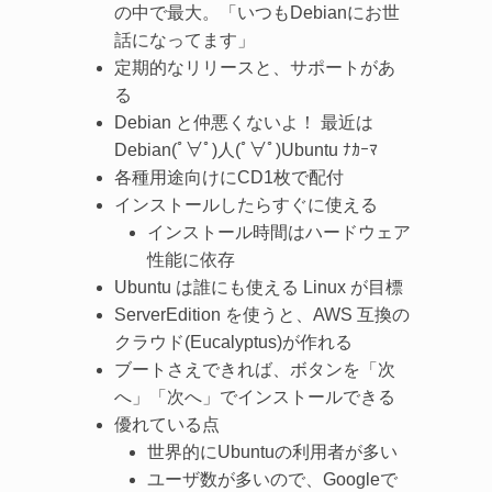
の中で最大。「いつもDebianにお世
話になってます」
定期的なリリースと、サポートがあ
る
Debian と仲悪くないよ！ 最近は
Debian(ﾟ∀ﾟ)人(ﾟ∀ﾟ)Ubuntu ﾅｶｰﾏ
各種用途向けにCD1枚で配付
インストールしたらすぐに使える
インストール時間はハードウェア
性能に依存
Ubuntu は誰にも使える Linux が目標
ServerEdition を使うと、AWS 互換の
クラウド(Eucalyptus)が作れる
ブートさえできれば、ボタンを「次
へ」「次へ」でインストールできる
優れている点
世界的にUbuntuの利用者が多い
ユーザ数が多いので、Googleで