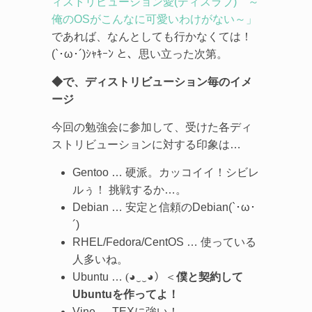
ィストリビューション愛(ディスラブ) ～
俺のOSがこんなに可愛いわけがない～」
であれば、なんとしても行かなくては！
(`･ω･´)ｼｬｷｰﾝ と、思い立った次第。
◆で、ディストリビューション毎のイメ
ージ
今回の勉強会に参加して、受けた各ディ
ストリビューションに対する印象は…
Gentoo … 硬派。カッコイイ！シビレ
ルぅ！ 挑戦するか…。
Debian … 安定と信頼のDebian(`･ω･
´)
RHEL/Fedora/CentOS … 使っている
人多いね。
Ubuntu …
(◕‿‿◕）
＜
僕と契約して
Ubuntuを作ってよ！
Vine … TEXに強い！