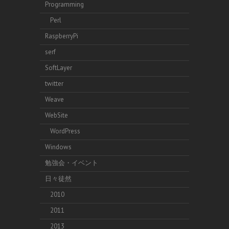
Programming
Perl
RaspberryPi
serf
SoftLayer
twitter
Weave
WebSite
WordPress
Windows
勉強会・イベント
日々徒然
2010
2011
2013