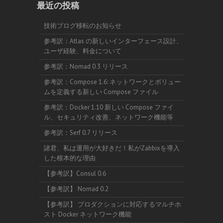
最近の投稿
技術ブログ移転のお知らせ
参考訳：Atlas の新しいインターフェース設計、
ユーザ経験、料金について
参考訳：Nomad 0.3 リリース
参考訳：Compose 1.6: ネットワークとボリュー
ムを定義する新しい Compose ファイル
参考訳：Docker 1.10 新しい Compose ファイ
ル、セキュリティ改善、ネットワーク機能等
参考訳：Serf 0.7 リリース
諸君、私は運用が大好きだ！私がZabbixを導入
した根本的な理由
【参考訳】Consul 0.6
【参考訳】 Nomad 0.2
【参考訳】 プロダクションに対応するマルチホ
スト Docker ネットワーク機能