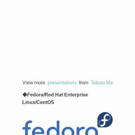
View more
presentations
from
Takuto Matsuu
.
◆Fedora/Red Hat Enterprise
Linux/CentOS