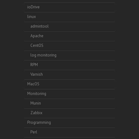
ioDrive
linux
admintool
Apache
CentOS
log monitoring
RPM
Varnish
MacOS
Monitoring
Munin
Zabbix
Programming
Perl