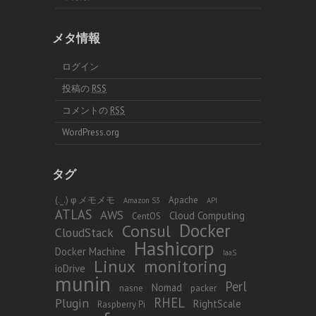
メタ情報
ログイン
投稿の
RSS
コメントの
RSS
WordPress.org
タグ
(._.) φ メモメモ
Apache
Amazon S3
API
ATLAS
AWS
Cloud Computing
CentOS
Docker
Consul
CloudStack
Hashicorp
Docker Machine
IaaS
Linux
monitoring
ioDrive
munin
Perl
Nomad
nasne
packer
RHEL
Plugin
RightScale
Raspberry Pi