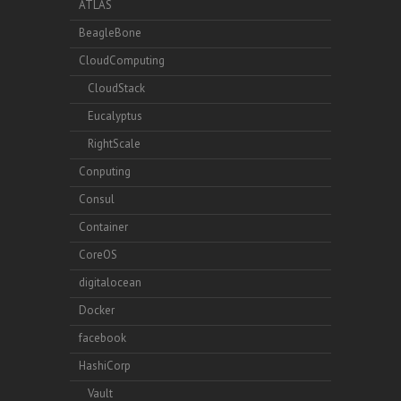
ATLAS
BeagleBone
CloudComputing
CloudStack
Eucalyptus
RightScale
Conputing
Consul
Container
CoreOS
digitalocean
Docker
facebook
HashiCorp
Vault