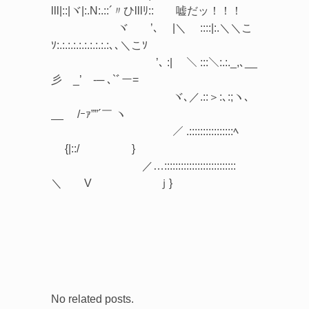
lll|::|ヾ|:.N:.::´〃ひlllﾘ:: 嘘だッ！！！
ヾ ’､ |＼ ::::|:.＼＼こ
ｿ:.:.:.:.:.:.:.:.:.:､､＼こｿ
’､ :| ＼ :::＼:.:._,､__
彡 _’ -─ ､`ﾞー=
ヾ､／.::＞:､:;ヽ､
__ /ｰｧ””´￣ ヽ
／ .::::::::::::::::ﾍ￣
{|::/ }
／…::::::::::::::::::::::::::
＼ V ｊ}
No related posts.