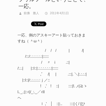
前佛 雅人
2011年4月1日
一応、例のアスキーアート貼っておきま
すね（ ＾ω＾）
/ / / | /|
/:::/:.:.:.:.:.:.:|::::::
/ 〃 i .::|
/:.:.| |::l::|:.:.:.:.:.:.:.:|::::::
,ﾞ /| | .:::|. ＼|:.:.:.:|
|::l::|/:.:.:.:.:.:ｊ／::
! ,’ ! ::| ::::|!. ,ｨ|≧ゝ
l､_.;|::ｨ|/_:._／ｨll
ヘ
ｌ ,’ │ ::|:.. ::::|く/ {ひ