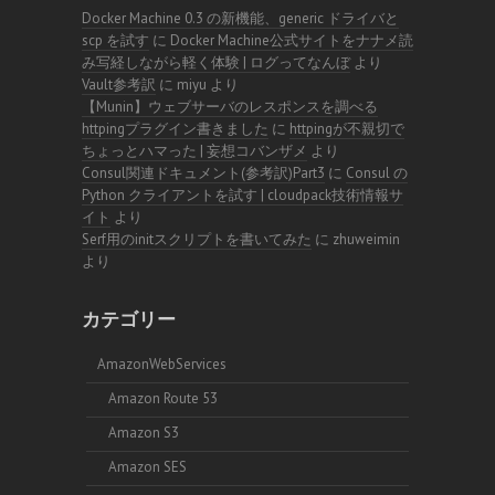
Docker Machine 0.3 の新機能、generic ドライバと
scp を試す
に
Docker Machine公式サイトをナナメ読
み写経しながら軽く体験 | ログってなんぼ
より
Vault参考訳
に
miyu
より
【Munin】ウェブサーバのレスポンスを調べる
httpingプラグイン書きました
に
httpingが不親切で
ちょっとハマった | 妄想コバンザメ
より
Consul関連ドキュメント(参考訳)Part3
に
Consul の
Python クライアントを試す | cloudpack技術情報サ
イト
より
Serf用のinitスクリプトを書いてみた
に
zhuweimin
より
カテゴリー
AmazonWebServices
Amazon Route 53
Amazon S3
Amazon SES