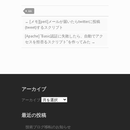
AA
←
[メモ][perl]メールが届いたらtwitterに投稿
(tweet)するスクリプト
[Apache] “Basic認証に失敗したら、自動でアク
セスを拒否るスクリプト”を作ってみた
→
アーカイブ
アーカイブ
最近の投稿
技術ブログ移転のお知らせ