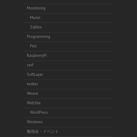
Monitoring
Munin
Zabbix
Programming
Perl
RaspberryPi
serf
SoftLayer
twitter
Weave
WebSite
WordPress
Windows
勉強会・イベント