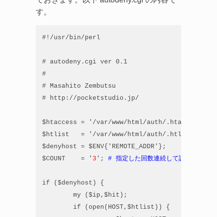
す。
#!/usr/bin/perl

# autodeny.cgi ver 0.1

#

# Masahito Zembutsu

# http://pocketstudio.jp/

$htaccess = '/var/www/html/auth/.htaccess';

$htlist   = '/var/www/html/auth/.htlist';

$denyhost = $ENV{'REMOTE_ADDR'};

$COUNT    = '
3
'; 
# 指定した回数連続して認証失敗す
if ($denyhost) {

        my ($ip,$hit);

        if (open(HOST,$htlist)) {
