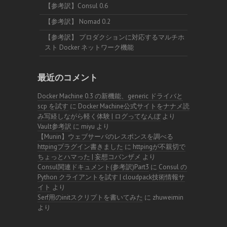
【参考訳】Consul 0.6
【参考訳】 Nomad 0.2
【参考訳】 プロダクションに対応するマルチホ
スト Docker ネットワーク機能
最近のコメント
Docker Machine 0.3 の新機能、generic ドライバと
scp を試す
に
Docker Machine公式サイトをナナメ読
み写経しながら軽く体験 | ログってなんぼ
より
Vault参考訳
に
miyu
より
【Munin】ウェブサーバのレスポンスを調べる
httpingプラグイン書きました
に
httpingが不親切で
ちょっとハマった | 妄想コバンザメ
より
Consul関連ドキュメント(参考訳)Part3
に
Consul の
Python クライアントを試す | cloudpack技術情報サ
イト
より
Serf用のinitスクリプトを書いてみた
に
zhuweimin
より