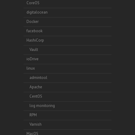
CoreOS
digitalocean
Docker
facebook
HashiCorp
Vault
ioDrive
linux
admintool
Apache
CentOS
log monitoring
RPM
Varnish
MacOS