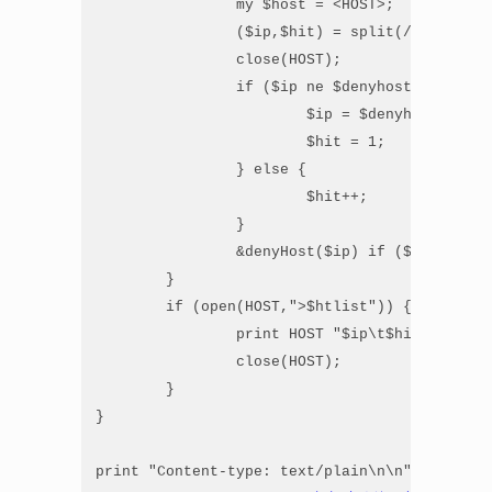
                my $host = <HOST>;

                ($ip,$hit) = split(/\t/, $host
                close(HOST);

                if ($ip ne $denyhost) {

                        $ip = $denyhost;

                        $hit = 1;

                } else {

                        $hit++;

                }

                &denyHost($ip) if ($hit >= $CO
        }

        if (open(HOST,">$htlist")) {

                print HOST "$ip\t$hit";

                close(HOST);

        }

}

print "Content-type: text/plain\n\n";
