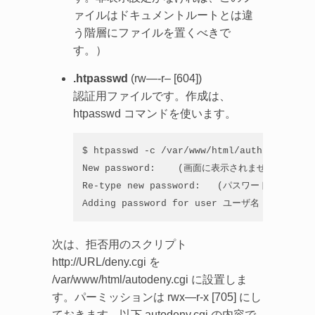
ァイルはドキュメントルートとは違
う階層にファイルを置くべきで
す。）
.htpasswd
(rw—-r– [604])
認証用ファイルです。作成は、
htpasswd コマンドを使います。
$ htpasswd -c /var/www/html/auth/.htpassw
New password:    (画面に表示されませんが、パス
Re-type new password:   (パスワードを再入力)

Adding password for user ユーザ名
次は、拒否用のスクリプト
http://URL/deny.cgi を
/var/www/html/autodeny.cgi に設置しま
す。パーミッションは rwx—r-x [705] にし
ておきます。以下 autodeny.cgi の内容で