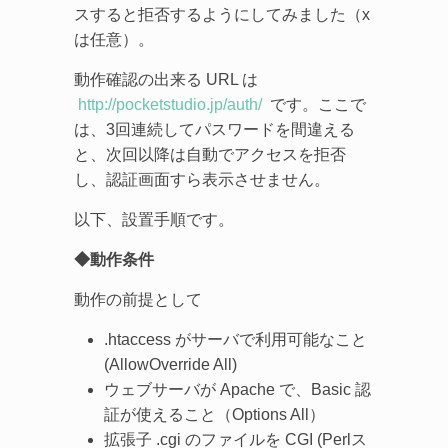
スすると拒否するようにしてみました（x
は任意）。
動作確認の出来る URL は
http://pocketstudio.jp/auth/
です。ここで
は、3回連続してパスワードを間違える
と、次回以降は自動でアクセスを拒否
し、認証画面すら表示させません。
以下、設置手順です。
◆動作条件
動作の前提として
.htaccess がサーバで利用可能なこと
(AllowOverride All)
ウェブサーバが Apache で、Basic 認
証が使えること（Options All）
拡張子 .cgi のファイルを CGI (Perlス