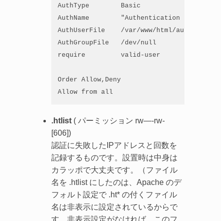
AuthType        Basic

AuthName        "Authentication required"

AuthUserFile    /var/www/html/auth/.htpass
AuthGroupFile   /dev/null

require         valid-user

Order Allow,Deny

Allow from all
.htlist
( パーミッション rw—-rw-
[606])
認証に失敗したIPアドレスと回数を
記録するものです。設置時は中身は
カラッポで大丈夫です。（ファイル
名を .htlist にしたのは、Apache のデ
フォルト設定で .ht* の付くファイル
名は非表示に設定されているからで
す。非表示設定がなければ、このフ