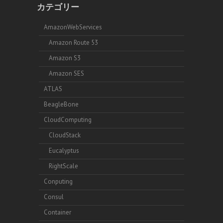
カテゴリー
AmazonWebServices
Amazon Route 53
Amazon S3
Amazon SES
ATLAS
BeagleBone
CloudComputing
CloudStack
Eucalyptus
RightScale
Conputing
Consul
Container