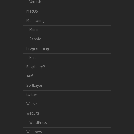
Varnish
MacOS
Monitoring
Munin
Zabbix
Programming
Perl
RaspberryPi
serf
SoftLayer
twitter
Weave
WebSite
WordPress
Windows