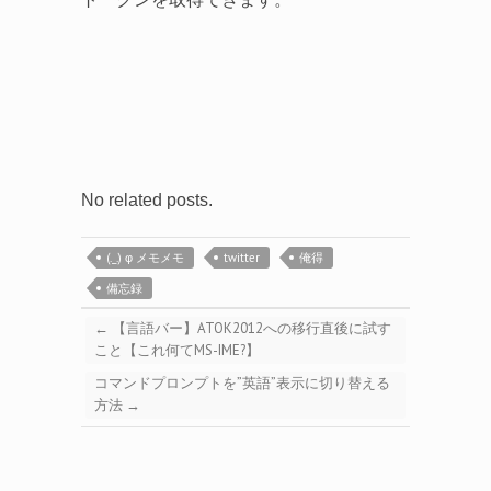
No related posts.
(._.) φ メモメモ
twitter
俺得
備忘録
←
【言語バー】ATOK2012への移行直後に試す
こと【これ何てMS-IME?】
コマンドプロンプトを”英語”表示に切り替える
方法
→