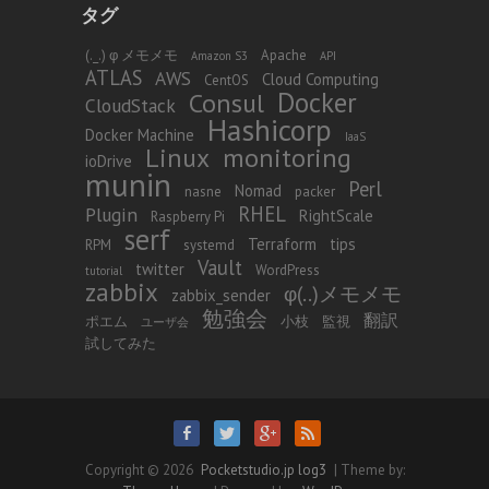
タグ
(._.) φ メモメモ
Apache
Amazon S3
API
ATLAS
AWS
Cloud Computing
CentOS
Docker
Consul
CloudStack
Hashicorp
Docker Machine
IaaS
Linux
monitoring
ioDrive
munin
Perl
Nomad
nasne
packer
RHEL
Plugin
RightScale
Raspberry Pi
serf
Terraform
tips
RPM
systemd
Vault
twitter
WordPress
tutorial
zabbix
φ(..)メモメモ
zabbix_sender
勉強会
翻訳
ポエム
小枝
監視
ユーザ会
試してみた
Copyright © 2026
Pocketstudio.jp log3
| Theme by: