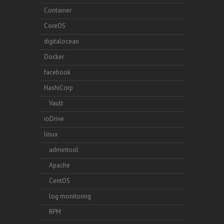
Container
CoreOS
digitalocean
Docker
facebook
HashiCorp
Vault
ioDrive
linux
admintool
Apache
CentOS
log monitoring
RPM