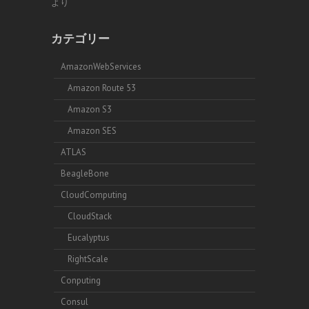
より
カテゴリー
AmazonWebServices
Amazon Route 53
Amazon S3
Amazon SES
ATLAS
BeagleBone
CloudComputing
CloudStack
Eucalyptus
RightScale
Conputing
Consul