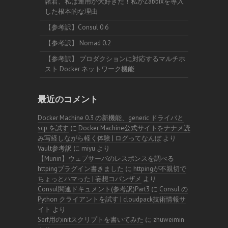
諸君、私は運用が大好きだ！私がZabbixを導入
した根本的な理由
【参考訳】Consul 0.6
【参考訳】 Nomad 0.2
【参考訳】 プロダクションに対応するマルチホ
スト Docker ネットワーク機能
最近のコメント
Docker Machine 0.3 の新機能、generic ドライバと
scp を試す
に
Docker Machine公式サイトをナナメ読
み写経しながら軽く体験 | ログってなんぼ
より
Vault参考訳
に
miyu
より
【Munin】ウェブサーバのレスポンスを調べる
httpingプラグイン書きました
に
httpingが不親切で
ちょっとハマった | 妄想コバンザメ
より
Consul関連ドキュメント(参考訳)Part3
に
Consul の
Python クライアントを試す | cloudpack技術情報サ
イト
より
Serf用のinitスクリプトを書いてみた
に
zhuweimin