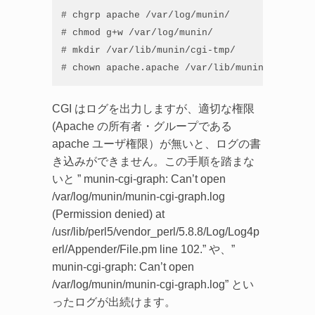
# chgrp apache /var/log/munin/

# chmod g+w /var/log/munin/

# mkdir /var/lib/munin/cgi-tmp/

# chown apache.apache /var/lib/munin/cgi-tmp/
CGI はログを出力しますが、適切な権限
(Apache の所有者・グループである
apache ユーザ権限）が無いと、ログの書
き込みができません。この手順を踏まな
いと ” munin-cgi-graph: Can’t open
/var/log/munin/munin-cgi-graph.log
(Permission denied) at
/usr/lib/perl5/vendor_perl/5.8.8/Log/Log4p
erl/Appender/File.pm line 102.” や、”
munin-cgi-graph: Can’t open
/var/log/munin/munin-cgi-graph.log” とい
ったログが出続けます。