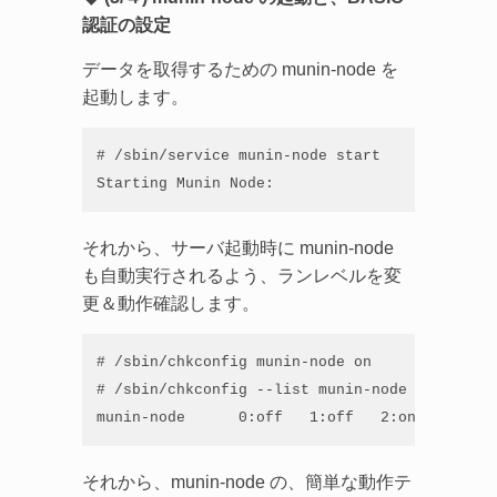
認証の設定
データを取得するための munin-node を
起動します。
# /sbin/service munin-node start

Starting Munin Node:                         
それから、サーバ起動時に munin-node
も自動実行されるよう、ランレベルを変
更＆動作確認します。
# /sbin/chkconfig munin-node on

# /sbin/chkconfig --list munin-node

munin-node      0:off   1:off   2:on    
3:on
 
それから、munin-node の、簡単な動作テ