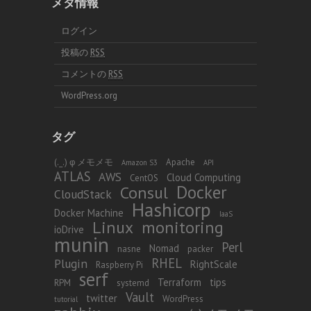
メタ情報
ログイン
投稿の
RSS
コメントの
RSS
WordPress.org
タグ
(._.) φ メモメモ
Apache
Amazon S3
API
ATLAS
AWS
Cloud Computing
CentOS
Docker
Consul
CloudStack
Hashicorp
Docker Machine
IaaS
Linux
monitoring
ioDrive
munin
Perl
Nomad
nasne
packer
RHEL
Plugin
RightScale
Raspberry Pi
serf
Terraform
tips
RPM
systemd
Vault
twitter
WordPress
tutorial