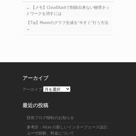
←
【メモ】CloudStackで削除出来ない物理ネッ
トワークを消すには
【Tip】Muninのグラフ生成を”今すぐ”行う方法
→
アーカイブ
アーカイブ
最近の投稿
技術ブログ移転のお知らせ
参考訳：Atlas の新しいインターフェース設計、
ユーザ経験、料金について