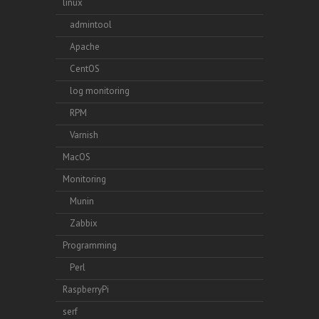
linux
admintool
Apache
CentOS
log monitoring
RPM
Varnish
MacOS
Monitoring
Munin
Zabbix
Programming
Perl
RaspberryPi
serf