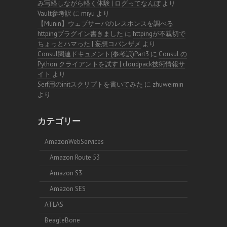
み写経しながら軽く体験 | ログってなんぼ
より
Vault参考訳
に
miyu
より
【Munin】ウェブサーバのレスポンスを調べる
httpingプラグイン書きました
に
httpingが不親切で
ちょっとハマった | 妄想コバンザメ
より
Consul関連ドキュメント(参考訳)Part3
に
Consul の
Python クライアントを試す | cloudpack技術情報サ
イト
より
Serf用のinitスクリプトを書いてみた
に
zhuweimin
より
カテゴリー
AmazonWebServices
Amazon Route 53
Amazon S3
Amazon SES
ATLAS
BeagleBone