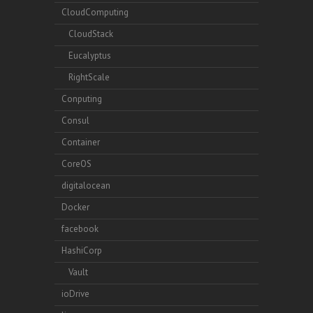
CloudComputing
CloudStack
Eucalyptus
RightScale
Conputing
Consul
Container
CoreOS
digitalocean
Docker
facebook
HashiCorp
Vault
ioDrive