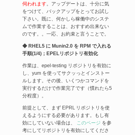
伺われます
。アップデートは、十分に気
をつけて、バックアップをとってお試し
下さい。既に、何かしら稼働中のシステ
ムで作業することは、おすすめ出来ない
のです。。一応、お約束と言うことで。
◆ RHEL5 に Munin2.0 を RPM で入れる
手順(1/4)；EPELリポジトリ有効化
作業は、epel-testing リポジトリを有効に
し、yum を使ってサクッっとインストー
ルします。その後、いくつかコマンドを
実行するだけで作業完了です（慣れたら5
分程度）。
前提として、まず EPRL リポジトリを使
えるようにする必要があります。もし有
効にしていない場合は、
このページ
を参
考にしてリポジトリを有効にしてくださ