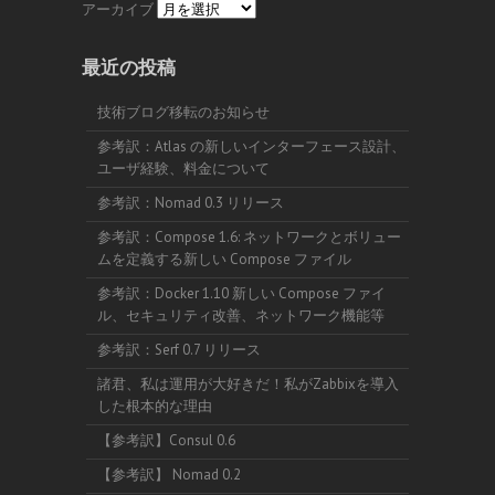
アーカイブ
最近の投稿
技術ブログ移転のお知らせ
参考訳：Atlas の新しいインターフェース設計、
ユーザ経験、料金について
参考訳：Nomad 0.3 リリース
参考訳：Compose 1.6: ネットワークとボリュー
ムを定義する新しい Compose ファイル
参考訳：Docker 1.10 新しい Compose ファイ
ル、セキュリティ改善、ネットワーク機能等
参考訳：Serf 0.7 リリース
諸君、私は運用が大好きだ！私がZabbixを導入
した根本的な理由
【参考訳】Consul 0.6
【参考訳】 Nomad 0.2