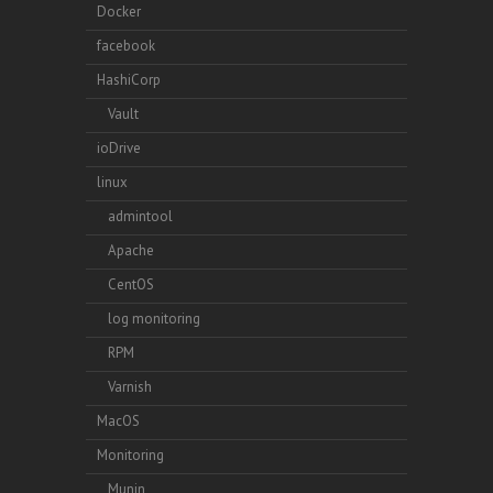
Docker
facebook
HashiCorp
Vault
ioDrive
linux
admintool
Apache
CentOS
log monitoring
RPM
Varnish
MacOS
Monitoring
Munin