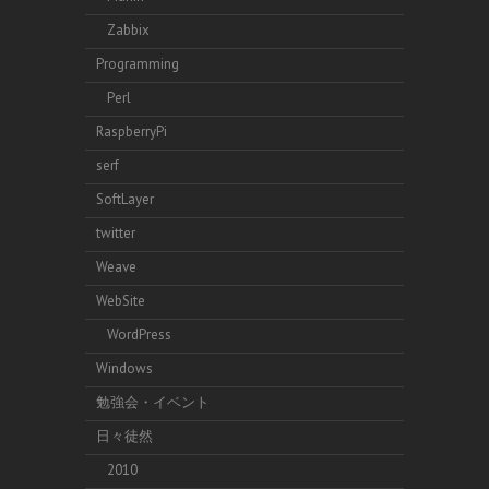
Zabbix
Programming
Perl
RaspberryPi
serf
SoftLayer
twitter
Weave
WebSite
WordPress
Windows
勉強会・イベント
日々徒然
2010