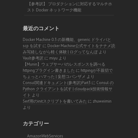
【参考訳】 プロダクションに対応するマルチホ
スト Docker ネットワーク機能
最近のコメント
Docker Machine 0.3 の新機能、generic ドライバと
scp を試す
に
Docker Machine公式サイトをナナメ読
み写経しながら軽く体験 | ログってなんぼ
より
Vault参考訳
に
miyu
より
【Munin】ウェブサーバのレスポンスを調べる
httpingプラグイン書きました
に
httpingが不親切で
ちょっとハマった | 妄想コバンザメ
より
Consul関連ドキュメント(参考訳)Part3
に
Consul の
Python クライアントを試す | cloudpack技術情報サ
イト
より
Serf用のinitスクリプトを書いてみた
に
zhuweimin
より
カテゴリー
AmazonWebServices