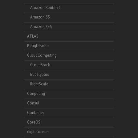
Amazon Route 53
Amazon S3
Amazon SES
ATLAS
BeagleBone
CloudComputing
CloudStack
Eucalyptus
RightScale
Conputing
Consul
Container
CoreOS
digitalocean