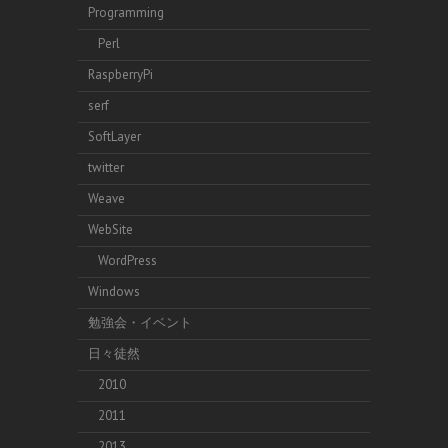
Programming
Perl
RaspberryPi
serf
SoftLayer
twitter
Weave
WebSite
WordPress
Windows
勉強会・イベント
日々徒然
2010
2011
2013