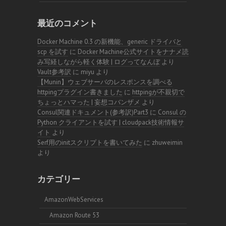
最近のコメント
Docker Machine 0.3 の新機能、generic ドライバと
scp を試す
に
Docker Machine公式サイトをナナメ読
み写経しながら軽く体験 | ログってなんぼ
より
Vault参考訳
に
miyu
より
【Munin】ウェブサーバのレスポンスを調べる
httpingプラグイン書きました
に
httpingが不親切で
ちょっとハマった | 妄想コバンザメ
より
Consul関連ドキュメント(参考訳)Part3
に
Consul の
Python クライアントを試す | cloudpack技術情報サ
イト
より
Serf用のinitスクリプトを書いてみた
に
zhuweimin
より
カテゴリー
AmazonWebServices
Amazon Route 53