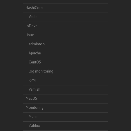
HashiCorp
Vault
ioDrive
linux
admintool
Apache
CentOS
log monitoring
RPM
Varnish
MacOS
Monitoring
Munin
Zabbix