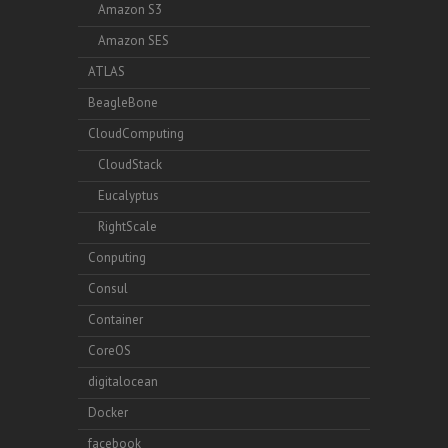
Amazon S3
Amazon SES
ATLAS
BeagleBone
CloudComputing
CloudStack
Eucalyptus
RightScale
Conputing
Consul
Container
CoreOS
digitalocean
Docker
facebook