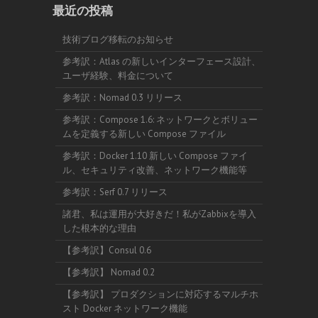
最近の投稿
技術ブログ移転のお知らせ
参考訳：Atlas の新しいインターフェース設計、
ユーザ経験、料金について
参考訳：Nomad 0.3 リリース
参考訳：Compose 1.6: ネットワークとボリュー
ムを定義する新しい Compose ファイル
参考訳：Docker 1.10 新しい Compose ファイ
ル、セキュリティ改善、ネットワーク機能等
参考訳：Serf 0.7 リリース
諸君、私は運用が大好きだ！私がZabbixを導入
した根本的な理由
【参考訳】Consul 0.6
【参考訳】 Nomad 0.2
【参考訳】 プロダクションに対応するマルチホ
スト Docker ネットワーク機能