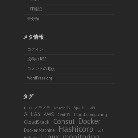
IT雑記
未分類
メタ情報
ログイン
投稿の
RSS
コメントの
RSS
WordPress.org
タグ
(._.) φ メモメモ
Apache
Amazon S3
API
ATLAS
AWS
Cloud Computing
CentOS
Docker
Consul
CloudStack
Hashicorp
Docker Machine
IaaS
Linux
monitoring
ioDrive