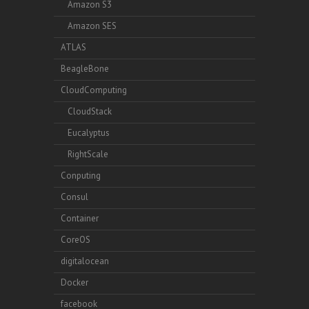
Amazon S3
Amazon SES
ATLAS
BeagleBone
CloudComputing
CloudStack
Eucalyptus
RightScale
Conputing
Consul
Container
CoreOS
digitalocean
Docker
facebook