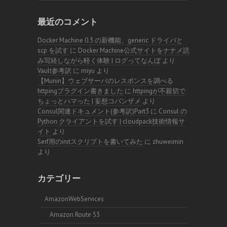
最近のコメント
Docker Machine 0.3 の新機能、generic ドライバと
scp を試す
に
Docker Machine公式サイトをナナメ読
み写経しながら軽く体験 | ログってなんぼ
より
Vault参考訳
に
miyu
より
【Munin】ウェブサーバのレスポンスを調べる
httpingプラグイン書きました
に
httpingが不親切で
ちょっとハマった | 妄想コバンザメ
より
Consul関連ドキュメント(参考訳)Part3
に
Consul の
Python クライアントを試す | cloudpack技術情報サ
イト
より
Serf用のinitスクリプトを書いてみた
に
zhuweimin
より
カテゴリー
AmazonWebServices
Amazon Route 53