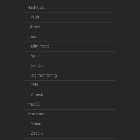
HashiCorp
Vault
ioDrive
linux
admintool
Apache
CentOS
log monitoring
RPM
Varnish
MacOS
Monitoring
Munin
Zabbix