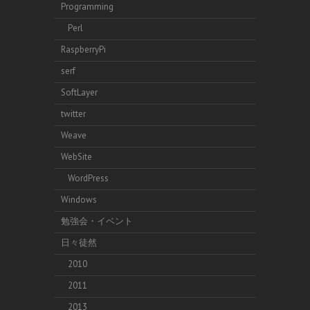
Programming
Perl
RaspberryPi
serf
SoftLayer
twitter
Weave
WebSite
WordPress
Windows
勉強会・イベント
日々徒然
2010
2011
2013