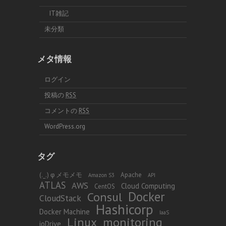
IT雑記
未分類
メタ情報
ログイン
投稿の
RSS
コメントの
RSS
WordPress.org
タグ
(._.) φ メモメモ
Apache
Amazon S3
API
ATLAS
AWS
Cloud Computing
CentOS
Docker
Consul
CloudStack
Hashicorp
Docker Machine
IaaS
Linux
monitoring
ioDrive