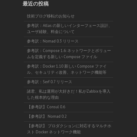
最近の投稿
技術ブログ移転のお知らせ
参考訳：Atlas の新しいインターフェース設計、
ユーザ経験、料金について
参考訳：Nomad 0.3 リリース
参考訳：Compose 1.6: ネットワークとボリュー
ムを定義する新しい Compose ファイル
参考訳：Docker 1.10 新しい Compose ファイ
ル、セキュリティ改善、ネットワーク機能等
参考訳：Serf 0.7 リリース
諸君、私は運用が大好きだ！私がZabbixを導入
した根本的な理由
【参考訳】Consul 0.6
【参考訳】 Nomad 0.2
【参考訳】 プロダクションに対応するマルチホ
スト Docker ネットワーク機能