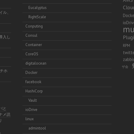
Clou
Eucalyptus
ファイル、
Docke
RightScale
ioDriv
mu
Conputing
Consul
Plug
を導入し
Container
RPM
twitt
CoreOS
zabbi
digitalocean
ザ会
チホ
Docker
facebook
HashiCorp
Vault
イバと
ioDrive
ナナメ読
linux
り
admintool
る