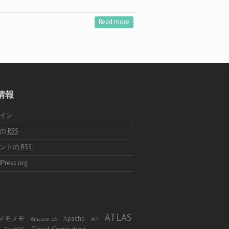
Read more
情報
イン
稿の
RSS
メントの
RSS
Press.org
ATLAS
 φ メモメモ
Apache
Amazon S3
API