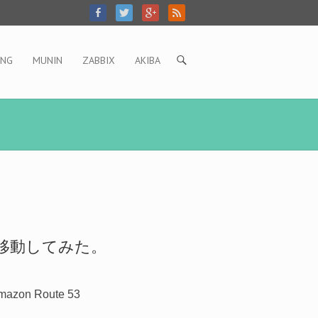
ING
MUNIN
ZABBIX
AKIBA
on Route 53