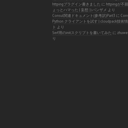
httpingプラグイン書きました
に
httpingが
ょっとハマった | 妄想コバンザメ
より
Consul関連ドキュメント(参考訳)Part3
に
Con
Python クライアントを試す | cloudpack技
ト
より
Serf用のinitスクリプトを書いてみた
に
zhuwe
り