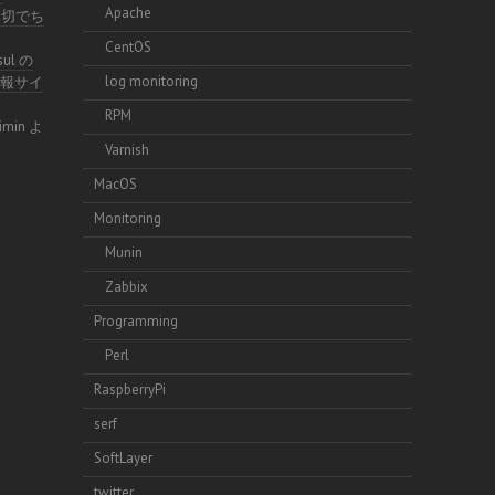
Apache
不親切でち
CentOS
sul の
log monitoring
術情報サイ
RPM
imin
よ
Varnish
MacOS
Monitoring
Munin
Zabbix
Programming
Perl
RaspberryPi
serf
SoftLayer
twitter