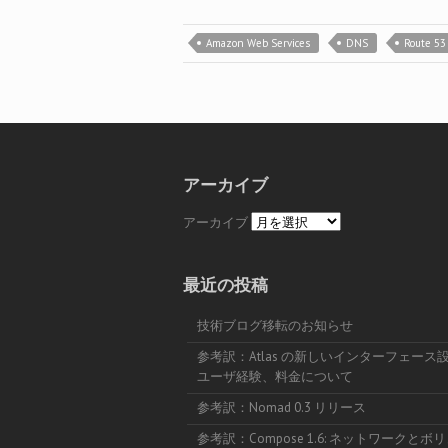
Amazon Web Services
DNS
Route 53
アーカイブ
アーカイブ
最近の投稿
技術ブログ移転のお知らせ
参考訳：Atlas の新しいインターフェース
ユーザ経験、料金について
参考訳：Nomad 0.3 リリース
参考訳：Compose 1.6: ネットワークとボ