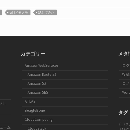
φ(..)メモメモ
試してみた
カテゴリー
メタ
AmazonWebServices
ログ
Amazon Route 53
投
Amazon S3
コ
Amazon SES
Word
ATLAS
設計、
BeagleBone
タグ
CloudComputing
(._.)
リューム
CloudStack
AWS