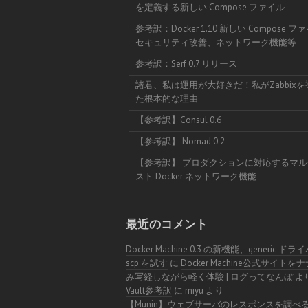
を定義する新しい Compose ファイル
参考訳：Docker 1.10 新しい Compose 
セキュリティ改善、ネットワーク機能等
参考訳：Serf 0.7 リリース
諸君、私は運用が大好きだ！私がZabbix
た根本的な理由
【参考訳】Consul 0.6
【参考訳】 Nomad 0.2
【参考訳】 プロダクションに対応するマル
スト Docker ネットワーク機能
最近のコメント
Docker Machine 0.3 の新機能、generic ドラ
scp を試す
に
Docker Machine公式サイトを
み写経しながら軽く体験 | ログってなんぼ
よ
Vault参考訳
に
miyu
より
【Munin】ウェブサーバのレスポンスを調べ