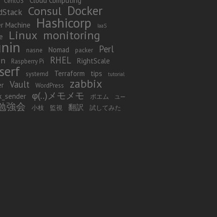
Cloud Computing
CentOS
Docker
Consul
dStack
Hashicorp
r Machine
IaaS
Linux
monitoring
e
nin
Perl
Nomad
nasne
packer
RHEL
in
RightScale
Raspberry Pi
serf
Terraform
tips
systemd
tutorial
zabbix
Vault
er
WordPress
φ(..)メモメモ
x_sender
ポエム
ユー
勉強会
翻訳
小枝
監視
試してみた