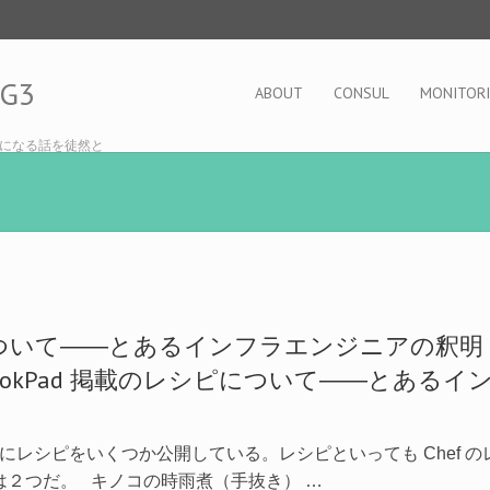
OG3
ABOUT
CONSUL
MONITOR
になる話を徒然と
シピについて――とあるインフラエンジニアの釈明
 上にレシピをいくつか公開している。レシピといっても Chef
２つだ。 キノコの時雨煮（手抜き） …