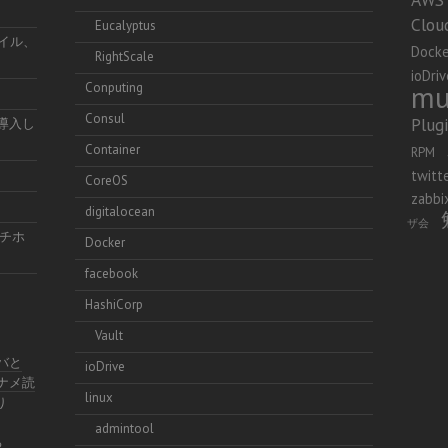
Clou
Eucalyptus
ファイル、
Docke
RightScale
ioDriv
mu
Conputing
Consul
Plug
を導入し
Container
RPM
twitt
CoreOS
zabbi
digitalocean
ザ会
チホ
Docker
facebook
HashiCorp
Vault
イバと
ioDrive
ナナメ読
linux
り
admintool
る