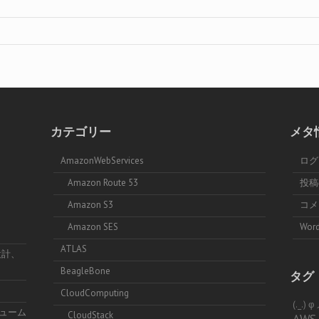
カテゴリー
メタ
AmazonWebServices
ログ
Amazon Route 53
投
Amazon S3
コ
Amazon SES
Word
ATLAS
設計、
BeagleBone
タグ
CloudComputing
(._.)
リューム
CloudStack
AWS