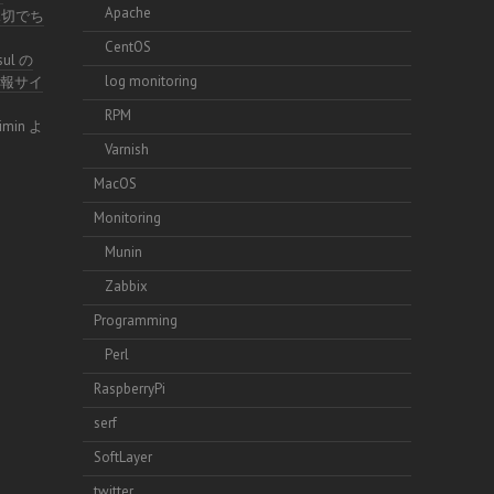
Apache
不親切でち
CentOS
sul の
log monitoring
術情報サイ
RPM
imin
よ
Varnish
MacOS
Monitoring
Munin
Zabbix
Programming
Perl
RaspberryPi
serf
SoftLayer
twitter