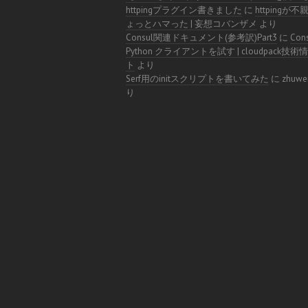
httpingプラグイン書きました
に
httpingが
ょっとハマった | 妄想コバンザメ
より
Consul関連ドキュメント(参考訳)Part3
に
Con
Python クライアントを試す | cloudpack技
ト
より
Serf用のinitスクリプトを書いてみた
に
zhuwe
り