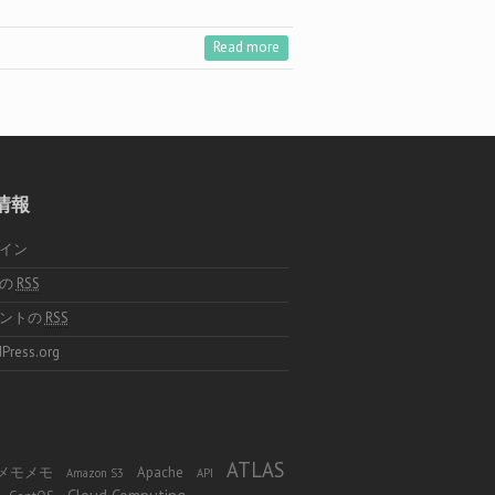
Read more
情報
イン
稿の
RSS
メントの
RSS
Press.org
ATLAS
 φ メモメモ
Apache
Amazon S3
API