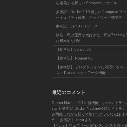
を定義する新しい Compose ファイル
参考訳：Docker 1.10 新しい Compose 
セキュリティ改善、ネットワーク機能等
参考訳：Serf 0.7 リリース
諸君、私は運用が大好きだ！私がZabbix
た根本的な理由
【参考訳】Consul 0.6
【参考訳】 Nomad 0.2
【参考訳】 プロダクションに対応するマル
スト Docker ネットワーク機能
最近のコメント
Docker Machine 0.3 の新機能、generic ドラ
scp を試す
に
Docker Machine公式サイトを
み写経しながら軽く体験 | ログってなんぼ
よ
Vault参考訳
に
miyu
より
【Munin】ウェブサーバのレスポンスを調べ