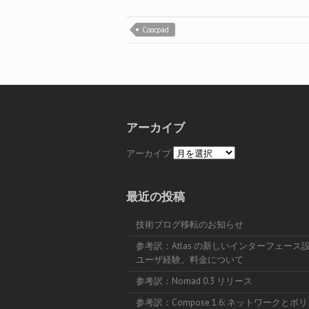
Coocpad
アーカイブ
アーカイブ
最近の投稿
技術ブログ移転のお知らせ
参考訳：Atlas の新しいインターフェース
ユーザ経験、料金について
参考訳：Nomad 0.3 リリース
参考訳：Compose 1.6: ネットワークとボ