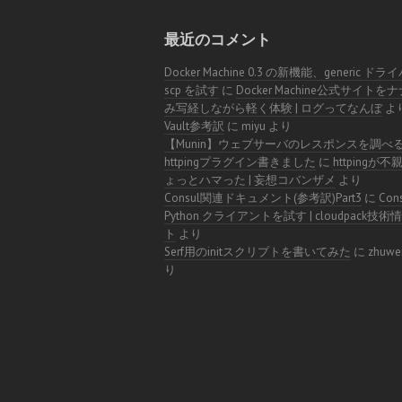
最近のコメント
Docker Machine 0.3 の新機能、generic ドラ
scp を試す
に
Docker Machine公式サイトを
み写経しながら軽く体験 | ログってなんぼ
よ
Vault参考訳
に
miyu
より
【Munin】ウェブサーバのレスポンスを調べ
httpingプラグイン書きました
に
httpingが
ょっとハマった | 妄想コバンザメ
より
Consul関連ドキュメント(参考訳)Part3
に
Con
Python クライアントを試す | cloudpack技
ト
より
Serf用のinitスクリプトを書いてみた
に
zhuwe
り