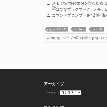
メモ：twitterのbotを作るために
コマンドプロンプトを”英語”
(._.) φ メモメモ
facebook
Pukiwiki
←
httping でウェブの応答時間を ping 
アーカイブ
アーカイブ