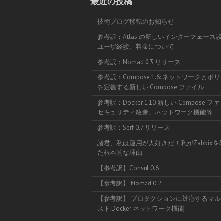
最近の投稿
技術ブログ移転のお知らせ
参考訳：Atlas の新しいインターフェース
ユーザ経験、料金について
参考訳：Nomad 0.3 リリース
参考訳：Compose 1.6: ネットワークとボ
を定義する新しい Compose ファイル
参考訳：Docker 1.10 新しい Compose 
セキュリティ改善、ネットワーク機能等
参考訳：Serf 0.7 リリース
諸君、私は運用が大好きだ！私がZabbix
た根本的な理由
【参考訳】Consul 0.6
【参考訳】 Nomad 0.2
【参考訳】 プロダクションに対応するマル
スト Docker ネットワーク機能