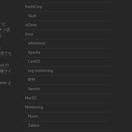
HashiCorp
Vault
イバと
ioDrive
ナナメ読
linux
り
admintool
る
Apache
不親切でち
CentOS
sul の
log monitoring
術情報サイ
RPM
imin
よ
Varnish
MacOS
Monitoring
Munin
Zabbix