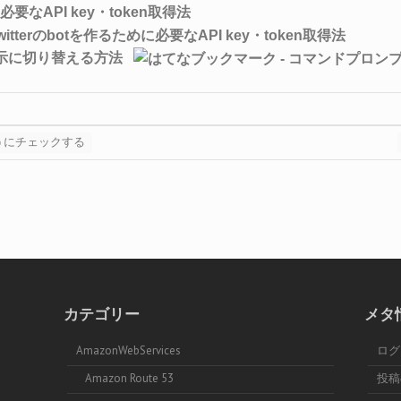
必要なAPI key・token取得法
表示に切り替える方法
のようにチェックする
カテゴリー
メタ
AmazonWebServices
ログ
Amazon Route 53
投