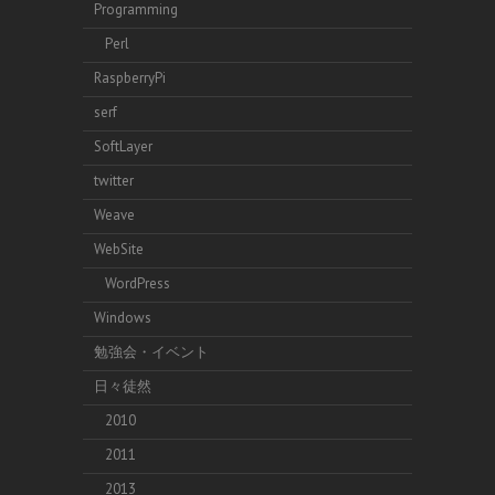
Programming
Perl
RaspberryPi
serf
SoftLayer
twitter
Weave
WebSite
WordPress
Windows
勉強会・イベント
日々徒然
2010
2011
2013