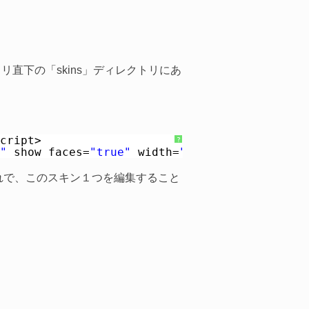
ィレクトリ直下の「skins」ディレクトリにあ
cript>
?
"
show_faces=
"true"
width=
"30"
font=
"verdana
です。これで、このスキン１つを編集すること