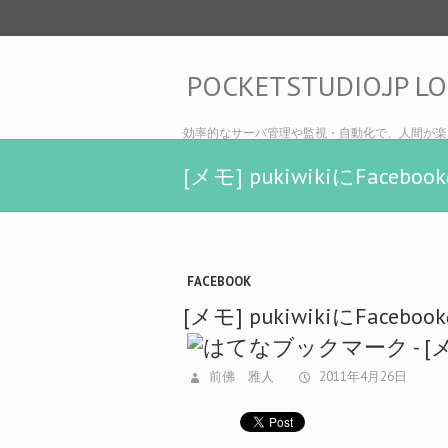
POCKETSTUDIO.JP L
効率的なサーバ管理や監視・自動化で、人間が楽
[メモ] pukiwikiにFac
FACEBOOK
[メモ] pukiwikiにFac
前佛 雅人
2011年4月26日