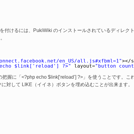
Like ボタンを付けるには、PukiWiki のインストールされているデ
す。
onnect.facebook.net/en_US/all.js#xfbml=1"
></s
echo $link['reload'] ?>"
layout=
"button_count
「<?php echo $link[‘reload’] ?>」を使うこと
テンツに対して LIKE（イイネ）ボタンを埋め込むことが出来ます。