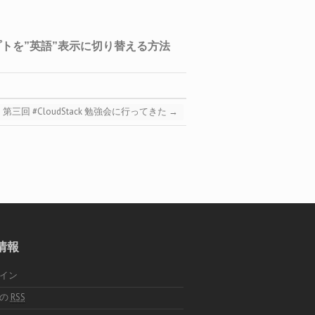
第三回 #CloudStack 勉強会に行ってきた
→
情報
イン
稿の
RSS