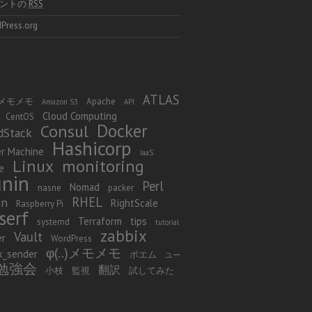
メントの
RSS
Press.org
ATLAS
 φ メモメモ
Apache
Amazon S3
API
Cloud Computing
CentOS
Docker
Consul
dStack
Hashicorp
r Machine
IaaS
Linux
monitoring
e
nin
Perl
Nomad
nasne
packer
RHEL
in
RightScale
Raspberry Pi
serf
Terraform
tips
systemd
tutorial
zabbix
Vault
er
WordPress
φ(..)メモメモ
x_sender
ポエム
ユー
勉強会
翻訳
小枝
監視
試してみた