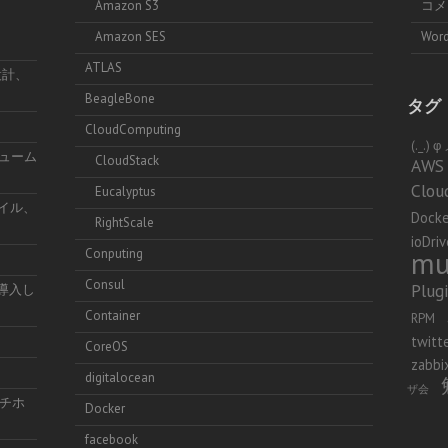
Amazon S3
コ
Amazon SES
Word
ATLAS
設計、
BeagleBone
タグ
CloudComputing
(._.)
リューム
CloudStack
AWS
Clou
Eucalyptus
ファイル、
Docke
RightScale
ioDriv
mu
Conputing
Consul
Plug
を導入し
Container
RPM
twitt
CoreOS
zabbi
digitalocean
ザ会
チホ
Docker
facebook