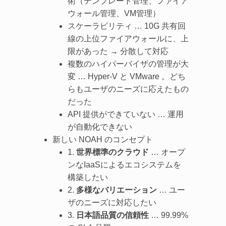
術（テンプレート管理、ファイア
ウォール管理、VM管理）
スケーラビリティ … 10G 共有回
線の上位ファイアウォールに、上
限があった → 分散して対応
複数のハイパーバイザの管理が大
変 … Hyper-V と VMware 。どち
らもユーザのニーズに応えたもの
だった
API 提供ができていない … 運用
が自動化できない
新しい NOAH のコンセプト
1.
世界標準のクラウド
… オープ
ンなIaaSによるエコシステムを
構築したい
2.
多様なバリエーション
… ユー
ザのニーズに対応したい
3.
日本語品質の信頼性
… 99.99%