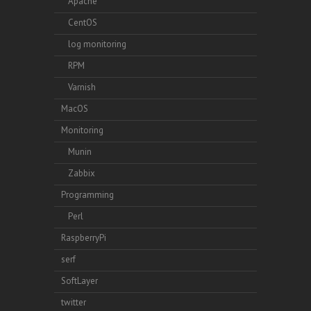
Apache
CentOS
log monitoring
RPM
Varnish
MacOS
Monitoring
Munin
Zabbix
Programming
Perl
RaspberryPi
serf
SoftLayer
twitter