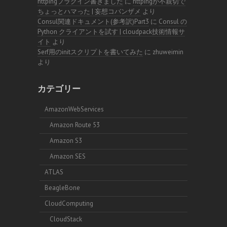
httpingプラグイン書きました
に
httpingが不親切で
ちょっとハマった | 妄想コバンザメ
より
Consul関連ドキュメント(参考訳)Part3
に
Consul の
Python クライアントを試す | cloudpack技術情報サ
イト
より
Serf用のinitスクリプトを書いてみた
に
zhuweimin
より
カテゴリー
AmazonWebServices
Amazon Route 53
Amazon S3
Amazon SES
ATLAS
BeagleBone
CloudComputing
CloudStack