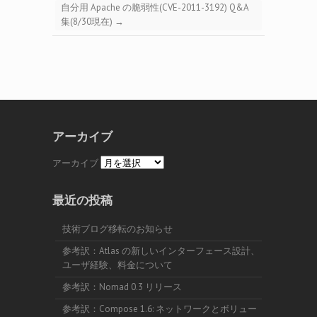
自分用 Apache の脆弱性(CVE-2011-3192) Q&A
集(8/30現在)
→
アーカイブ
アーカイブ
最近の投稿
技術ブログ移転のお知らせ
参考訳：Atlas の新しいインターフェース設計、
ユーザ経験、料金について
参考訳：Nomad 0.3 リリース
参考訳：Compose 1.6: ネットワークとボリュー