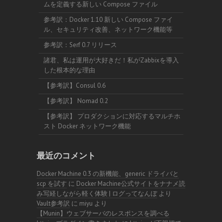
ムを定義する新しい Compose ファイル
参考訳：Docker 1.10 新しい Compose ファイ
ル、セキュリティ改善、ネットワーク機能等
参考訳：Serf 0.7 リリース
諸君、私は運用が大好きだ！私がZabbixを導入
した根本的な理由
【参考訳】Consul 0.6
【参考訳】 Nomad 0.2
【参考訳】 プロダクションに対応するマルチホ
スト Docker ネットワーク機能
最近のコメント
Docker Machine 0.3 の新機能、generic ドライバと
scp を試す
に
Docker Machine公式サイトをナナメ読
み写経しながら軽く体験 | ログってなんぼ
より
Vault参考訳
に
miyu
より
【Munin】ウェブサーバのレスポンスを調べる