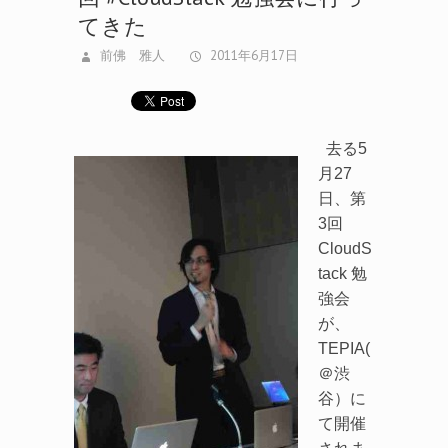
前佛 雅人
2011年6月17日
去る5
月27
日、第
3回
CloudS
tack 勉
強会
が、
TEPIA(
＠渋
谷）に
て開催