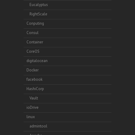
Eucalyptus
RightScale
Conputing
Consul
Container
CoreOS
digitalocean
Docker
facebook
HashiCorp
Vault
ioDrive
linux
admintool