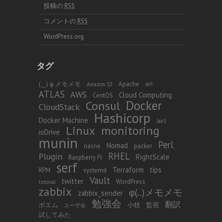
投稿の
RSS
コメントの
RSS
WordPress.org
タグ
(._.) φ メモメモ
Apache
Amazon S3
API
ATLAS
AWS
Cloud Computing
CentOS
Docker
Consul
CloudStack
Hashicorp
Docker Machine
IaaS
Linux
monitoring
ioDrive
munin
Perl
Nomad
nasne
packer
RHEL
Plugin
RightScale
Raspberry Pi
serf
Terraform
tips
RPM
systemd
Vault
twitter
WordPress
tutorial
zabbix
φ(..)メモメモ
zabbix_sender
勉強会
翻訳
ポエム
小枝
監視
ユーザ会
試してみた