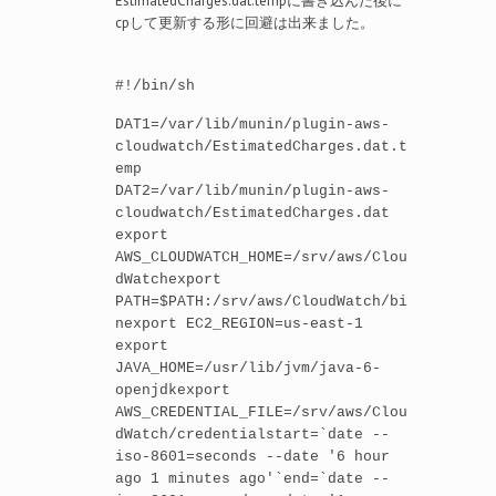
EstimatedCharges.dat.tempに書き込んだ後に
cpして更新する形に回避は出来ました。
#!/bin/sh
DAT1=/var/lib/munin/plugin-aws-
cloudwatch/EstimatedCharges.dat.t
emp
DAT2=/var/lib/munin/plugin-aws-
cloudwatch/EstimatedCharges.dat
export
AWS_CLOUDWATCH_HOME=/srv/aws/Clou
dWatchexport
PATH=$PATH:/srv/aws/CloudWatch/bi
nexport EC2_REGION=us-east-1
export
JAVA_HOME=/usr/lib/jvm/java-6-
openjdkexport
AWS_CREDENTIAL_FILE=/srv/aws/Clou
dWatch/credentialstart=`date --
iso-8601=seconds --date '6 hour
ago 1 minutes ago'`end=`date --