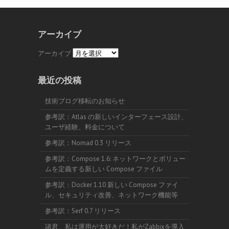
アーカイブ
アーカイブ
最近の投稿
技術ブログ移転のお知らせ
参考訳：Atlas の新しいインターフェース設計、
ユーザ経験、料金について
参考訳：Nomad 0.3 リリース
参考訳：Compose 1.6: ネットワークとボリュー
ムを定義する新しい Compose ファイル
参考訳：Docker 1.10 新しい Compose ファイ
ル、セキュリティ改善、ネットワーク機能等
参考訳：Serf 0.7 リリース
諸君、私は運用が大好きだ！私がZabbixを導入