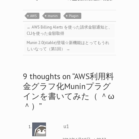
AWS
munin
Plugin
←
AWS Billing Alerts を使った請求金額通知と、
CLIを使った金額取得
Munin 2.0(stable)登場☆新機能はとってもうれ
しいなって（第1回）
→
9 thoughts on “
AWS利用料
金グラフ化Muninプラグ
インを書いてみた（ ＾ω
＾）
”
u1