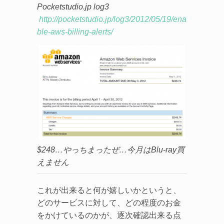
Pocketstudio.jp log3
http://pocketstudio.jp/log3/2012/05/19/ena
ble-aws-billing-alerts/
$248…やっちまったぜ…今月はBlu-ray買
えません
これが出来ると何が嬉しいかというと、
どのサービスに対して、どの程度のお金
をかけているのかが、逐次確認出来る点