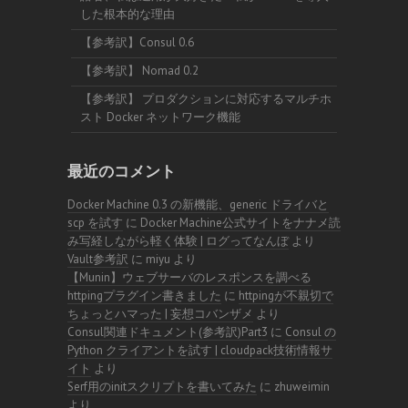
した根本的な理由
【参考訳】Consul 0.6
【参考訳】 Nomad 0.2
【参考訳】 プロダクションに対応するマルチホ
スト Docker ネットワーク機能
最近のコメント
Docker Machine 0.3 の新機能、generic ドライバと
scp を試す
に
Docker Machine公式サイトをナナメ読
み写経しながら軽く体験 | ログってなんぼ
より
Vault参考訳
に
miyu
より
【Munin】ウェブサーバのレスポンスを調べる
httpingプラグイン書きました
に
httpingが不親切で
ちょっとハマった | 妄想コバンザメ
より
Consul関連ドキュメント(参考訳)Part3
に
Consul の
Python クライアントを試す | cloudpack技術情報サ
イト
より
Serf用のinitスクリプトを書いてみた
に
zhuweimin
より