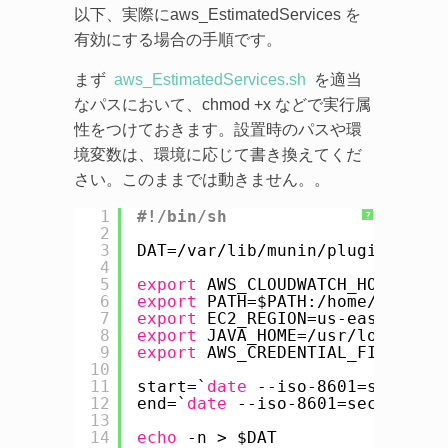
以下、実際にaws_EstimatedServices を
有効にする場合の手順です。
まず
aws_EstimatedServices.sh
を適当
なパスにおいて、chmod +x などで実行属
性をつけておきます。設置時のパスや環
境変数は、環境に応じて書き換えてくだ
さい。このままでは動きません。。
1
#!/bin/sh
?
2
3
DAT=
/var/lib/munin/plugin-aws-c
4
5
export
AWS_CLOUDWATCH_HOME=
/hom
6
export
PATH=$PATH:
/home/zem/dev
7
export
EC2_REGION=us-east-1
8
export
JAVA_HOME=
/usr/local/jdk
9
export
AWS_CREDENTIAL_FILE=
/hom
10
11
start=`
date
--iso-8601=seconds 
12
end=`
date
--iso-8601=seconds --
13
14
echo
-n > $DAT