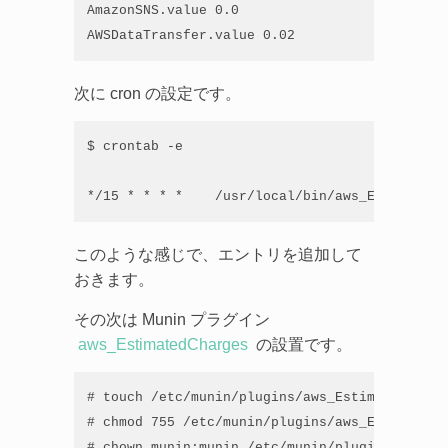
AmazonSNS.value 0.0

AWSDataTransfer.value 0.02
次に cron の設定です。
$ crontab -e

*/15 * * * *    /usr/local/bin/aws_EstimatedS
このような感じで、エントリを追加して
おきます。
その次は Munin プラグイン
aws_EstimatedCharges
の設置です。
# touch /etc/munin/plugins/aws_EstimatedCharge
# chmod 755 /etc/munin/plugins/aws_EstimatedCh
# chown munin:munin /etc/munin/plugins/aws_Es