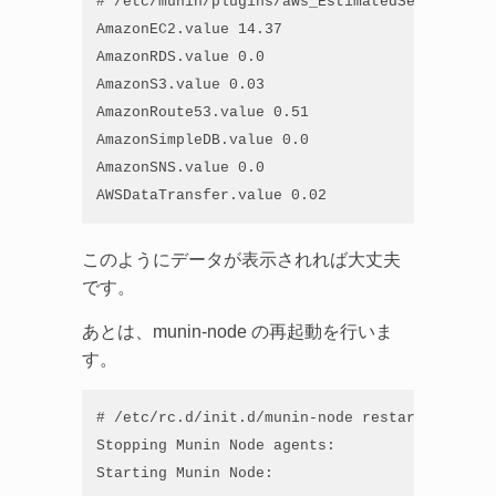
# /etc/munin/plugins/aws_EstimatedServices

AmazonEC2.value 14.37

AmazonRDS.value 0.0

AmazonS3.value 0.03

AmazonRoute53.value 0.51

AmazonSimpleDB.value 0.0

AmazonSNS.value 0.0

AWSDataTransfer.value 0.02
このようにデータが表示されれば大丈夫
です。
あとは、munin-node の再起動を行いま
す。
# /etc/rc.d/init.d/munin-node restart

Stopping Munin Node agents:                  
Starting Munin Node:                         