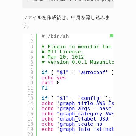
ファイルを作成後は、中身を流し込みま
す。
1
#!/bin/sh
?
2
3
# Plugin to monitor the AWS Clo
4
# MIT License
5
# Mar 20, 2012
6
# version 0.0.1 Masahito Zembut
7
8
if
[ 
"$1"
= 
"autoconf"
]; 
then
9
echo
yes
10
exit
0
11
fi
12
13
if
[ 
"$1"
= 
"config"
]; 
then
14
echo
'graph_title AWS Estimated
15
echo
'graph_args --base 1000 -l
16
echo
"graph_category AWS"
;
17
echo
'graph_vlabel USD'
18
echo
'graph_scale no'
19
echo
'graph_info EstimatedCharg
20