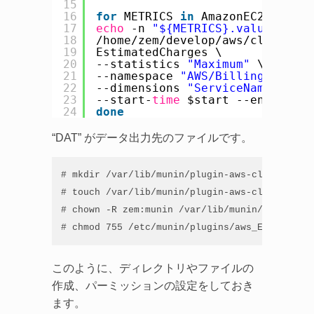
15
16
for
METRICS 
in
AmazonEC2 Amazon
17
echo
-n 
"${METRICS}.value "
>> 
18
/home/zem/develop/aws/cloudwatc
19
EstimatedCharges \
20
--statistics 
"Maximum"
\
21
--namespace 
"AWS/Billing"
\
22
--dimensions 
"ServiceName=${MET
23
--start-
time
$start --end-
time
24
done
“DAT” がデータ出力先のファイルです。
# mkdir /var/lib/munin/plugin-aws-cloudwatch

# touch /var/lib/munin/plugin-aws-cloudwatch/
# chown -R zem:munin /var/lib/munin/plugin-aw
# chmod 755 /etc/munin/plugins/aws_EstimatedC
このように、ディレクトリやファイルの
作成、パーミッションの設定をしておき
ます。