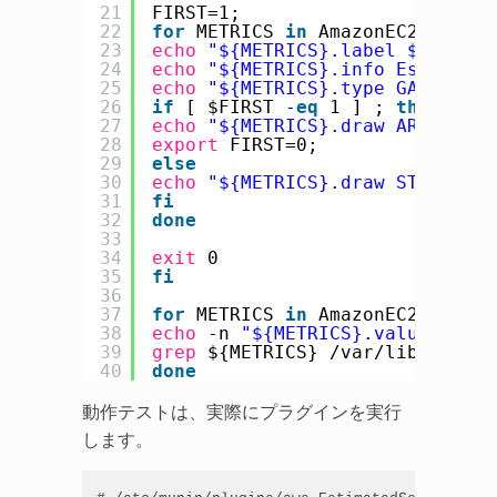
21
FIRST=1;
22
for
METRICS 
in
AmazonEC2 Amazon
23
echo
"${METRICS}.label ${METRIC
24
echo
"${METRICS}.info Estimated
25
echo
"${METRICS}.type GAUGE"
26
if
[ $FIRST -
eq
1 ] ; 
then
27
echo
"${METRICS}.draw AREA"
28
export
FIRST=0;
29
else
30
echo
"${METRICS}.draw STACK"
31
fi
32
done
33
34
exit
0
35
fi
36
37
for
METRICS 
in
AmazonEC2 Amazon
38
echo
-n 
"${METRICS}.value "
39
grep
${METRICS} 
/var/lib/munin/
40
done
動作テストは、実際にプラグインを実行
します。