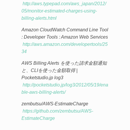
http://aws.typepad.com/aws_japan/2012/
05/monitor-estimated-charges-using-
billing-alerts.html
Amazon CloudWatch Command Line Tool
: Developer Tools : Amazon Web Services
http://aws.amazon.com/developertools/25
34
AWS Billing Alerts を使った請求金額通知
と、CLIを使った金額取得 |
Pocketstudio.jp log3
http://pocketstudio.jp/log3/2012/05/19/ena
ble-aws-billing-alerts/
zembutsu/AWS-EstimateCharge
https://github.com/zembutsu/AWS-
EstimateCharge