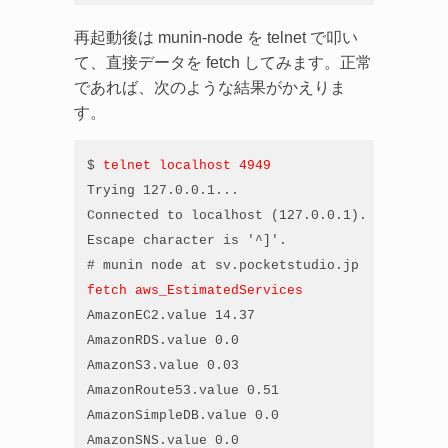
再起動後は munin-node を telnet で叩い
て、直接データを fetch してみます。正常
であれば、次のような結果がかえりま
す。
$ 
telnet localhost 4949
Trying 127.0.0.1...

Connected to localhost (127.0.0.1).

Escape character is '^]'.

fetch aws_EstimatedServices
AmazonEC2.value 14.37

AmazonRDS.value 0.0

AmazonS3.value 0.03

AmazonRoute53.value 0.51

AmazonSimpleDB.value 0.0

AmazonSNS.value 0.0
