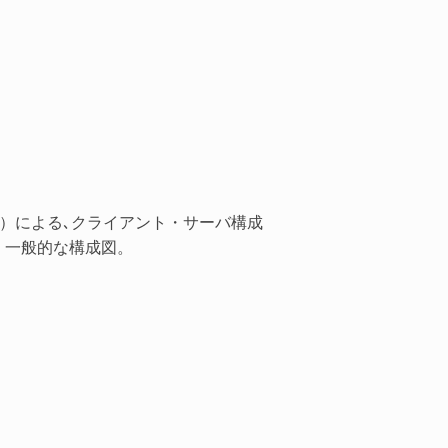
。
ージェント）による､クライアント・サーバ構成
下、一般的な構成図。