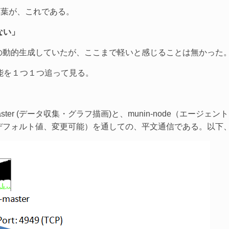
言葉が、これである。
ない」
ラフの動的生成していたが、ここまで軽いと感じることは無かった
能を１つ１つ追って見る。
-master (データ収集・グラフ描画)と、munin-node（エ
949 （デフォルト値、変更可能）を通しての、平文通信である。以