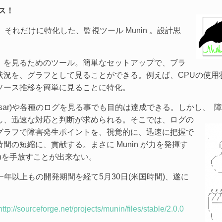
ース！
だ、それだけに特化した、監視ツール Munin 。設計思
推移」を見るためのツール。簡単なセットアップで、ブラ
状況を、グラフとして見ることができる。例えば、CPUの使用
ソース推移を簡単に見ることに特化。
t(sar)や各種のログを見る事でも目的は達成できる。しかし、
障
し、迅速な対応と判断が求められる。そこでは、ログの
グラフで障害発生ポイントを、視覚的に、迅速に把握で
の短縮に、貢献する。まさに Munin が力を発揮す
inを手放すことが出来ない。
le が、一年以上もの開発期間を経て5月30日(米国時間)、遂に
http://sourceforge.net/projects/munin/files/stable/2.0.0