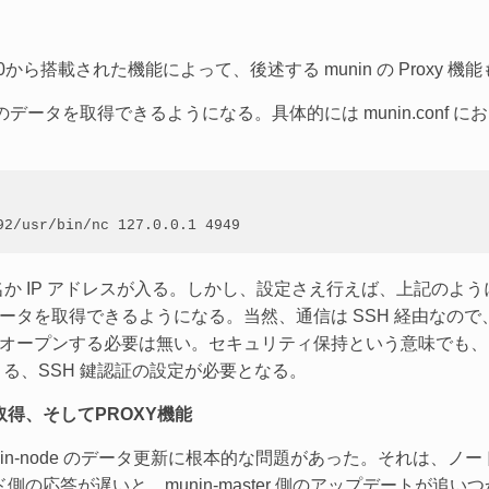
。
。2.0から搭載された機能によって、後述する munin の Proxy
unin のデータを取得できるようになる。具体的には munin.conf に
92/usr/bin/nc 127.0.0.1 4949
名か IP アドレスが入る。しかし、設定さえ行えば、上記のように、
 を通し、データを取得できるようになる。当然、通信は SSH 経由なので
トをオープンする必要は無い。セキュリティ保持という意味でも
よる、SSH 鍵認証の設定が必要となる。
得、そしてPROXY機能
、munin-node のデータ更新に根本的な問題があった。それは
の応答が遅いと、munin-master 側のアップデートが追