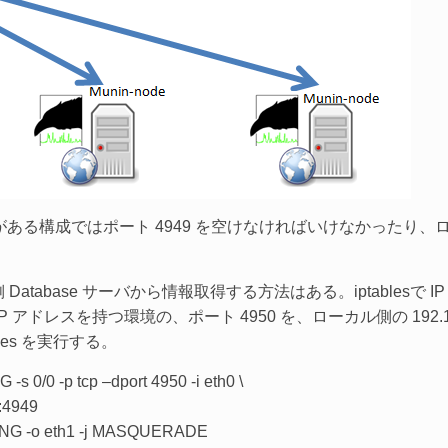
ある構成ではポート 4949 を空けなければいけなかったり
tabase サーバから情報取得する方法はある。iptablesで I
アドレスを持つ環境の、ポート 4950 を、ローカル側の 192.168
les を実行する。
-s 0/0 -p tcp –dport 4950 -i eth0 \
2:4949
UTING -o eth1 -j MASQUERADE