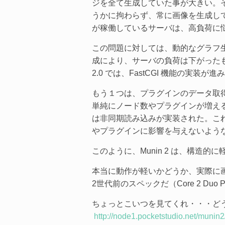
ジを全て生成していた事が大きい。
うかに拘わらず、常に画像を生成している
が稼働しているサーバは、高負荷に
この問題に対しては、動的なグラフ生
成により、サーバの負荷は下がった
2.0 では、FastCGI 機能の実
もう１つは、プラグインのデータ取
単純にノード数やプラグインが増える
は非同期読み込みが実装された。これ
やプラグインに影響を与えないよう
このように、Munin 2 は、構造
本当に動作が軽いかどうか、実際に
2世代前のスペックだ（Core 2 Duo P
ちょっとこいつを見てくれ・・・ど
http://node1.pocketstudio.net/munin2