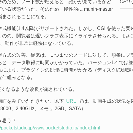
そのため、ノード数が増えると、誰かが見ているかど
CPU
状態だった。そのため、慢性的に munin-master
悩まされることになる。
成機能(1.4以降)がサポートされた。しかし、CGI を使った
ものの、閲覧者は遅いグラフ表示にイライラさせられる。まさ
装が進み、動作が非常に軽快になっている。
得方式の改善。従来は、１つ１つのノードに対して、順番にプ
と、データ取得に時間がかかっていた。バージョン1.4 では並列
により、プラグインの処理に時間がかかる（ディスクI/O測
な仕組みとなる。
的に軽くなるような改良が施されている。
画面をみていただきたい。以下
URL
では、動画生成の状況を
8600、2.40GHz、メモリ 2GB、SATA）
う思う？
/pocketstudio.jp/www.pocketstudio.jp/index.html