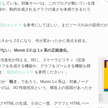
開
している。対象サーバは、このブログが動いている僕
能や、動的生成されるグラフの速さを体感できるだろ
日のエントリ
を参考にしてほしい。まだソースのみの提供だが
4 から 2.0 になり、何が変わったかに焦点を絞る。
がない」
Munin 2.0 は 1.x 系の正統進化。
.x 系の正当進化が伺える。特に、スケーラビリティ（拡張
ラフを生成する機能や、グラフをズームする機能も標
は、
先日のエントリ
を参照ください）。
のが「
軽さ
」であろう。Munin 1.x 系は、対象ノード
のは、I/O 性能劣化という、構造上の原因があったか
および HTML の生成。５分に一度、グラフと HTML ペー