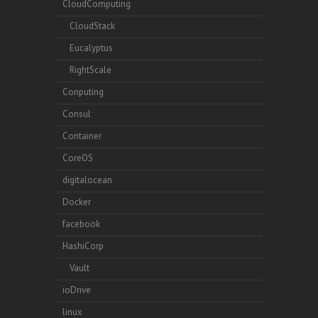
CloudComputing
CloudStack
Eucalyptus
RightScale
Conputing
Consul
Container
CoreOS
digitalocean
Docker
facebook
HashiCorp
Vault
ioDrive
linux