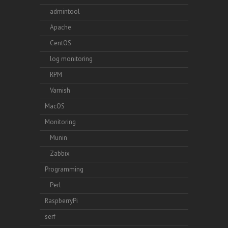
admintool
Apache
CentOS
log monitoring
RPM
Varnish
MacOS
Monitoring
Munin
Zabbix
Programming
Perl
RaspberryPi
serf