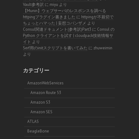
Vault参考訳
に
miyu
より
【Munin】ウェブサーバのレスポンスを調べる
httpingプラグイン書きました
に
httpingが不親切で
ちょっとハマった | 妄想コバンザメ
より
Consul関連ドキュメント(参考訳)Part3
に
Consul の
Python クライアントを試す | cloudpack技術情報サ
イト
より
Serf用のinitスクリプトを書いてみた
に
zhuweimin
より
カテゴリー
AmazonWebServices
Amazon Route 53
Amazon S3
Amazon SES
ATLAS
BeagleBone