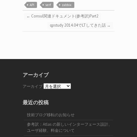
API
serf
zabbix
←
Consul関連ドキュメント(参考訳)Part2
qpstudy 2014.04でLTしてきた話
→
アーカイブ
アーカイブ
最近の投稿
技術ブログ移転のお知らせ
参考訳：Atlas の新しいインターフェース設計、
ユーザ経験、料金について