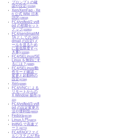
プロンプトの確
認や設定
(151094)
Xen/XenFaq - Xe
n 公式 Wiki 日本
語訳
(149018)
FC4/vsftpd/2.vsft
pd の初期セット
アップ
(102951)
FC4/sendmail/M
TA としての sen
dmail の設定(メ
ールを送るため
に最低限度すべ
き事)
(102006)
FC4/SELinux/SE
Linux を無効にす
るには？
(94885)
FC4/SELinux/動
作モード確認・
変更と起動時の
設定
(87284)
Xen
(82686)
FC4/VNCによる
リモートからの
X Window 操作
(78
221)
FC4/vsftpd/3.vsft
pd の設定変更方
法や便利技
(66003)
Fedora
(65739)
Linux入門
(64874)
InitNG で高速ブ
ート
(60772)
FC4/FAQ/ファイ
ルシステムが Re