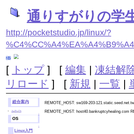
通りすがりの学
http://pocketstudio.jp/linux/?
%C4%CC%A4%EA%A4%B9%A4
[
トップ
] [
編集
|
凍結解
リロード
] [
新規
|
一覧
|
総合案内
REMOTE_HOST: sw169-203-121.static.seed.net.
,
,
REMOTE_HOST: host40.bankruptcyhealing.com 
Ja
En
Ch
↑
OS
↑
Linux入門