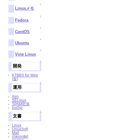
↑
Linuxメモ
↑
Fedora
↑
CentOS
↑
Ubuntu
↑
Vine Linux
↑
開発
KTBBS for Web
(仮)
↑
運用
Xen
SELinux
SPAM対策
log2jp
↑
文書
Linux
LinuxSoft
Mail
chkrootkit