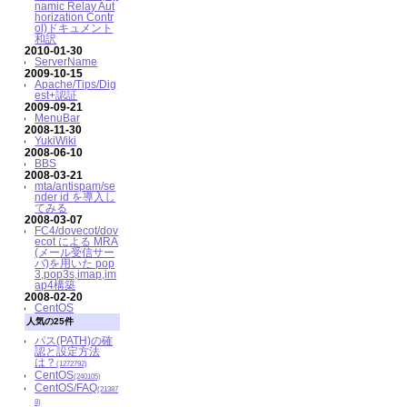
namic Relay Aut
horization Contr
ol)ドキュメント
和訳
2010-01-30
ServerName
2009-10-15
Apache/Tips/Dig
est+認証
2009-09-21
MenuBar
2008-11-30
YukiWiki
2008-06-10
BBS
2008-03-21
mta/antispam/se
nder id を導入し
てみる
2008-03-07
FC4/dovecot/dov
ecot による MRA
(メール受信サー
バ)を用いた pop
3,pop3s,imap,im
ap4構築
2008-02-20
CentOS
人気の25件
パス(PATH)の確
認と設定方法
は？
(1272792)
CentOS
(240105)
CentOS/FAQ
(21387
8)