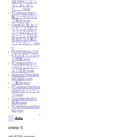
ad-Only になっ
てしまいまし
た……
(58595)
FC4/Apache/一
般ユーザのウェ
ブ表示
(57633)
CentOS 用 セッ
トアップ CD フ
ァイルのダウン
ロードと CD の
作成方法を教え
てください。
(5495
6)
FC6/Fedora Cor
e 6 のダウンロー
ド情報
(54071)
FC4/telnet/サー
バのインストー
ルと設定
(52449)
Apache/Tips/Dig
est 認証
(51769)
ご案内
(50813)
FC4/Apache/Apa
cheのセットアッ
プ
(50119)
Unix/dev/nullの
役割
(49468)
FC6/ReleaseNot
es
(47259)
↑
data
online: 5
all: 6215 access