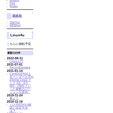
analog
Perl
Notes
↑
連絡板
SiteTop
WEBlog
↑
Linux4u
こちらに移転予定
最新の25件
2022-08-31
Linux入門
2011-07-01
RecentDeleted
2011-01-14
CentOS/FAQ/上
位ベンダーは Ent
erprise Linux と
して AS・ES・
WS・PWS とい
った複数のバー
ジョンを提供...
2010-11-24
教えて
2010-11-19
パス(PATH)の確
認と設定方法
は？