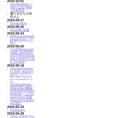
2010-10-01
Xen/XenFaq+-+
Xen+公式+Wiki
+日本語訳
通りすがりの学
生さん
2010-09-27
DomainKey
2010-09-25
linux/ML/全般
2010-09-23
MTA/AntiSPAM/D
omain Keysって
何？
2010-09-20
CentOS4/securit
y/x86_64/CESA-
2007 0044 Mode
rate CentOS 4 x8
6_64 bind
2010-09-19
Apache/Tips/mo
d_auth_digest.s
oのセットアッ
プ・インストー
ル
command/pwd -
現在位置の確認
MTA/AntiSPAM/S
endmail への Do
main Keys 実装
Apache/Tips/Dig
est 認証
2010-05-24
PortSentry
2010-04-28
DRAC/DRAC(Dy