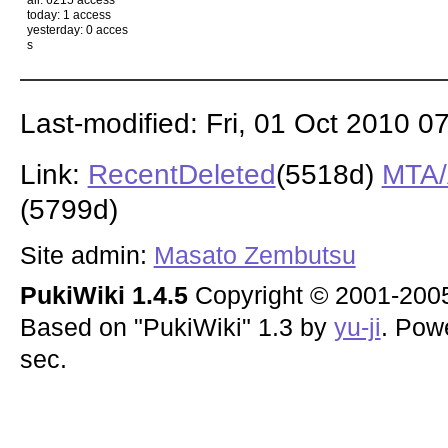
today: 1 access
yesterday: 0 acces
s
Last-modified: Fri, 01 Oct 2010 0
Link:
RecentDeleted
(5518d)
MTA
(5799d)
Site admin:
Masato Zembutsu
PukiWiki 1.4.5
Copyright © 2001-20
Based on "PukiWiki" 1.3 by
yu-ji
. Pow
sec.