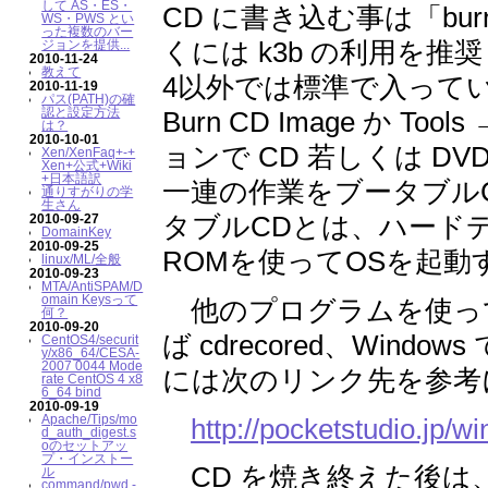
して AS・ES・
CD に書き込む事は「bu
WS・PWS とい
った複数のバー
くには k3b の利用を推奨し
ジョンを提供...
2010-11-24
教えて
4以外では標準で入っていませ
2010-11-19
パス(PATH)の確
認と設定方法
Burn CD Image か Too
は？
2010-10-01
ョンで CD 若しくは D
Xen/XenFaq+-+
Xen+公式+Wiki
+日本語訳
一連の作業をブータブルCD(
通りすがりの学
生さん
タブルCDとは、ハード
2010-09-27
DomainKey
2010-09-25
ROMを使ってOSを起動
linux/ML/全般
2010-09-23
MTA/AntiSPAM/D
omain Keysって
他のプログラムを使って 
何？
2010-09-20
ば cdrecored、Wind
CentOS4/securit
y/x86_64/CESA-
2007 0044 Mode
には次のリンク先を参考
rate CentOS 4 x8
6_64 bind
2010-09-19
Apache/Tips/mo
http://pocketstudio.jp/w
d_auth_digest.s
oのセットアッ
プ・インストー
CD を焼き終えた後は、
ル
command/pwd -