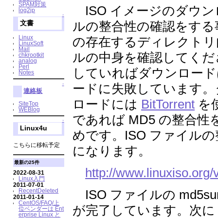
SPAM対策
ISO イメージのダウン
log2jp
↑
ルの整合性の確認をする事
文書
Linux
の存在するディレクトリ
LinuxSoft
Mail
ルの中身を確認してくださ
chkrootkit
analog
Perl
していればダウンロード
Notes
ードに失敗しています。
↑
連絡板
ロードには
BitTorrent
を
SiteTop
WEBlog
であれば MD5 の整合
↑
Linux4u
めです。ISO ファイル
こちらに移転予定
になります。
最新の25件
http://www.linuxiso.org/
2022-08-31
Linux入門
2011-07-01
ISO ファイルの md5
RecentDeleted
2011-01-14
CentOS/FAQ/上
が完了しています。次に C
位ベンダーは Ent
erprise Linux と