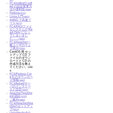
217)
FC4/vsftpd/3.vsft
pd の設定変更方
法や便利技
(65998)
Fedora
(65737)
Linux入門
(64871)
InitNG で高速ブ
ート
(60771)
FC4/FAQ/ファイ
ルシステムが Re
ad-Only になっ
てしまいまし
た……
(58591)
FC4/Apache/一
般ユーザのウェ
ブ表示
(57631)
CentOS 用 セッ
トアップ CD フ
ァイルのダウン
ロードと CD の
作成方法を教え
てください。
(5495
6)
FC6/Fedora Cor
e 6 のダウンロー
ド情報
(54067)
FC4/telnet/サー
バのインストー
ルと設定
(52447)
Apache/Tips/Dig
est 認証
(51767)
ご案内
(50802)
FC4/Apache/Apa
cheのセットアッ
プ
(50117)
Unix/dev/nullの