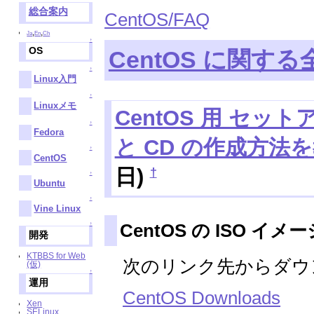
総合案内
CentOS/FAQ
,
,
Ja
En
Ch
↑
OS
CentOS に関す
↑
Linux入門
↑
Linuxメモ
CentOS 用 セッ
↑
Fedora
と CD の作成方法
↑
CentOS
†
日)
↑
Ubuntu
↑
Vine Linux
CentOS の ISO
↑
開発
KTBBS for Web
次のリンク先からダウ
(仮)
↑
運用
CentOS Downloads
Xen
SELinux