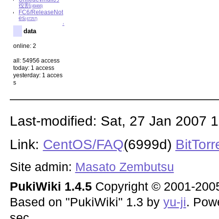
役割
(49466)
FC6/ReleaseNot
es
(47257)
↑
data
online: 2
all: 54956 access
today: 1 access
yesterday: 1 acces
s
Last-modified: Sat, 27 Jan 2007 
Link:
CentOS/FAQ
(6999d)
BitTorr
Site admin:
Masato Zembutsu
PukiWiki 1.4.5
Copyright © 2001-20
Based on "PukiWiki" 1.3 by
yu-ji
. Pow
sec.