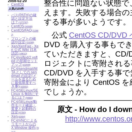
整合性に問題ない状態で
2008-02-20
CentOS
人気の25件
えます。失敗する場合の主
パス(PATH)の確
認と設定方法
する事が多いようです。
は？
(1272787)
CentOS
(240089)
CentOS/FAQ
(21386
公式
CentOS CD/DV
2)
プロンプトの確
認や設定
DVD を購入する事もでき
(151089)
Xen/XenFaq - Xe
n 公式 Wiki 日本
ていただきますと、CD/D
語訳
(149013)
FC4/vsftpd/2.vsft
pd の初期セット
ロジェクトに寄附される
アップ
(102949)
FC4/sendmail/M
CD/DVD を入手する
TA としての sen
dmail の設定(メ
ールを送るため
寄附金により CentO
に最低限度すべ
き事)
(102001)
でしょうか。
FC4/SELinux/SE
Linux を無効にす
るには？
(94882)
FC4/SELinux/動
作モード確認・
原文 - How do I down
変更と起動時の
設定
(87283)
Xen
http://www.centos.
(82684)
FC4/VNCによる
リモートからの
X Window 操作
(78