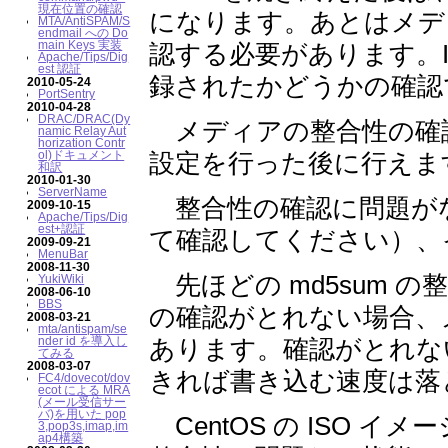
現在位置の確認
になります。あとはメディ
MTA/AntiSPAM/S
endmail への Do
main Keys 実装
認する必要があります。I
Apache/Tips/Dig
est 認証
録されたかどうかの確認
2010-05-24
PortSentry
2010-04-28
DRAC/DRAC(Dy
メディアの整合性の確
namic Relay Aut
horization Contr
ol)ドキュメント
設定を行った後に行えま
和訳
2010-01-30
ServerName
整合性の確認に問題が
2009-10-15
Apache/Tips/Dig
est+認証
て確認してください）、
2009-09-21
MenuBar
2008-11-30
先ほどの md5sum 
YukiWiki
2008-06-10
BBS
の確認がとれない場合、
2008-03-21
mta/antispam/se
nder id を導入し
あります。確認がとれな
てみる
2008-03-07
きれば書き込む速度は落
FC4/dovecot/dov
ecot による MRA
(メール受信サー
バ)を用いた pop
CentOS の ISO イ
3,pop3s,imap,im
ap4構築