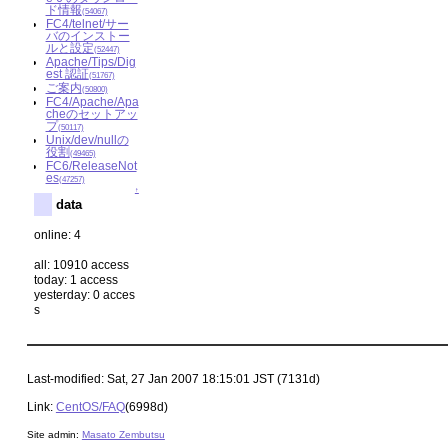
ド情報
(54067)
FC4/telnet/サー
バのインストー
ルと設定
(52447)
Apache/Tips/Dig
est 認証
(51767)
ご案内
(50800)
FC4/Apache/Apa
cheのセットアッ
プ
(50117)
Unix/dev/nullの
役割
(49465)
FC6/ReleaseNot
es
(47257)
↑
data
online: 4
all: 10910 access
today: 1 access
yesterday: 0 acces
s
Last-modified: Sat, 27 Jan 2007 18:15:01 JST (7131d)
Link:
CentOS/FAQ
(6998d)
Site admin:
Masato Zembutsu