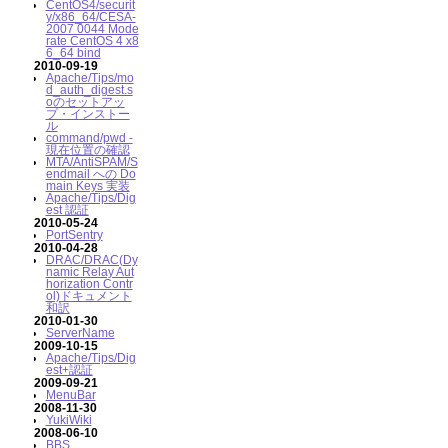
CentOS4/securit
y/x86_64/CESA-
2007 0044 Mode
rate CentOS 4 x8
6_64 bind
2010-09-19
Apache/Tips/mo
d_auth_digest.s
oのセットアッ
プ・インストー
ル
command/pwd -
現在位置の確認
MTA/AntiSPAM/S
endmail への Do
main Keys 実装
Apache/Tips/Dig
est 認証
2010-05-24
PortSentry
2010-04-28
DRAC/DRAC(Dy
namic Relay Aut
horization Contr
ol)ドキュメント
和訳
2010-01-30
ServerName
2009-10-15
Apache/Tips/Dig
est+認証
2009-09-21
MenuBar
2008-11-30
YukiWiki
2008-06-10
BBS