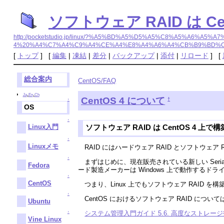
ソフトウェア RAID は 
http://pocketstudio.jp/linux/?%A5%BD%A5%D5%A5%C8%A5%A6%A5
4%20%A4%C7%A4%C9%A4%CE%A4%E8%A4%A6%A4%CB%B9%BD%
[
トップ
] [
編集
|
凍結
|
差分
|
バックアップ
|
添付
|
リロード
] [
総合案内
CentOS/FAQ
,
,
Ja
En
Ch
CentOS 4 について
†
↑
OS
↑
ソフトウェア RAID は CentOS 4 上で構築
Linux入門
↑
Linuxメモ
RAID にはハードウェア RAID とソフトウェア 
↑
まずはじめに、現在販売されている新しい Serial
Fedora
ード製造メーカーは Windows 上で動作するド
↑
CentOS
つまり、Linux 上でもソフトウェア RAID を
↑
CentOS におけるソフトウェア RAID につ
Ubuntu
システム管理入門ガイド 5.6. 高度なストレー
↑
Vine Linux