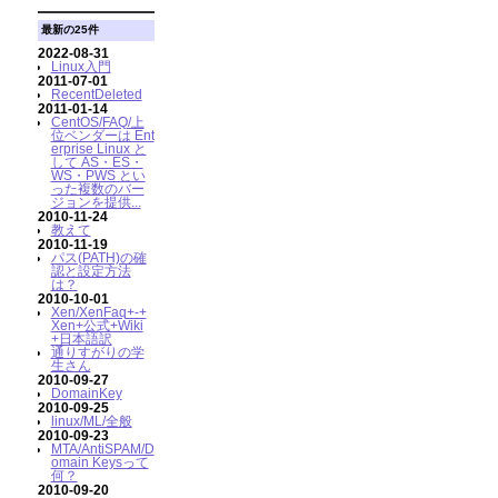
最新の25件
2022-08-31
Linux入門
2011-07-01
RecentDeleted
2011-01-14
CentOS/FAQ/上
位ベンダーは Ent
erprise Linux と
して AS・ES・
WS・PWS とい
った複数のバー
ジョンを提供...
2010-11-24
教えて
2010-11-19
パス(PATH)の確
認と設定方法
は？
2010-10-01
Xen/XenFaq+-+
Xen+公式+Wiki
+日本語訳
通りすがりの学
生さん
2010-09-27
DomainKey
2010-09-25
linux/ML/全般
2010-09-23
MTA/AntiSPAM/D
omain Keysって
何？
2010-09-20