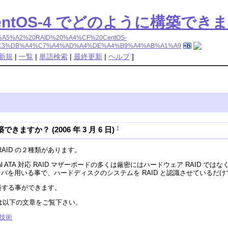
CentOS-4 でどのように構築でき
%A7%A5%A2%20RAID%20%A4%CF%20CentOS-
C3%DB%A4%C7%A4%AD%A4%DE%A4%B9%A4%AB%A1%A9
新規
|
一覧
|
単語検索
|
最終更新
|
ヘルプ
]
†
できますか？ (2006 年 3 月 6 日)
RAID の２種類があります。
 ATA 対応 RAID マザーボードの多くは厳密にはハードウェア RAID で
ライバを用いる事で、ハードディスクのシステムを RAID と認識させているだけ
構築する事ができます。
いては以下の文章をご覧下さい。
ジ技術