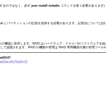
ド
展開するのではなく、必ず
yum install mdadm
コマンドを使う必要があります)
grub にパーティションの記述を追加する必要があります。記述法については
の機器に依存します。RAID はハードウェア・ドライバやソフトウェアを組み込
て認識されます。RAID の機能や管理は RAID 専用機器付属の管理ツー
entOS4?
faq/faq.php?faqid=47