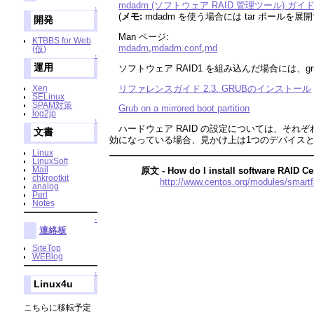
mdadm (ソフトウェア RAID 管理ツール) ガイ
↑
(
メモ:
mdadm を使う場合には tar ボールを
開発
Man ページ:
KTBBS for Web
mdadm
,
mdadm.conf
,
md
(仮)
↑
運用
ソフトウェア RAID1 を組み込んだ場合には、
リファレンスガイド 2.3. GRUBのインストール
Xen
SELinux
SPAM対策
Grub on a mirrored boot partition
log2jp
↑
ハードウェア RAID の設定については、それぞれ
文書
効になっている場合、見かけ上は1つのデバイスとし
Linux
LinuxSoft
Mail
原文 - How do I install software RAID C
chkrootkit
http://www.centos.org/modules/smart
analog
Perl
Notes
↑
連絡板
SiteTop
WEBlog
↑
Linux4u
こちらに移転予定