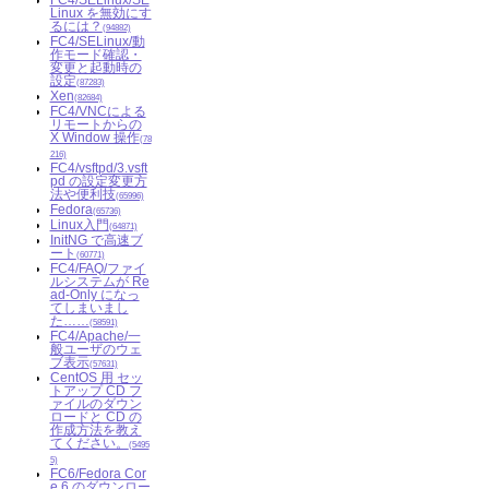
Linux を無効にす
るには？
(94882)
FC4/SELinux/動
作モード確認・
変更と起動時の
設定
(87283)
Xen
(82684)
FC4/VNCによる
リモートからの
X Window 操作
(78
216)
FC4/vsftpd/3.vsft
pd の設定変更方
法や便利技
(65996)
Fedora
(65736)
Linux入門
(64871)
InitNG で高速ブ
ート
(60771)
FC4/FAQ/ファイ
ルシステムが Re
ad-Only になっ
てしまいまし
た……
(58591)
FC4/Apache/一
般ユーザのウェ
ブ表示
(57631)
CentOS 用 セッ
トアップ CD フ
ァイルのダウン
ロードと CD の
作成方法を教え
てください。
(5495
5)
FC6/Fedora Cor
e 6 のダウンロー