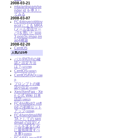
2008-03-21
mta/antispam/se
nder id を導入し
てみる
2008-03-07
FC4/dovecot/dov
ecot による MRA
(メール受信サー
バ)を用いた pop
3,pop3s,imap,im
ap4構築
2008-02-20
CentOS
人気の25件
パス(PATH)の確
認と設定方法
は？
(1272786)
CentOS
(240087)
CentOS/FAQ
(21386
0)
プロンプトの確
認や設定
(151089)
Xen/XenFaq - Xe
n 公式 Wiki 日本
語訳
(149012)
FC4/vsftpd/2.vsft
pd の初期セット
アップ
(102948)
FC4/sendmail/M
TA としての sen
dmail の設定(メ
ールを送るため
に最低限度すべ
き事)
(102001)
FC4/SELinux/SE