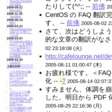
Apache/Tips/Dig
est+認証
たりして(^^;; --
前佛
20
2009-09-21
MenuBar
CentOS の FAQ 
2008-11-30
YukiWiki
2008-06-10
す。 --
前佛
2005-08-02 2
BBS
2008-03-21
mta/antispam/se
さて、次はどうしよう
nder id を導入し
てみる
的な文章の翻訳がなさ
2008-03-07
FC4/dovecot/dov
ecot による MRA
02 23:18:08 (火)
(メール受信サー
バ)を用いた pop
3,pop3s,imap,im
http://cafelounge.net/de
ap4構築
2008-02-20
CentOS
2005-08-11 01:00:47 (木)
人気の25件
お疲れ様です。＜FAQ
パス(PATH)の確
認と設定方法
は？
(1272789)
化 --
-
?
2005-08-14 02:07:3
CentOS
(240096)
CentOS/FAQ
(21387
すみません、体調を崩
3)
プロンプトの確
認や設定
した。明日から PDF
(151093)
Xen/XenFaq - Xe
n 公式 Wiki 日本
語訳
2005-08-29 22:16:36 (月)
(149015)
FC4/vsftpd/2.vsft
pd の初期セット