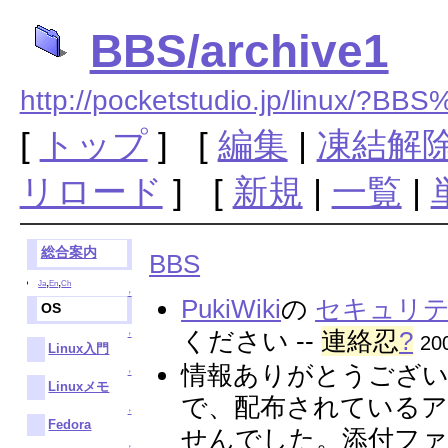
BBS/archive1
http://pocketstudio.jp/linux/?BB
[
トップ
] [
編集
|
凍結解
リロード
] [
新規
|
一覧
|
総合案内
BBS
,
,
Ja
En
Ch
↑
PukiWiki
の
セキュリ
OS
ください --
連絡忍
?
↑
20
Linux入門
情報ありがとうござ
↑
Linuxメモ
で、配布されている
↑
Fedora
せんでした。添付フ
↑