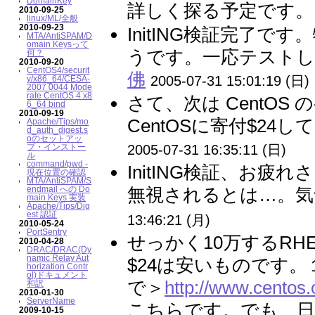
DomainKey
詳しく探る予定です。 
2010-09-25
linux/ML/全般
2010-09-23
InitING検証完了
MTA/AntiSPAM/D
omain Keysって
うです。一応テストし
何？
2010-09-20
CentOS4/securit
佛
2005-07-31 15:01:19 (日)
y/x86_64/CESA-
2007 0044 Mode
rate CentOS 4 x8
さて、次は CentOS
6_64 bind
2010-09-19
CentOSに寄付$24
Apache/Tips/mo
d_auth_digest.s
oのセットアッ
プ・インストー
2005-07-31 16:35:11 (日)
ル
command/pwd -
InitING検証、お
現在位置の確認
MTA/AntiSPAM/S
endmail への Do
無視されるとは…。気
main Keys 実装
Apache/Tips/Dig
est 認証
13:46:21 (月)
2010-05-24
PortSentry
せっかく10万するR
2010-04-28
DRAC/DRAC(Dy
namic Relay Aut
$24は安いものです
horization Contr
ol)ドキュメント
で＞
http://www.centos.
和訳
2010-01-30
ServerName
こちらです。でも、日
2009-10-15