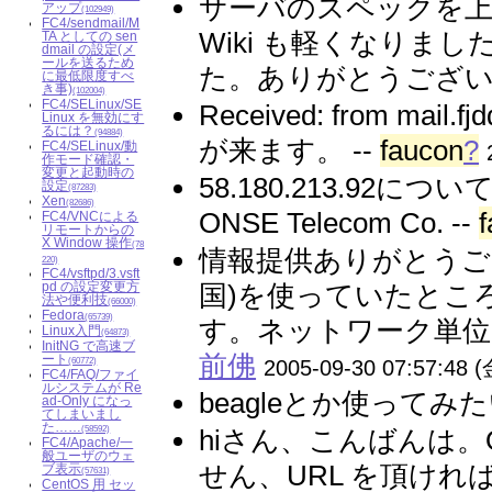
サーバのスペックを
アップ
(102949)
FC4/sendmail/M
Wiki も軽くなりま
TA としての sen
dmail の設定(メ
ールを送るため
た。ありがとうございま
に最低限度すべ
き事)
(102004)
FC4/SELinux/SE
Received: from mail
Linux を無効にす
るには？
(94884)
が来ます。 --
faucon
?
FC4/SELinux/動
作モード確認・
変更と起動時の
58.180.213.92について
設定
(87283)
Xen
(82686)
ONSE Telecom Co. --
FC4/VNCによる
リモートからの
X Window 操作
(78
情報提供ありがとうございま
220)
FC4/vsftpd/3.vsft
pd の設定変更方
国)を使っていたところが
法や便利技
(66000)
Fedora
(65739)
す。ネットワーク単位
Linux入門
(64873)
InitNG で高速ブ
前佛
ート
(60772)
2005-09-30 07:57:48 (
FC4/FAQ/ファイ
ルシステムが Re
beagleとか使ってみた
ad-Only になっ
てしまいまし
た……
(58592)
hiさん、こんばんは。O
FC4/Apache/一
般ユーザのウェ
せん、URL を頂ければ調
ブ表示
(57631)
CentOS 用 セッ