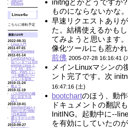
initngとかどうで
SiteTop
WEBlog
ものにならないかな。 
↑
Linux4u
早速リクエストあり
こちらに移転予定
た。結構使えるかもしれ
最新の25件
てみようと思います
2022-08-31
Linux入門
像化ツールにも惹かれ
2011-07-01
RecentDeleted
2011-01-14
前佛
2005-07-28 16:16:41 (
CentOS/FAQ/上
位ベンダーは Ent
メインLinuxマシン
erprise Linux と
して AS・ES・
WS・PWS とい
ント完了です。次 init
った複数のバー
ジョンを提供...
2010-11-24
16:47:16 (土)
教えて
2010-11-19
パス(PATH)の確
bootchart
のほう、動作
認と設定方法
は？
ドキュメントの翻訳
2010-10-01
Xen/XenFaq+-+
Xen+公式+Wiki
InitING。起動中に--l
+日本語訳
通りすがりの学
を有効にしていたのが
生さん
2010-09-27