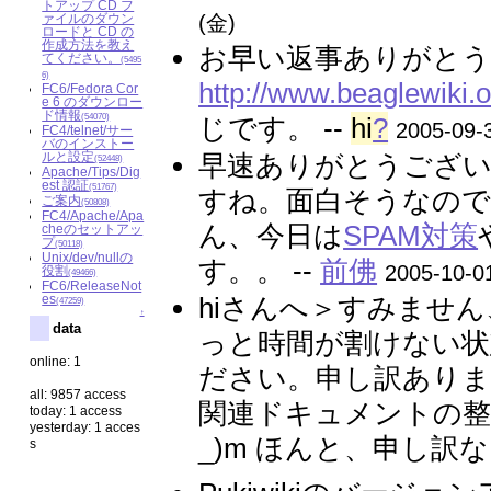
トアップ CD フ
ァイルのダウン
(金)
ロードと CD の
作成方法を教え
お早い返事ありがと
てください。
(5495
6)
http://www.beaglewiki.
FC6/Fedora Cor
e 6 のダウンロー
ド情報
(54070)
じです。 --
hi
?
2005-09-
FC4/telnet/サー
バのインストー
ルと設定
早速ありがとうございま
(52448)
Apache/Tips/Dig
est 認証
(51767)
すね。面白そうなの
ご案内
(50808)
FC4/Apache/Apa
ん、今日は
SPAM対策
cheのセットアッ
プ
(50118)
Unix/dev/nullの
す。。 --
前佛
2005-10-0
役割
(49466)
FC6/ReleaseNot
es
hiさんへ＞すみませ
(47259)
↑
data
っと時間が割けない状
online: 1
ださい。申し訳ありま
all: 9857 access
関連ドキュメントの整
today: 1 access
yesterday: 1 acces
_)m ほんと、申し訳な
s