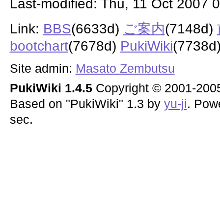
Last-modified: Thu, 11 Oct 2007 
Link:
BBS
(6633d)
ご案内
(7148d)
bootchart
(7678d)
PukiWiki
(7738d
Site admin:
Masato Zembutsu
PukiWiki 1.4.5
Copyright © 2001-20
Based on "PukiWiki" 1.3 by
yu-ji
. Pow
sec.