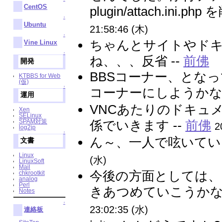
CentOS
plugin/attach.in
↑
Ubuntu
21:58:46 (木)
↑
ちゃんとサイトやド
Vine Linux
↑
ね、、、反省 --
前佛
開発
BBSコーナー、とな
KTBBS for Web
(仮)
↑
コーナーにしようかな…
運用
VNCあたりのドキュメン
Xen
SELinux
SPAM対策
係でいきます --
前佛
2
log2jp
↑
ん～、一人で呟いている
文書
Linux
(水)
LinuxSoft
Mail
今後の方面としては、日
chkrootkit
analog
Perl
きあつめていこうかな
Notes
↑
23:02:35 (水)
連絡板