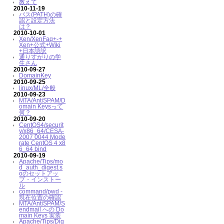
教えて
2010-11-19
パス(PATH)の確
認と設定方法
は？
2010-10-01
Xen/XenFaq+-+
Xen+公式+Wiki
+日本語訳
通りすがりの学
生さん
2010-09-27
DomainKey
2010-09-25
linux/ML/全般
2010-09-23
MTA/AntiSPAM/D
omain Keysって
何？
2010-09-20
CentOS4/securit
y/x86_64/CESA-
2007 0044 Mode
rate CentOS 4 x8
6_64 bind
2010-09-19
Apache/Tips/mo
d_auth_digest.s
oのセットアッ
プ・インストー
ル
command/pwd -
現在位置の確認
MTA/AntiSPAM/S
endmail への Do
main Keys 実装
Apache/Tips/Dig