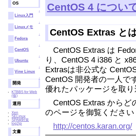
OS
CentOS 4 につい
↑
Linux入門
↑
Linuxメモ
CentOS Extras 
↑
Fedora
↑
CentOS Extras は F
CentOS
↑
り、CentOS 4 i386
Ubuntu
Extrasは非公式な CentO
↑
Vine Linux
CentOS 開発者の一人で
↑
開発
優れたパッケージを取り
KTBBS for Web
(仮)
↑
CentOS Extras
運用
のページを御覧ください
Xen
SELinux
SPAM対策
http://centos.karan.org/
log2jp
↑
文書