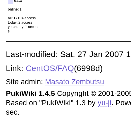
data
online: 1
all: 17104 access
today: 2 access
yesterday: 1 acces
s
Last-modified: Sat, 27 Jan 2007 
Link:
CentOS/FAQ
(6998d)
Site admin:
Masato Zembutsu
PukiWiki 1.4.5
Copyright © 2001-20
Based on "PukiWiki" 1.3 by
yu-ji
. Pow
sec.