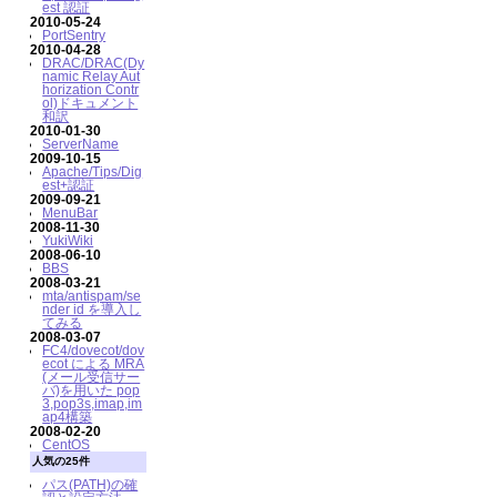
est 認証
2010-05-24
PortSentry
2010-04-28
DRAC/DRAC(Dy
namic Relay Aut
horization Contr
ol)ドキュメント
和訳
2010-01-30
ServerName
2009-10-15
Apache/Tips/Dig
est+認証
2009-09-21
MenuBar
2008-11-30
YukiWiki
2008-06-10
BBS
2008-03-21
mta/antispam/se
nder id を導入し
てみる
2008-03-07
FC4/dovecot/dov
ecot による MRA
(メール受信サー
バ)を用いた pop
3,pop3s,imap,im
ap4構築
2008-02-20
CentOS
人気の25件
パス(PATH)の確