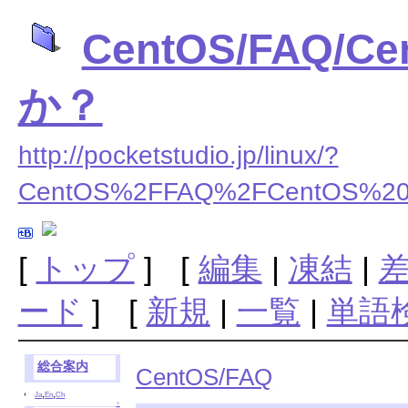
CentOS/FAQ/C
か？
http://pocketstudio.jp/linux/?
CentOS%2FFAQ%2FCentOS%
[
トップ
] [
編集
|
凍結
|
ード
] [
新規
|
一覧
|
単語
総合案内
CentOS/FAQ
,
,
Ja
En
Ch
↑