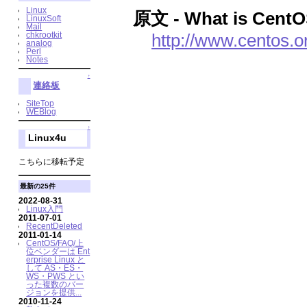
Linux
原文 - What is CentO
LinuxSoft
Mail
http://www.centos.
chkrootkit
analog
Perl
Notes
↑
連絡板
SiteTop
WEBlog
↑
Linux4u
こちらに移転予定
最新の25件
2022-08-31
Linux入門
2011-07-01
RecentDeleted
2011-01-14
CentOS/FAQ/上
位ベンダーは Ent
erprise Linux と
して AS・ES・
WS・PWS とい
った複数のバー
ジョンを提供...
2010-11-24