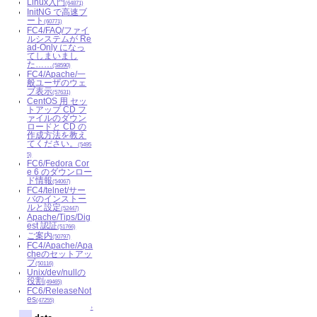
Linux入門
(64871)
InitNG で高速ブ
ート
(60771)
FC4/FAQ/ファイ
ルシステムが Re
ad-Only になっ
てしまいまし
た……
(58590)
FC4/Apache/一
般ユーザのウェ
ブ表示
(57631)
CentOS 用 セッ
トアップ CD フ
ァイルのダウン
ロードと CD の
作成方法を教え
てください。
(5495
5)
FC6/Fedora Cor
e 6 のダウンロー
ド情報
(54067)
FC4/telnet/サー
バのインストー
ルと設定
(52447)
Apache/Tips/Dig
est 認証
(51766)
ご案内
(50797)
FC4/Apache/Apa
cheのセットアッ
プ
(50116)
Unix/dev/nullの
役割
(49465)
FC6/ReleaseNot
es
(47255)
↑