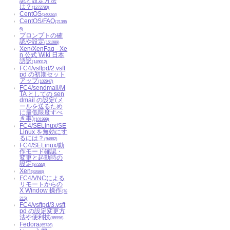
認と設定方法
は？
(1272780)
CentOS
(240083)
CentOS/FAQ
(21385
6)
プロンプトの確
認や設定
(151089)
Xen/XenFaq - Xe
n 公式 Wiki 日本
語訳
(149012)
FC4/vsftpd/2.vsft
pd の初期セット
アップ
(102947)
FC4/sendmail/M
TA としての sen
dmail の設定(メ
ールを送るため
に最低限度すべ
き事)
(101999)
FC4/SELinux/SE
Linux を無効にす
るには？
(94882)
FC4/SELinux/動
作モード確認・
変更と起動時の
設定
(87283)
Xen
(82684)
FC4/VNCによる
リモートからの
X Window 操作
(78
215)
FC4/vsftpd/3.vsft
pd の設定変更方
法や便利技
(65996)
Fedora
(65736)