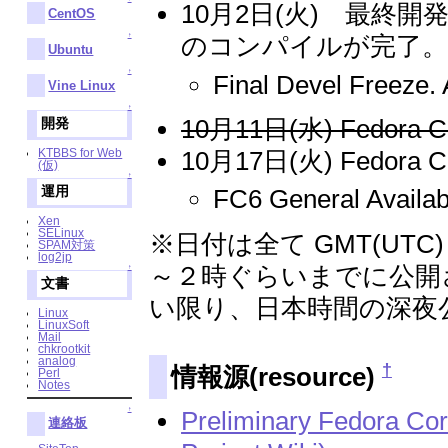
10月2日(火) 最終
CentOS
↑
のコンパイルが完了
Ubuntu
↑
Final Devel Freeze. 
Vine Linux
↑
10月11日(水) Fedora C
開発
10月17日(火) Fedora 
KTBBS for Web
(仮)
↑
運用
FC6 General Availabi
Xen
SELinux
※日付は全て GMT(UT
SPAM対策
log2jp
～２時ぐらいまでに公開
↑
文書
い限り、日本時間の深夜
Linux
LinuxSoft
Mail
chkrootkit
analog
†
情報源(resource)
Perl
Notes
↑
Preliminary Fedora Co
連絡板