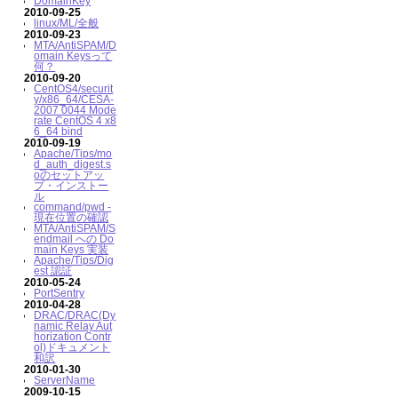
DomainKey
2010-09-25
linux/ML/全般
2010-09-23
MTA/AntiSPAM/D
omain Keysって
何？
2010-09-20
CentOS4/securit
y/x86_64/CESA-
2007 0044 Mode
rate CentOS 4 x8
6_64 bind
2010-09-19
Apache/Tips/mo
d_auth_digest.s
oのセットアッ
プ・インストー
ル
command/pwd -
現在位置の確認
MTA/AntiSPAM/S
endmail への Do
main Keys 実装
Apache/Tips/Dig
est 認証
2010-05-24
PortSentry
2010-04-28
DRAC/DRAC(Dy
namic Relay Aut
horization Contr
ol)ドキュメント
和訳
2010-01-30
ServerName
2009-10-15