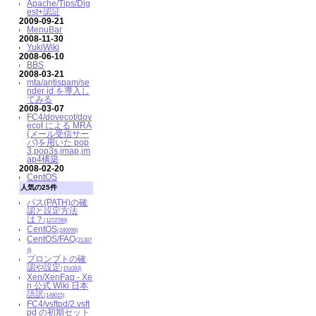
Apache/Tips/Dig
est+認証
2009-09-21
MenuBar
2008-11-30
YukiWiki
2008-06-10
BBS
2008-03-21
mta/antispam/se
nder id を導入し
てみる
2008-03-07
FC4/dovecot/dov
ecot による MRA
(メール受信サー
バ)を用いた pop
3,pop3s,imap,im
ap4構築
2008-02-20
CentOS
人気の25件
パス(PATH)の確
認と設定方法
は？
(1272789)
CentOS
(240099)
CentOS/FAQ
(21387
4)
プロンプトの確
認や設定
(151093)
Xen/XenFaq - Xe
n 公式 Wiki 日本
語訳
(149015)
FC4/vsftpd/2.vsft
pd の初期セット