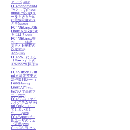
アップ
(102949)
FC4/sendmail/M
TA としての sen
dmail の設定(メ
ールを送るため
に最低限度すべ
き事)
(102004)
FC4/SELinux/SE
Linux を無効にす
るには？
(94884)
FC4/SELinux/動
作モード確認・
変更と起動時の
設定
(87283)
Xen
(82686)
FC4/VNCによる
リモートからの
X Window 操作
(78
220)
FC4/vsftpd/3.vsft
pd の設定変更方
法や便利技
(66000)
Fedora
(65739)
Linux入門
(64873)
InitNG で高速ブ
ート
(60772)
FC4/FAQ/ファイ
ルシステムが Re
ad-Only になっ
てしまいまし
た……
(58592)
FC4/Apache/一
般ユーザのウェ
ブ表示
(57631)
CentOS 用 セッ