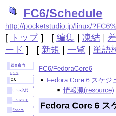
FC6/Schedule
http://pocketstudio.jp/linux/?FC
[
トップ
] [
編集
|
凍結
|
ード
] [
新規
|
一覧
|
単語
総合案内
FC6/FedoraCore6
,
,
Ja
En
Ch
↑
Fedora Core 6 ス
OS
↑
情報源(resource)
Linux入門
↑
Linuxメモ
Fedora Core 
↑
Fedora
↑