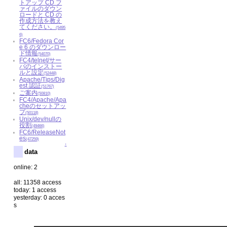
トアップ CD フ
ァイルのダウン
ロードと CD の
作成方法を教え
てください。
(5495
6)
FC6/Fedora Cor
e 6 のダウンロー
ド情報
(54070)
FC4/telnet/サー
バのインストー
ルと設定
(52448)
Apache/Tips/Dig
est 認証
(51767)
ご案内
(50810)
FC4/Apache/Apa
cheのセットアッ
プ
(50118)
Unix/dev/nullの
役割
(49466)
FC6/ReleaseNot
es
(47259)
↑
data
online: 2
all: 11358 access
today: 1 access
yesterday: 0 acces
s