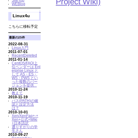
Project Wiki)
SiteTop
WEBlog
↑
Linux4u
こちらに移転予定
最新の25件
2022-08-31
Linux入門
2011-07-01
RecentDeleted
2011-01-14
CentOS/FAQ/上
位ベンダーは Ent
erprise Linux と
して AS・ES・
WS・PWS とい
った複数のバー
ジョンを提供...
2010-11-24
教えて
2010-11-19
パス(PATH)の確
認と設定方法
は？
2010-10-01
Xen/XenFaq+-+
Xen+公式+Wiki
+日本語訳
通りすがりの学
生さん
2010-09-27