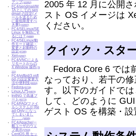
2005 年 12 月に公
アップ
(102952)
FC4/sendmail/M
TA としての sen
スト OS イメージは 
dmail の設定(メ
ールを送るため
に最低限度すべ
ください。
き事)
(102007)
FC4/SELinux/SE
Linux を無効にす
るには？
(94886)
FC4/SELinux/動
作モード確認・
クイック・スタ
変更と起動時の
設定
(87285)
Xen
(82687)
FC4/VNCによる
リモートからの
Fedora Core 6 で
X Window 操作
(78
221)
FC4/vsftpd/3.vsft
なっており、若干の修
pd の設定変更方
法や便利技
(66004)
Fedora
す。以下のガイドではど
(65739)
Linux入門
(64874)
InitNG で高速ブ
して、どのように GU
ート
(60773)
FC4/FAQ/ファイ
ルシステムが Re
ゲスト OS を構築・
ad-Only になっ
てしまいまし
た……
(58595)
FC4/Apache/一
般ユーザのウェ
ブ表示
(57633)
CentOS 用 セッ