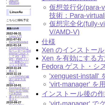
SiteTop
WEBlog
仮想並行化(para-v
↑
Linux4u
技術：Para-virtual
こちらに移転予定
仮想完全化(fully-vi
最新の25件
V/AMD-V)
2022-08-31
Linux入門
2011-07-01
仕様
RecentDeleted
2011-01-14
Xen のインストール
CentOS/FAQ/上
位ベンダーは Ent
erprise Linux と
Xen を有効にする
して AS・ES・
WS・PWS とい
った複数のバー
Fedora ゲスト・
ジョンを提供...
2010-11-24
教えて
'xenguest-in
2010-11-19
パス(PATH)の確
認と設定方法
'virt-manage
は？
2010-10-01
Xen/XenFaq+-+
Xen+公式+Wiki
インストール後の作
+日本語訳
通りすがりの学
生さん
'virt-mana
2010-09-27