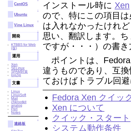
インストール時に
Xen
CentOS
↑
ので、特にこの項目は
Ubuntu
↑
は入れなかったけれど
Vine Linux
↑
思い、翻訳します。ち
開発
ですが・・・）の書き
KTBBS for Web
(仮)
↑
運用
ポイントは、Fedora C
Xen
違うものであり、互換
SELinux
SPAM対策
log2jp
ておけばトラブル回避
↑
文書
Linux
Fedora Xen ク
LinuxSoft
Mail
chkrootkit
Xen について
analog
Perl
Notes
クイック・スタート
↑
連絡板
システム動作条件