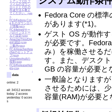
システム動作条
トアップ CD フ
ァイルのダウン
ロードと CD の
作成方法を教え
Fedora Core
てください。
(5495
7)
FC6/Fedora Cor
があります(*1)。
e 6 のダウンロー
ド情報
(54071)
FC4/telnet/サー
ゲスト OS が動
バのインストー
ルと設定
(52450)
Apache/Tips/Dig
が必要です。Fedor
est 認証
(51769)
ご案内
(50813)
FC4/Apache/Apa
み）を稼働させるだけ
cheのセットアッ
プ
(50120)
す。また、デスクトップ
Unix/dev/nullの
役割
(49469)
FC6/ReleaseNot
GB の容量が必要
es
(47259)
↑
data
一般論となりますが
online: 2
させるためには、少なく
all: 34312 access
today: 2 access
容量(RAM)が必要
yesterday: 0 acces
s