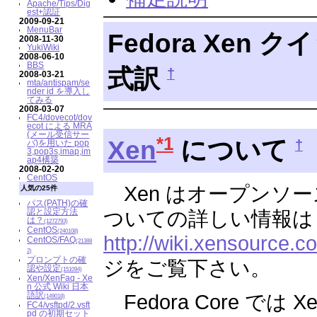
Apache/Tips/Dig
est+認証
2009-09-21
MenuBar
Fedora Xen 
2008-11-30
YukiWiki
2008-06-10
BBS
式訳
†
2008-03-21
mta/antispam/se
nder id を導入し
てみる
2008-03-07
FC4/dovecot/dov
ecot による MRA
(メール受信サー
*1
Xen
について
†
バ)を用いた pop
3,pop3s,imap,im
ap4構築
2008-02-20
CentOS
Xen はオープンソー
人気の25件
パス(PATH)の確
認と設定方法
ついての詳しい情報は 
は？
(1272793)
CentOS
(240108)
http://wiki.xensource.c
CentOS/FAQ
(21388
2)
プロンプトの確
ジをご覧下さい。
認や設定
(151094)
Xen/XenFaq - Xe
n 公式 Wiki 日本
語訳
Fedora Core では X
(149018)
FC4/vsftpd/2.vsft
pd の初期セット