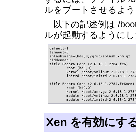
ルをブートさせるように
以下の記述例は /boot/g
ルが起動するようにし
default=1

timeout=5

splashimage=(hd0,0)/grub/splash.xpm.gz

hiddenmenu

title Fedora Core (2.6.18-1.2784.fc6)

        root (hd0,0)

        kernel /boot/vmlinuz-2.6.18-1.278
        initrd /boot/initrd-2.6.18-1.2784
title Fedora Core (2.6.18-1.2784.fc6xen)

        root (hd0,0)

        kernel /boot/xen.gz-2.6.18-1.2784
        module /boot/vmlinuz-2.6.18-1.278
        module /boot/initrd-2.6.18-1.278
Xen を有効にす