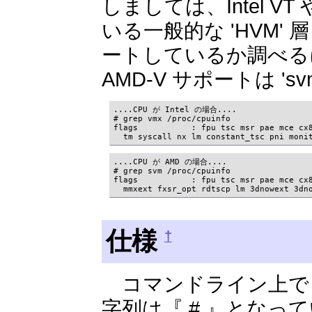
しましては、Intel VT
いる一般的な 'HVM' 
ートしているか調べるに
AMD-V サポートは 's
....CPU が Intel の場合....

# grep vmx /proc/cpuinfo 

flags           : fpu tsc msr pae mce cx8
  tm syscall nx lm constant_tsc pni moni
....CPU が AMD の場合....

# grep svm /proc/cpuinfo

flags           : fpu tsc msr pae mce cx8
  mmxext fxsr_opt rdtscp lm 3dnowext 3dn
仕様
†
コマンドライン上で r
字列は『 # 』となってい