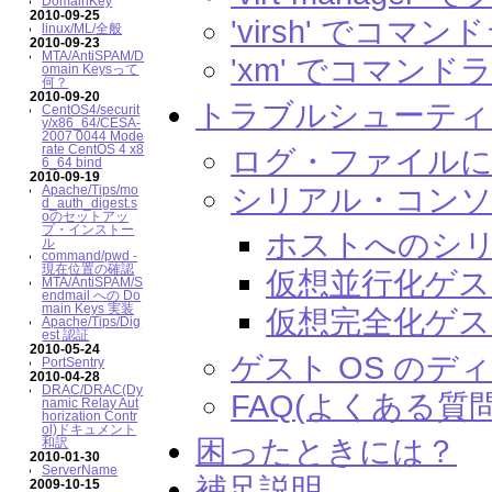
DomainKey
2010-09-25
'virsh' で
linux/ML/全般
2010-09-23
MTA/AntiSPAM/D
'xm' でコマン
omain Keysって
何？
2010-09-20
トラブルシューティ
CentOS4/securit
y/x86_64/CESA-
2007 0044 Mode
rate CentOS 4 x8
ログ・ファイル
6_64 bind
2010-09-19
シリアル・コン
Apache/Tips/mo
d_auth_digest.s
oのセットアッ
プ・インストー
ホストへのシ
ル
command/pwd -
現在位置の確認
仮想並行化ゲスト
MTA/AntiSPAM/S
endmail への Do
main Keys 実装
仮想完全化ゲスト
Apache/Tips/Dig
est 認証
2010-05-24
ゲスト OS の
PortSentry
2010-04-28
DRAC/DRAC(Dy
FAQ(よくある質
namic Relay Aut
horization Contr
ol)ドキュメント
困ったときには？
和訳
2010-01-30
ServerName
補足説明
2009-10-15