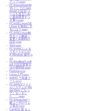
アップ
(102947)
FC4/sendmail/M
TA としての sen
dmail の設定(メ
ールを送るため
に最低限度すべ
き事)
(101999)
FC4/SELinux/SE
Linux を無効にす
るには？
(94882)
FC4/SELinux/動
作モード確認・
変更と起動時の
設定
(87283)
Xen
(82683)
FC4/VNCによる
リモートからの
X Window 操作
(78
215)
FC4/vsftpd/3.vsft
pd の設定変更方
法や便利技
(65996)
Fedora
(65736)
Linux入門
(64871)
InitNG で高速ブ
ート
(60771)
FC4/FAQ/ファイ
ルシステムが Re
ad-Only になっ
てしまいまし
た……
(58590)
FC4/Apache/一
般ユーザのウェ
ブ表示
(57631)
CentOS 用 セッ