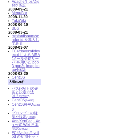
Apache/Tips/Dig
est+認証
2009-09-21
MenuBar
2008-11-30
YukiWiki
2008-06-10
BBS
2008-03-21
mta/antispam/se
nder id を導入し
てみる
2008-03-07
FC4/dovecot/dov
ecot による MRA
(メール受信サー
バ)を用いた pop
3,pop3s,imap,im
ap4構築
2008-02-20
CentOS
人気の25件
パス(PATH)の確
認と設定方法
は？
(1272777)
CentOS
(240082)
CentOS/FAQ
(21385
6)
プロンプトの確
認や設定
(151089)
Xen/XenFaq - Xe
n 公式 Wiki 日本
語訳
(149012)
FC4/vsftpd/2.vsft
pd の初期セット