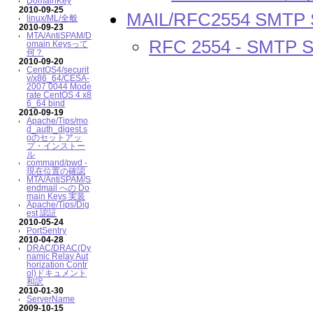
DomainKey
2010-09-25
MAIL/RFC2554 SMTP Ser
linux/ML/全般
2010-09-23
MTA/AntiSPAM/D
RFC 2554 - SMTP Ser
omain Keysって
何？
2010-09-20
CentOS4/securit
y/x86_64/CESA-
2007 0044 Mode
rate CentOS 4 x8
6_64 bind
2010-09-19
Apache/Tips/mo
d_auth_digest.s
oのセットアッ
プ・インストー
ル
command/pwd -
現在位置の確認
MTA/AntiSPAM/S
endmail への Do
main Keys 実装
Apache/Tips/Dig
est 認証
2010-05-24
PortSentry
2010-04-28
DRAC/DRAC(Dy
namic Relay Aut
horization Contr
ol)ドキュメント
和訳
2010-01-30
ServerName
2009-10-15