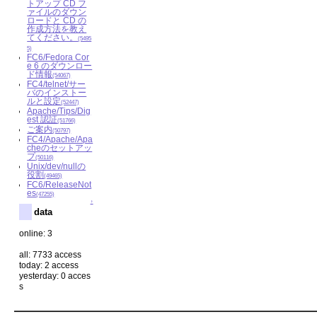
トアップ CD フ
ァイルのダウン
ロードと CD の
作成方法を教え
てください。
(5495
5)
FC6/Fedora Cor
e 6 のダウンロー
ド情報
(54067)
FC4/telnet/サー
バのインストー
ルと設定
(52447)
Apache/Tips/Dig
est 認証
(51766)
ご案内
(50797)
FC4/Apache/Apa
cheのセットアッ
プ
(50116)
Unix/dev/nullの
役割
(49465)
FC6/ReleaseNot
es
(47255)
↑
data
online: 3
all: 7733 access
today: 2 access
yesterday: 0 acces
s