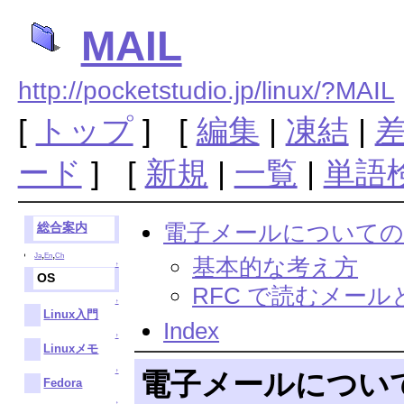
MAIL
http://pocketstudio.jp/linux/?MAIL
[
トップ
] [
編集
|
凍結
|
ード
] [
新規
|
一覧
|
単語
電子メールについての
総合案内
,
,
Ja
En
Ch
基本的な考え方
↑
OS
RFC で読むメール
↑
Linux入門
Index
↑
Linuxメモ
電子メールについ
↑
Fedora
↑