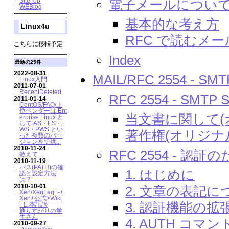
SiteTop
電子メールについ
WEBlog
基本的な考え方
↑
Linux4u
RFC で読むメ
こちらに移転予定
Index
最新の25件
2022-08-31
MAIL/RFC 2554 - SMTP S
Linux入門
2011-07-01
RecentDeleted
RFC 2554 - SMTP Ser
2011-01-14
CentOS/FAQ/上
位ベンダーは Ent
当文書に関して(
erprise Linux と
して AS・ES・
WS・PWS とい
著作権(オリジナ
った複数のバー
ジョンを提供...
2010-11-24
RFC 2554 - 認証
教えて
2010-11-19
パス(PATH)の確
1. はじめに
認と設定方法
は？
2010-10-01
2. 文章の表記に
Xen/XenFaq+-+
Xen+公式+Wiki
3. 認証機能の拡
+日本語訳
通りすがりの学
生さん
4. AUTH コマン
2010-09-27