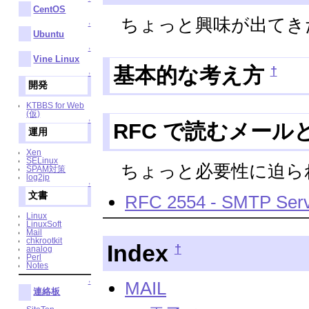
CentOS
ちょっと興味が出てき
↑
Ubuntu
↑
Vine Linux
†
基本的な考え方
↑
開発
KTBBS for Web
(仮)
↑
RFC で読むメール
運用
Xen
SELinux
ちょっと必要性に迫ら
SPAM対策
log2jp
↑
文書
RFC 2554 - SMTP Servic
Linux
LinuxSoft
Mail
chkrootkit
Index
†
analog
Perl
Notes
MAIL
↑
連絡板