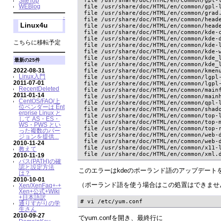
SiteTop
WEBlog
 file /usr/share/doc/HTML/en/common/gpl-l
 file /usr/share/doc/HTML/en/common/grad.
↑
 file /usr/share/doc/HTML/en/common/heade
Linux4u
 file /usr/share/doc/HTML/en/common/heade
 file /usr/share/doc/HTML/en/common/kde-c
 file /usr/share/doc/HTML/en/common/kde-d
こちらに移転予定
 file /usr/share/doc/HTML/en/common/kde-
 file /usr/share/doc/HTML/en/common/kde-w
 file /usr/share/doc/HTML/en/common/kde_l
最新の25件
 file /usr/share/doc/HTML/en/common/kde_l
2022-08-31
 file /usr/share/doc/HTML/en/common/kmenu
Linux入門
 file /usr/share/doc/HTML/en/common/lgpl-
2011-07-01
 file /usr/share/doc/HTML/en/common/lgpl-
RecentDeleted
 file /usr/share/doc/HTML/en/common/mainf
2011-01-14
 file /usr/share/doc/HTML/en/common/mainh
CentOS/FAQ/上
 file /usr/share/doc/HTML/en/common/qpl-l
位ベンダーは Ent
 file /usr/share/doc/HTML/en/common/shado
erprise Linux と
 file /usr/share/doc/HTML/en/common/top-l
して AS・ES・
 file /usr/share/doc/HTML/en/common/top-m
WS・PWS とい
 file /usr/share/doc/HTML/en/common/top-r
った複数のバー
 file /usr/share/doc/HTML/en/common/web-d
ジョンを提供...
 file /usr/share/doc/HTML/en/common/web-d
2010-11-24
 file /usr/share/doc/HTML/en/common/x11-l
教えて
 file /usr/share/doc/HTML/en/common/xml.
2010-11-19
パス(PATH)の確
認と設定方法
このエラーはkdeのポーランド語のアップデート
は？
2010-10-01
（ポーランド語を使う場合はこの処置はできませ
Xen/XenFaq+-+
Xen+公式+Wiki
+日本語訳
# vi /etc/yum.conf
通りすがりの学
生さん
2010-09-27
でyum.confを開き、最終行に