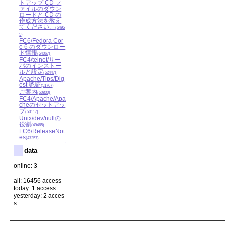
トアップ CD フ
ァイルのダウン
ロードと CD の
作成方法を教え
てください。
(5495
5)
FC6/Fedora Cor
e 6 のダウンロー
ド情報
(54067)
FC4/telnet/サー
バのインストー
ルと設定
(52447)
Apache/Tips/Dig
est 認証
(51767)
ご案内
(50800)
FC4/Apache/Apa
cheのセットアッ
プ
(50117)
Unix/dev/nullの
役割
(49465)
FC6/ReleaseNot
es
(47257)
↑
data
online: 3
all: 16456 access
today: 1 access
yesterday: 2 acces
s