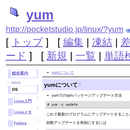
yum
http://pocketstudio.jp/linux/?yum
[
トップ
] [
編集
|
凍結
|
ード
] [
新規
|
一覧
|
単語
yumについて
総合案内
,
,
Ja
En
Ch
yumについて
†
↑
OS
yumでのrpmパッケージアップデート方法
↑
Linux入門
# yum -y update
↑
Linuxメモ
これで最新のプログラムにアップデートすること
↑
自動アップデートを有効にするには
Fedora
↑