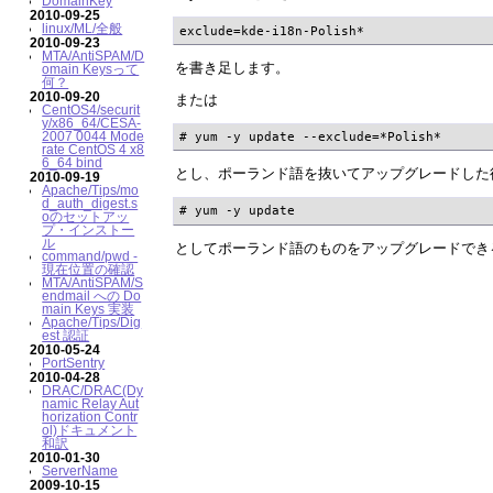
DomainKey
2010-09-25
linux/ML/全般
exclude=kde-i18n-Polish*
2010-09-23
MTA/AntiSPAM/D
を書き足します。
omain Keysって
何？
2010-09-20
または
CentOS4/securit
y/x86_64/CESA-
2007 0044 Mode
# yum -y update --exclude=*Polish* 
rate CentOS 4 x8
6_64 bind
とし、ポーランド語を抜いてアップグレードした
2010-09-19
Apache/Tips/mo
d_auth_digest.s
# yum -y update
oのセットアッ
プ・インストー
ル
としてポーランド語のものをアップグレードでき
command/pwd -
現在位置の確認
MTA/AntiSPAM/S
endmail への Do
main Keys 実装
Apache/Tips/Dig
est 認証
2010-05-24
PortSentry
2010-04-28
DRAC/DRAC(Dy
namic Relay Aut
horization Contr
ol)ドキュメント
和訳
2010-01-30
ServerName
2009-10-15