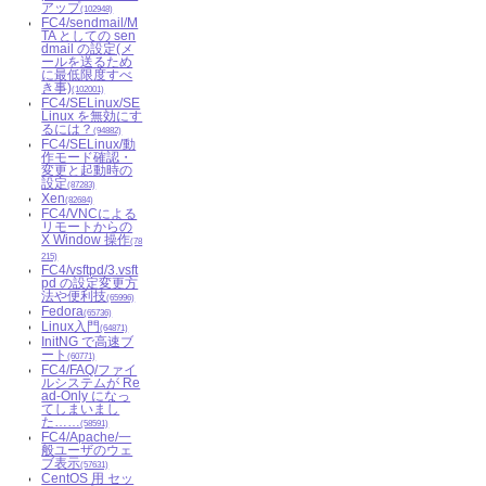
アップ
(102948)
FC4/sendmail/M
TA としての sen
dmail の設定(メ
ールを送るため
に最低限度すべ
き事)
(102001)
FC4/SELinux/SE
Linux を無効にす
るには？
(94882)
FC4/SELinux/動
作モード確認・
変更と起動時の
設定
(87283)
Xen
(82684)
FC4/VNCによる
リモートからの
X Window 操作
(78
215)
FC4/vsftpd/3.vsft
pd の設定変更方
法や便利技
(65996)
Fedora
(65736)
Linux入門
(64871)
InitNG で高速ブ
ート
(60771)
FC4/FAQ/ファイ
ルシステムが Re
ad-Only になっ
てしまいまし
た……
(58591)
FC4/Apache/一
般ユーザのウェ
ブ表示
(57631)
CentOS 用 セッ