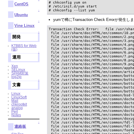
# chkconfig yum on

CentOS
# /etc/init.d/yum start

# chkconfig --list yum
↑
Ubuntu
yumで稀にTransaction Check Er
↑
Vine Linux
Transaction Check Error:   file /usr/sha
↑
 file /usr/share/doc/HTML/en/common/10.pn
開発
 file /usr/share/doc/HTML/en/common/2.png
 file /usr/share/doc/HTML/en/common/3.png
 file /usr/share/doc/HTML/en/common/4.png
KTBBS for Web
 file /usr/share/doc/HTML/en/common/5.png
(仮)
 file /usr/share/doc/HTML/en/common/6.png
↑
 file /usr/share/doc/HTML/en/common/7.png
運用
 file /usr/share/doc/HTML/en/common/8.png
 file /usr/share/doc/HTML/en/common/9.png
Xen
 file /usr/share/doc/HTML/en/common/apphe
SELinux
 file /usr/share/doc/HTML/en/common/artis
SPAM対策
 file /usr/share/doc/HTML/en/common/botto
log2jp
 file /usr/share/doc/HTML/en/common/botto
↑
 file /usr/share/doc/HTML/en/common/botto
文書
 file /usr/share/doc/HTML/en/common/botto
 file /usr/share/doc/HTML/en/common/botto
Linux
 file /usr/share/doc/HTML/en/common/bsd-l
LinuxSoft
 file /usr/share/doc/HTML/en/common/doche
Mail
 file /usr/share/doc/HTML/en/common/docto
chkrootkit
 file /usr/share/doc/HTML/en/common/docto
analog
 file /usr/share/doc/HTML/en/common/docto
Perl
 file /usr/share/doc/HTML/en/common/docto
Notes
 file /usr/share/doc/HTML/en/common/doxyg
 file /usr/share/doc/HTML/en/common/fdl-l
↑
連絡板
 file /usr/share/doc/HTML/en/common/fdl-l
 file /usr/share/doc/HTML/en/common/foote
 file /usr/share/doc/HTML/en/common/gpl-l