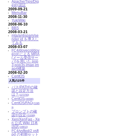
Apache/Tips/Dig
est+認証
2009-09-21
MenuBar
2008-11-30
YukiWiki
2008-06-10
BBS
2008-03-21
mta/antispam/se
nder id を導入し
てみる
2008-03-07
FC4/dovecot/dov
ecot による MRA
(メール受信サー
バ)を用いた pop
3,pop3s,imap,im
ap4構築
2008-02-20
CentOS
人気の25件
パス(PATH)の確
認と設定方法
は？
(1272783)
CentOS
(240086)
CentOS/FAQ
(21385
9)
プロンプトの確
認や設定
(151089)
Xen/XenFaq - Xe
n 公式 Wiki 日本
語訳
(149012)
FC4/vsftpd/2.vsft
pd の初期セット