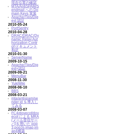
現在位置の確認
MTA/AntiSPAM/S
endmail への Do
main Keys 実装
Apache/Tips/Dig
est 認証
2010-05-24
PortSentry
2010-04-28
DRAC/DRAC(Dy
namic Relay Aut
horization Contr
ol)ドキュメント
和訳
2010-01-30
ServerName
2009-10-15
Apache/Tips/Dig
est+認証
2009-09-21
MenuBar
2008-11-30
YukiWiki
2008-06-10
BBS
2008-03-21
mta/antispam/se
nder id を導入し
てみる
2008-03-07
FC4/dovecot/dov
ecot による MRA
(メール受信サー
バ)を用いた pop
3,pop3s,imap,im
ap4構築