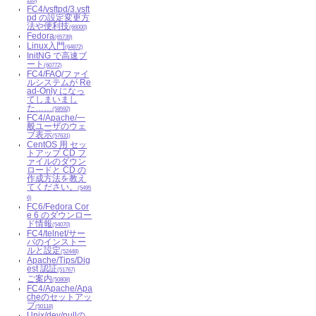
220)
FC4/vsftpd/3.vsft
pd の設定変更方
法や便利技
(66000)
Fedora
(65739)
Linux入門
(64872)
InitNG で高速ブ
ート
(60772)
FC4/FAQ/ファイ
ルシステムが Re
ad-Only になっ
てしまいまし
た……
(58592)
FC4/Apache/一
般ユーザのウェ
ブ表示
(57631)
CentOS 用 セッ
トアップ CD フ
ァイルのダウン
ロードと CD の
作成方法を教え
てください。
(5495
6)
FC6/Fedora Cor
e 6 のダウンロー
ド情報
(54070)
FC4/telnet/サー
バのインストー
ルと設定
(52448)
Apache/Tips/Dig
est 認証
(51767)
ご案内
(50808)
FC4/Apache/Apa
cheのセットアッ
プ
(50118)
Unix/dev/nullの