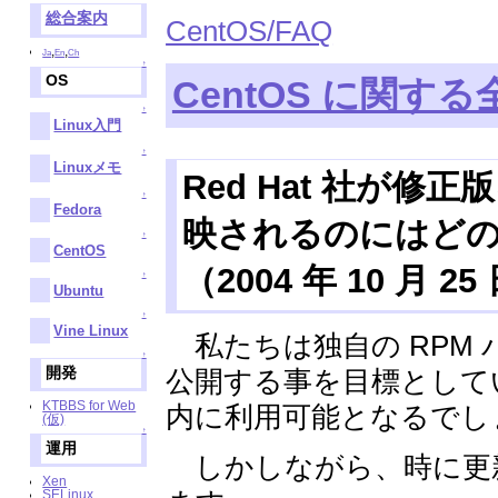
総合案内
CentOS/FAQ
,
,
Ja
En
Ch
↑
OS
CentOS に関す
↑
Linux入門
↑
Linuxメモ
Red Hat 社が修
↑
Fedora
映されるのにはど
↑
CentOS
（2004 年 10 月 2
↑
Ubuntu
↑
Vine Linux
私たちは独自の RPM 
↑
公開する事を目標としてい
開発
KTBBS for Web
内に利用可能となるでし
(仮)
↑
運用
しかしながら、時に更
Xen
SELinux