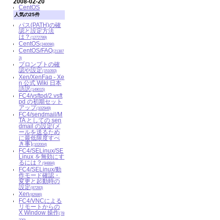
2008-02-20
CentOS
人気の25件
パス(PATH)の確
認と設定方法
は？
(1272789)
CentOS
(240096)
CentOS/FAQ
(21387
3)
プロンプトの確
認や設定
(151093)
Xen/XenFaq - Xe
n 公式 Wiki 日本
語訳
(149015)
FC4/vsftpd/2.vsft
pd の初期セット
アップ
(102949)
FC4/sendmail/M
TA としての sen
dmail の設定(メ
ールを送るため
に最低限度すべ
き事)
(102004)
FC4/SELinux/SE
Linux を無効にす
るには？
(94884)
FC4/SELinux/動
作モード確認・
変更と起動時の
設定
(87283)
Xen
(82686)
FC4/VNCによる
リモートからの
X Window 操作
(78