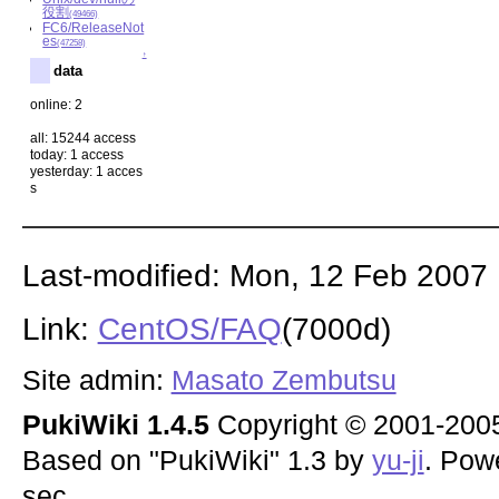
役割
(49466)
FC6/ReleaseNot
es
(47258)
↑
data
online: 2
all: 15244 access
today: 1 access
yesterday: 1 acces
s
Last-modified: Mon, 12 Feb 2007
Link:
CentOS/FAQ
(7000d)
Site admin:
Masato Zembutsu
PukiWiki 1.4.5
Copyright © 2001-20
Based on "PukiWiki" 1.3 by
yu-ji
. Pow
sec.