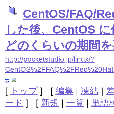
CentOS/FAQ/
した後、CentOS
どのくらいの期間を
http://pocketstudio.jp/linux/?
CentOS%2FFAQ%2FRed%20
[
トップ
] [
編集
|
凍結
|
ード
] [
新規
|
一覧
|
単語