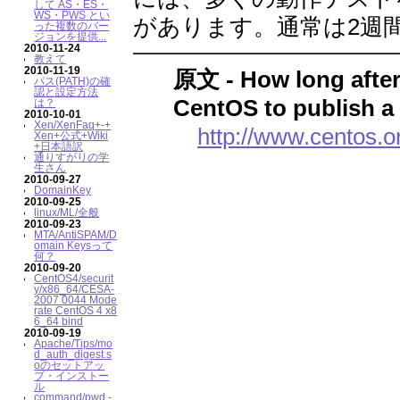
して AS・ES・
WS・PWS とい
があります。通常は2週
った複数のバー
ジョンを提供...
2010-11-24
教えて
2010-11-19
原文 - How long after 
パス(PATH)の確
認と設定方法
CentOS to publish a 
は？
2010-10-01
Xen/XenFaq+-+
http://www.centos.
Xen+公式+Wiki
+日本語訳
通りすがりの学
生さん
2010-09-27
DomainKey
2010-09-25
linux/ML/全般
2010-09-23
MTA/AntiSPAM/D
omain Keysって
何？
2010-09-20
CentOS4/securit
y/x86_64/CESA-
2007 0044 Mode
rate CentOS 4 x8
6_64 bind
2010-09-19
Apache/Tips/mo
d_auth_digest.s
oのセットアッ
プ・インストー
ル
command/pwd -