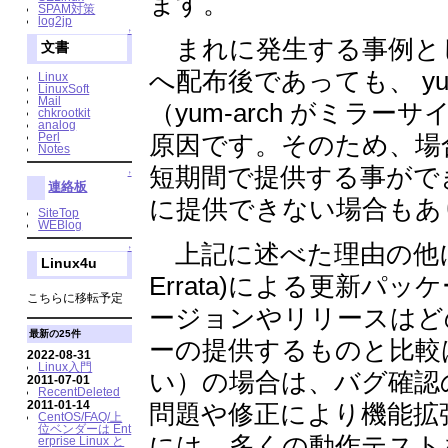
ます。
SPAM対策
log2jp
↑
まれに発生する事例と
文書
へ配布後であっても、 y
Linux
LinuxSoft
Mail
（yum-arch がミ
chkrootkit
analog
原因です。そのため、場
Perl
Notes
短期間で提供する事がで
↑
連絡板
に提供できない場合もあ
SiteTop
WEBlog
上記に述べた理由の他に、
↑
Linux4u
Errata)による更新パ
こちらに移転予定
ージョンやリリースはど
最新の25件
ーの提供するものと比較
2022-08-31
Linux入門
い）の場合は、バグ確認
2011-07-01
RecentDeleted
2011-01-14
問題や修正により機能拡
CentOS/FAQ/上
位ベンダーは Ent
には、多くの動作テスト
erprise Linux と